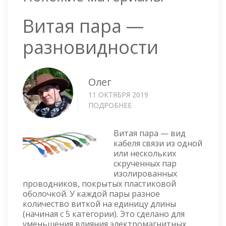
Витая пара —
разновидности
Олег
11 ОКТЯБРЯ 2019
ПОДРОБНЕЕ
О
ВИТАЯ
ПАРА
Витая пара — вид
—
кабеля связи из одной
РАЗНОВИДНОСТИ
или нескольких
скрученных пар
изолированных
проводников, покрытых пластиковой
оболочкой. У каждой пары разное
количество виткой на единицу длины
(начиная с 5 категории). Это сделано для
уменьшения влияния электромагнитных