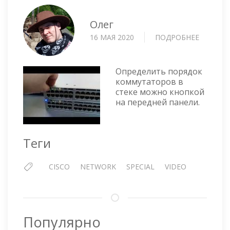
Олег
16 МАЯ 2020
ПОДРОБНЕЕ
О
ОПРЕДЕ
ПОРЯДО
КОММУ
Определить порядок
В
коммутаторов в
стеке можно кнопкой
СТЕКЕ
на передней панели.
Теги
CISCO
NETWORK
SPECIAL
VIDEO
Популярно