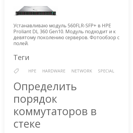
PROLIANT
DL360
GEN10
—
Устанавливаю модуль 560FLR-SFP+ в HPE
УСТАНОВКА
Proliant DL 360 Gen10. Модуль подходит и к
560FLR-
девятому поколению серверов. Фотообзор с
SFP+
полей.
МОДУЛЯ
Теги
HPE
HARDWARE
NETWORK
SPECIAL
Определить
порядок
коммутаторов в
стеке