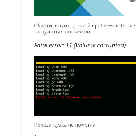
Обратились со срочной проблемой. После 
загружаться с ошибкой:
Fatal error: 11 (Volume corrupted)
Перезагрузка не помогла.