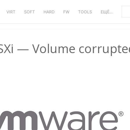
VIRT
SOFT
HARD
FW
TOOLS
ЕЩЁ…
Xi — Volume corrupte