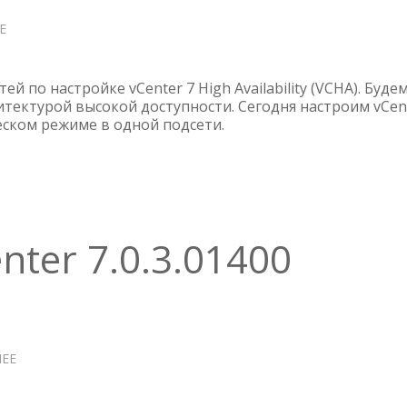
Е
О
VCENTER
7
HA
й по настройке vCenter 7 High Availability (VCHA). Буде
В
итектурой высокой доступности. Сегодня настроим vCen
еском режиме в одной подсети.
ОДНОЙ
ПОДСЕТИ
ter 7.0.3.01400
ЕЕ
О
ОБНОВЛЕНИЕ
VCENTER