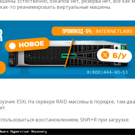
ины. Естественно, бэкапов нет, резерва нет, всё как 
о как-то реанимировать виртуальные машины.
узчик ESXi. На сервере RAID массивы в порядке, там дв
ит.
пользоваться восстановлением, Shift+R при загрузке.