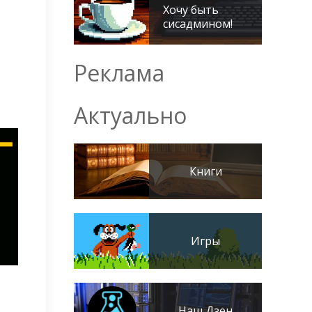
Хочу быть
сисадмином!
Реклама
Актуально
Книги
Игры
Наш Дзен