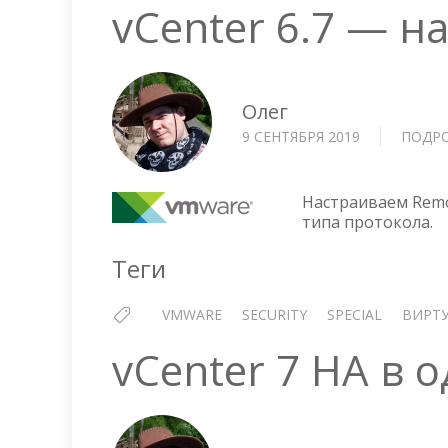
vCenter 6.7 — н
Олег
9 СЕНТЯБРЯ 2019
ПОДР
Настраиваем Remo
типа протокола.
Теги
VMWARE
SECURITY
SPECIAL
ВИРТ
vCenter 7 HA в 