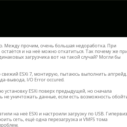
о. Между прочим, очень большая недоработка. При
 остаётся и на неё можно откатиться. Так почему же пр
одинаковых загрузчика вот на такой случай? Могли бы
 свежий ESXi 7, монтирую, пытаюсь выполнить апгрейд.
-вывода, I/O Error occured.
ю установку ESXi поверх предыдущей, но сначала
сь не уничтожать данные, если есть возможность обойт
тили на неё ESXi и настроили загрузку по USB. Гиперви
роить сеть, ещё одна перезагрузка и VMFS тома
проблем.