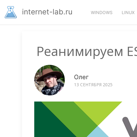
Перейти
Основная
к
internet-lab.ru
WINDOWS
LINUX
основному
навигация
содержанию
Реанимируем ES
Олег
13 СЕНТЯБРЯ 2025