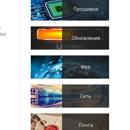
Прошивки
м
ter
Обновления
Web
Сеть
Почта