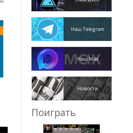
мы
Наш Telegram
Наш Max
Новости
а
Поиграть