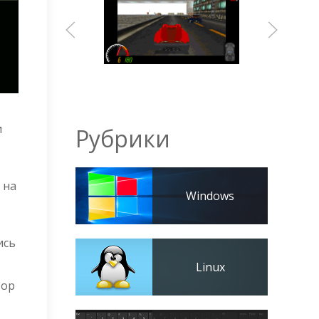
и
Рубрики
 на
Windows
ись
Linux
зор