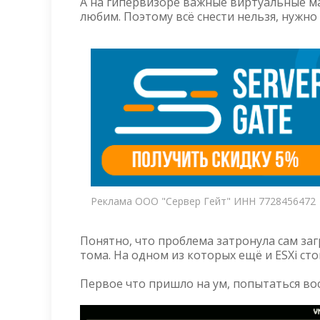
А на гипервизоре важные виртуальные маш
любим. Поэтому всё снести нельзя, нужн
Реклама ООО "Сервер Гейт" ИНН 7728456472
Понятно, что проблема затронула сам загр
тома. На одном из которых ещё и ESXi сто
Первое что пришло на ум, попытаться вос