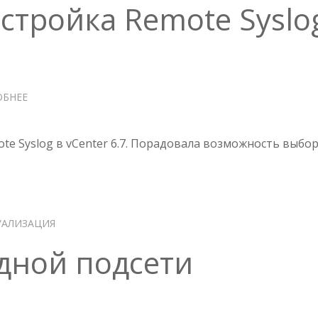
астройка Remote Syslo
ОБНЕЕ
О
VCENTER
6.7
—
te Syslog в vCenter 6.7. Порадовала возможность выбо
НАСТРОЙКА
REMOTE
SYSLOG
УАЛИЗАЦИЯ
одной подсети