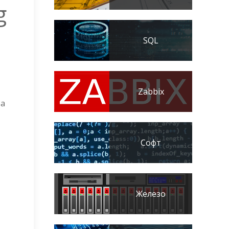
g
SQL
Zabbix
ра
Софт
Железо