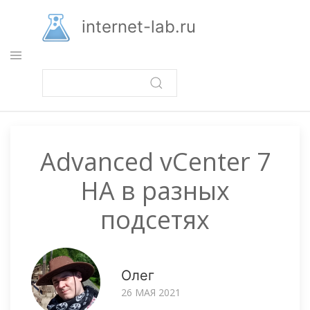
Перейти
к
internet-lab.ru
основному
содержанию
Advanced vCenter 7
HA в разных
подсетях
Олег
26 МАЯ 2021