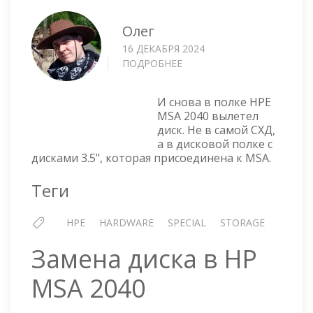
Олег
16 ДЕКАБРЯ 2024
ПОДРОБНЕЕ
О
И
СНОВА
И снова в полке HPE
НЕОРИГИНАЛЬНЫЕ
MSA 2040 вылетел
ДИСКИ
диск. Не в самой СХД,
В
а в дисковой полке с
ПОЛКЕ
дисками 3.5", которая присоединена к MSA.
HPE
MSA
Теги
2040
HPE
HARDWARE
SPECIAL
STORAGE
Замена диска в HP
MSA 2040