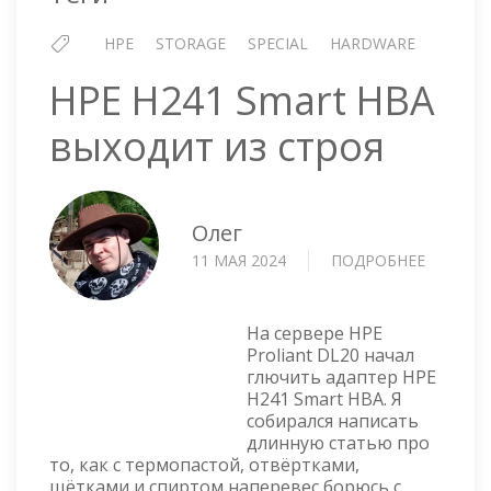
HPE
STORAGE
SPECIAL
HARDWARE
HPE H241 Smart HBA
выходит из строя
Олег
11 МАЯ 2024
ПОДРОБНЕЕ
О
HPE
H241
SMART
На сервере HPE
HBA
Proliant DL20 начал
глючить адаптер HPE
ВЫХОД
H241 Smart HBA. Я
ИЗ
собирался написать
СТРОЯ
длинную статью про
то, как с термопастой, отвёртками,
щётками и спиртом наперевес борюсь с