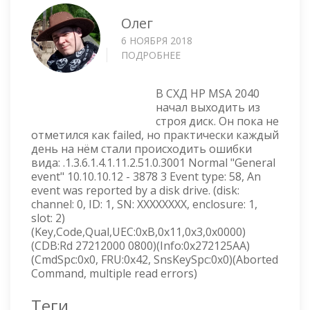
Олег
6 НОЯБРЯ 2018
ПОДРОБНЕЕ
О
ЗАМЕНА
ДИСКА
В СХД HP MSA 2040
В
начал выходить из
HP
строя диск. Он пока не
MSA
отметился как failed, но практически каждый
2040
день на нём стали происходить ошибки
вида: .1.3.6.1.4.1.11.2.51.0.3001 Normal "General
event" 10.10.10.12 - 3878 3 Event type: 58, An
event was reported by a disk drive. (disk:
channel: 0, ID: 1, SN: XXXXXXXX, enclosure: 1,
slot: 2)
(Key,Code,Qual,UEC:0xB,0x11,0x3,0x0000)
(CDB:Rd 27212000 0800)(Info:0x272125AA)
(CmdSpc:0x0, FRU:0x42, SnsKeySpc:0x0)(Aborted
Command, multiple read errors)
Теги