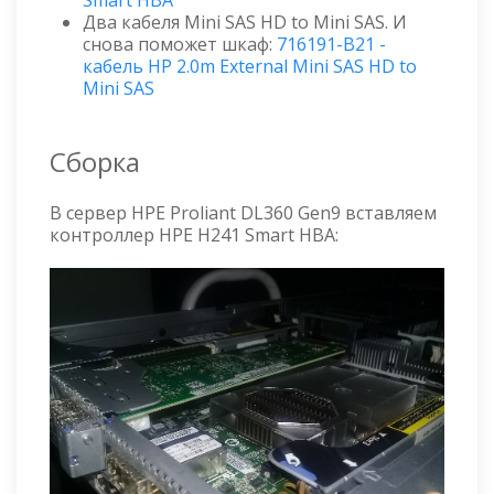
Smart HBA
Два кабеля Mini SAS HD to Mini SAS. И
снова поможет шкаф:
716191-B21 -
кабель HP 2.0m External Mini SAS HD to
Mini SAS
Сборка
В сервер HPE Proliant DL360 Gen9 вставляем
контроллер HPE H241 Smart HBA: