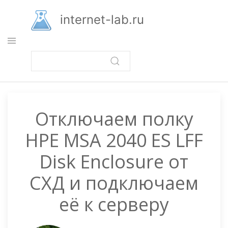
Перейти
к
internet-lab.ru
основному
содержанию
Отключаем полку
HPE MSA 2040 ES LFF
Disk Enclosure от
СХД и подключаем
её к серверу