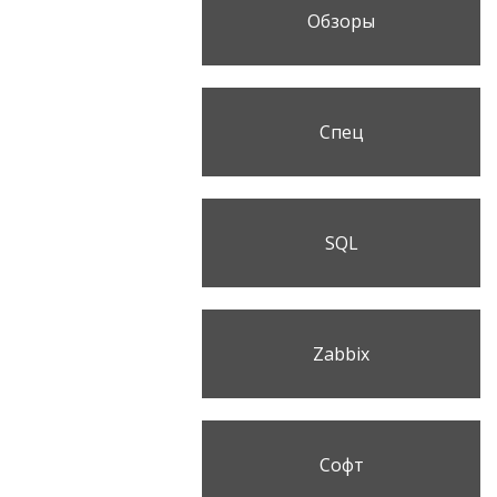
Обзоры
Спец
SQL
Zabbix
Софт