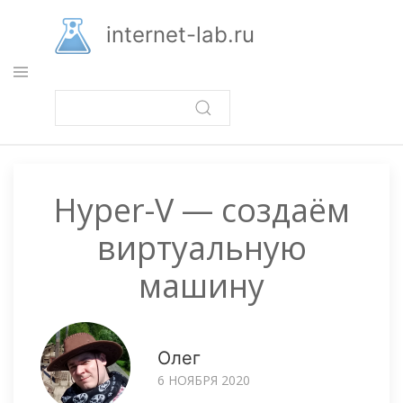
Перейти
к
internet-lab.ru
основному
содержанию
Hyper-V — создаём
виртуальную
машину
Олег
6 НОЯБРЯ 2020