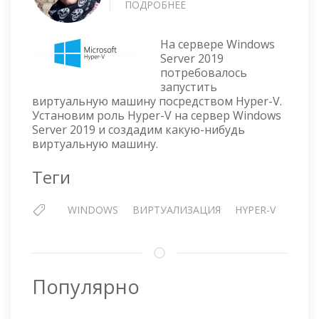
ПОДРОБНЕЕ
О
WINDOWS
SERVER
На сервере Windows
2019
Server 2019
—
потребовалось
РОЛЬ
запустить
HYPER-
виртуальную машину посредством Hyper-V.
V
Установим роль Hyper-V на сервер Windows
Server 2019 и создадим какую-нибудь
виртуальную машину.
Теги
WINDOWS
ВИРТУАЛИЗАЦИЯ
HYPER-V
Популярно