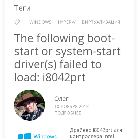
LOAD:
Теги
STORFLT
WINDOWS
HYPER-V
ВИРТУАЛИЗАЦИЯ
The following boot-
start or system-start
driver(s) failed to
load: i8042prt
Олег
10 НОЯБРЯ 2018
ПОДРОБНЕЕ
О
THE
FOLLOWING
Драйвер i8042prt для
BOOT-
контроллера Intel
START