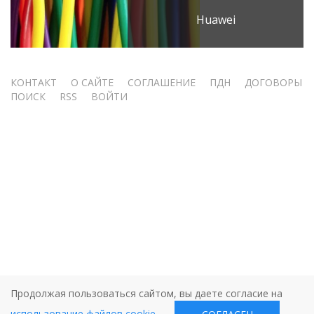
Huawei
Меню
КОНТАКТ
О САЙТЕ
СОГЛАШЕНИЕ
ПДН
ДОГОВОРЫ
ПОИСК
RSS
ВОЙТИ
учётной
записи
пользователя
Продолжая пользоваться сайтом, вы даете согласие на
использование файлов cookie
.