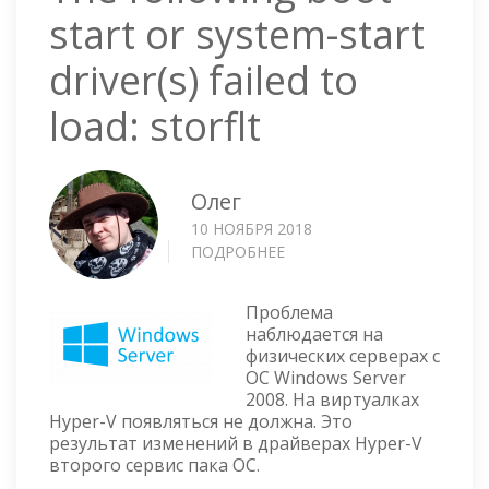
start or system-start
driver(s) failed to
load: storflt
Олег
10 НОЯБРЯ 2018
ПОДРОБНЕЕ
О
THE
FOLLOWING
Проблема
BOOT-
наблюдается на
START
физических серверах с
OR
ОС Windows Server
SYSTEM-
2008. На виртуалках
START
Hyper-V появляться не должна. Это
DRIVER(S)
результат изменений в драйверах Hyper-V
FAILED
второго сервис пака ОС.
TO