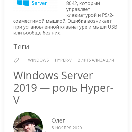
8042, который
OR
управляет
SYSTEM-
клавиатурой и PS/2-
START
совместимой мышкой. Ошибка возникает
DRIVER(S)
при установленной клавиатуре и мыши USB
FAILED
или вообще без них.
TO
LOAD:
Теги
I8042PRT
WINDOWS
HYPER-V
ВИРТУАЛИЗАЦИЯ
Windows Server
2019 — роль Hyper-
V
Олег
5 НОЯБРЯ 2020