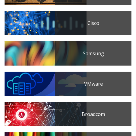
Cisco
Samsung
VMware
Broadcom