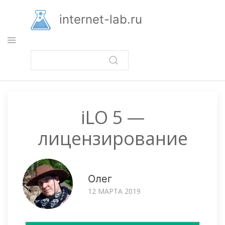
Перейти
к
internet-lab.ru
основному
содержанию
iLO 5 —
лицензирование
Олег
12 МАРТА 2019