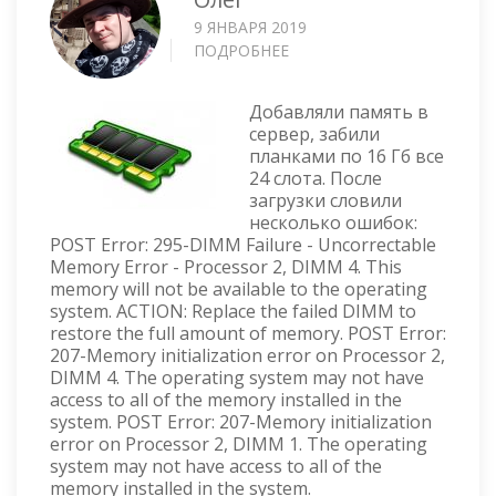
9 ЯНВАРЯ 2019
ПОДРОБНЕЕ
О
DIMM
FAILURE
Добавляли память в
—
сервер, забили
HPE
планками по 16 Гб все
PROLIANT
24 слота. После
SERVER
загрузки словили
несколько ошибок:
POST Error: 295-DIMM Failure - Uncorrectable
Memory Error - Processor 2, DIMM 4. This
memory will not be available to the operating
system. ACTION: Replace the failed DIMM to
restore the full amount of memory. POST Error:
207-Memory initialization error on Processor 2,
DIMM 4. The operating system may not have
access to all of the memory installed in the
system. POST Error: 207-Memory initialization
error on Processor 2, DIMM 1. The operating
system may not have access to all of the
memory installed in the system.