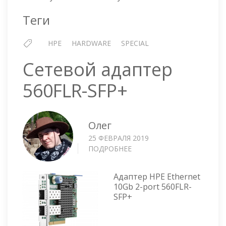
Теги
HPE
HARDWARE
SPECIAL
Сетевой адаптер
560FLR-SFP+
Олег
25 ФЕВРАЛЯ 2019
ПОДРОБНЕЕ
О
СЕТЕВОЙ
АДАПТЕР
Адаптер HPE Ethernet
560FLR-
10Gb 2-port 560FLR-
SFP+
SFP+