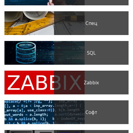
Спец
SQL
Zabbix
Софт