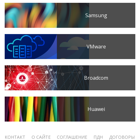
Samsung
VMware
Broadcom
Huawei
Меню
КОНТАКТ
О САЙТЕ
СОГЛАШЕНИЕ
ПДН
ДОГОВОРЫ