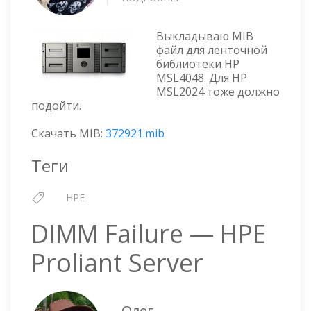
HP
MSL4048/2024
Выкладываю MIB
MIB
файл для ленточной
ФАЙЛ
библиотеки HP
MSL4048. Для HP
MSL2024 тоже должно
подойти.
Скачать MIB:
372921.mib
Теги
HPE
DIMM Failure — HPE
Proliant Server
Олег