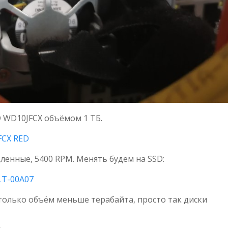
D WD10JFCX объёмом 1 ТБ.
FCX RED
ленные, 5400 RPM. Менять будем на SSD:
LT-00A07
только объём меньше терабайта, просто так диски