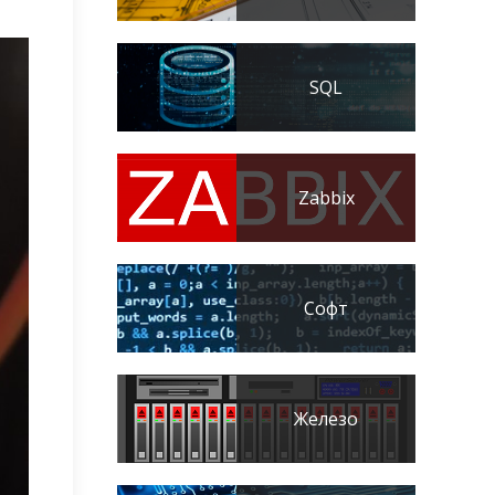
SQL
Zabbix
Софт
Железо