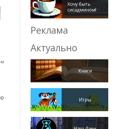
Хочу быть
сисадмином!
Реклама
Актуально
ем
Книги
то
Игры
Наш Дзен