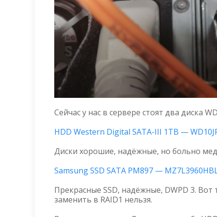
Сейчас у нас в сервере стоят два диска W
HDD Western Digital SATA-III 1TB — WD10J
Диски хорошие, надёжные, но больно мед
Samsung SSD SATA PM897 — MZ7L3960HB
Прекрасные SSD, надёжные, DWPD 3. Вот 
заменить в RAID1 нельзя.