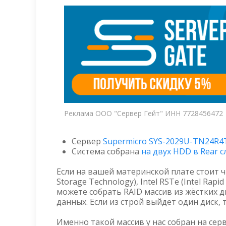
Реклама ООО "Сервер Гейт" ИНН 7728456472
Сервер
Supermicro SYS-2029U-TN24R4
Система собрана
на двух HDD в Rear с
Если на вашей материнской плате стоит ч
Storage Technology), Intel RSTe (Intel Rapid
можете собрать RAID массив из жёстких д
данных. Если из строй выйдет один диск,
Именно такой массив у нас собран на сер