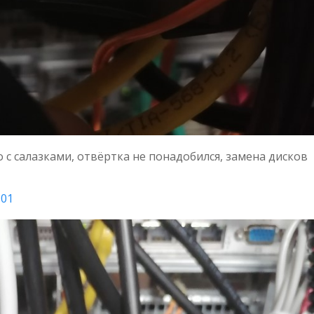
 с салазками, отвёртка не понадобился, замена дисков
101