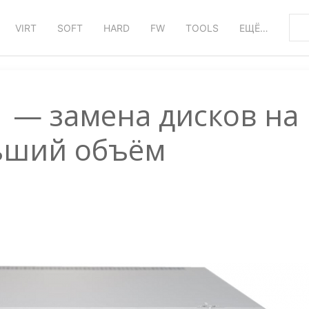
VIRT
SOFT
HARD
FW
TOOLS
ЕЩЁ…
D1 — замена дисков на
ьший объём