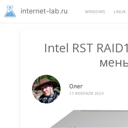
Перейти
Основная
к
internet-lab.ru
WINDOWS
LINUX
основному
навигация
содержанию
Intel RST RAI
мен
Олег
17 ФЕВРАЛЯ 2024