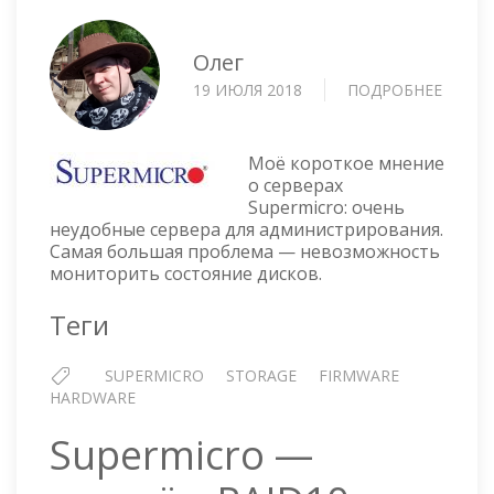
Олег
19 ИЮЛЯ 2018
ПОДРОБНЕЕ
О
ПЛАТА
УПРАВ
СЕРВ
Моё короткое мнение
SUPER
о серверах
Supermicro: очень
CSE-
неудобные сервера для администрирования.
PTJBO
Самая большая проблема — невозможность
CB3
мониторить состояние дисков.
(FIRM
Теги
SUPERMICRO
STORAGE
FIRMWARE
HARDWARE
Supermicro —