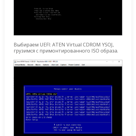
Выбираем UEFI: ATEN Virtual CDROM YSOJ,
грузимся с примонтированного ISO образа.