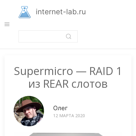
Перейти
к
internet-lab.ru
основному
содержанию
Supermicro — RAID 1
из REAR слотов
Олег
12 МАРТА 2020