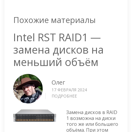
Похожие материалы
Intel RST RAID1 —
замена дисков на
меньший объём
Олег
17 ФЕВРАЛЯ 2024
ПОДРОБНЕЕ
О
INTEL
RST
Замена дисков в RAID
RAID1
1 возможна на диски
—
того же или большего
ЗАМЕНА
объёма. При этом