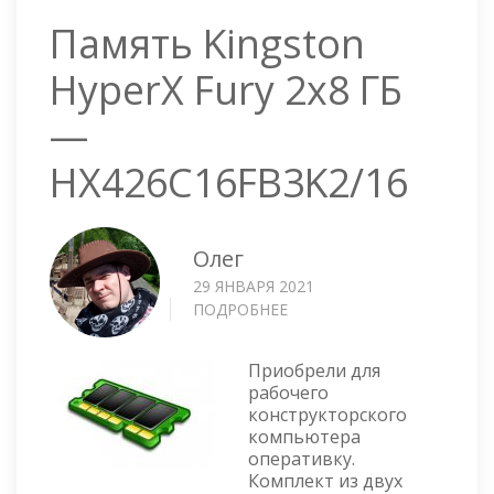
Память Kingston
HyperX Fury 2x8 ГБ
—
HX426C16FB3K2/16
Олег
29 ЯНВАРЯ 2021
ПОДРОБНЕЕ
О
ПАМЯТЬ
KINGSTON
Приобрели для
HYPERX
рабочего
FURY
конструкторского
2X8
компьютера
ГБ
оперативку.
—
Комплект из двух