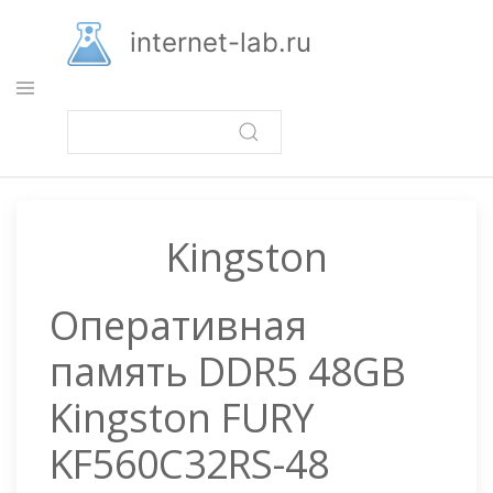
Перейти
к
internet-lab.ru
основному
содержанию
Kingston
Оперативная
память DDR5 48GB
Kingston FURY
KF560C32RS-48