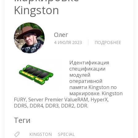
Kingston
Олег
4 ИЮЛЯ 2023
ПОДРОБНЕЕ
О
DIMM
—
ОПРЕД
Идентификация
ПАРАМ
спецификации
модулей
ПЛАНК
оперативной
ПАМЯТ
памяти Kingston по
ПО
маркировке. Kingston
МАРКИ
FURY, Server Premier ValueRAM, HyperX,
KINGST
DDR5, DDR4, DDR3, DDR2, DDR.
Теги
KINGSTON
SPECIAL