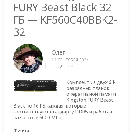
FURY Beast Black 32
ГБ — KF560C40BBK2-
32
Олег
14 СЕНТЯБРЯ 2024
ПОДРОБНЕЕ
О
ОПЕРАТИВНАЯ
ПАМЯТЬ
Комплект из двух 64-
KINGSTON
разрядных планок
FURY
оперативной памяти
BEAST
Kingston FURY Beast
BLACK
Black по 16 ГБ каждая, которые
32
соответствуют стандарту DDR5 и работают
ГБ
на частоте 6000 МГц.
—
KF560C40BBK2-
Теги