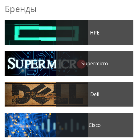
Бренды
HPE
Supermicro
Dell
Cisco