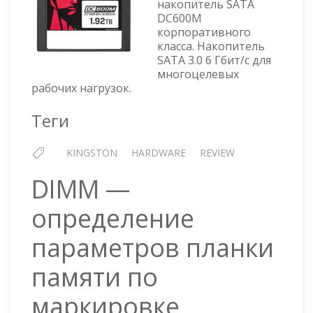
1920G
накопитель SATA
DC600M
DC600
корпоративного
(MIXED
класса. Накопитель
USE)
SATA 3.0 6 Гбит/с для
2.5"
многоцелевых
ENTER
рабочих нагрузок.
SATA
SSD
Теги
KINGSTON
HARDWARE
REVIEW
DIMM —
определение
параметров планки
памяти по
маркировке