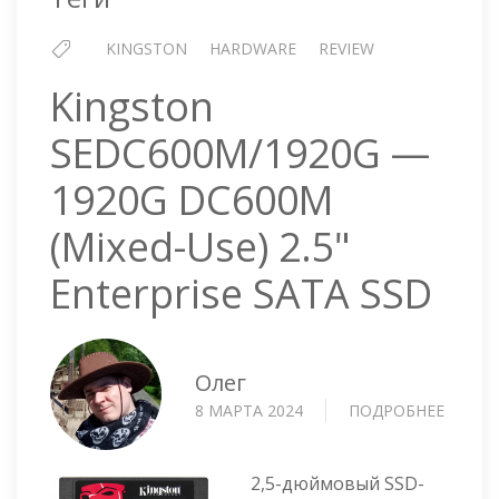
32
KINGSTON
HARDWARE
REVIEW
Kingston
SEDC600M/1920G —
1920G DC600M
(Mixed-Use) 2.5"
Enterprise SATA SSD
Олег
8 МАРТА 2024
ПОДРОБНЕЕ
О
KINGS
SEDC6
—
2,5-дюймовый SSD-