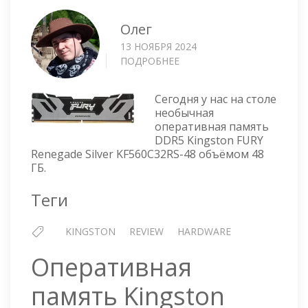
Олег
13 НОЯБРЯ 2024
ПОДРОБНЕЕ
О
ОПЕРАТИВНАЯ
ПАМЯТЬ
Сегодня у нас на столе
DDR5
необычная
48GB
оперативная память
KINGSTON
DDR5 Kingston FURY
FURY
Renegade Silver KF560C32RS-48 объёмом 48
KF560C32RS-
ГБ.
48
Теги
KINGSTON
REVIEW
HARDWARE
Оперативная
память Kingston