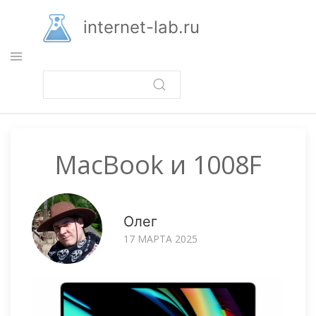
Перейти
к
internet-lab.ru
основному
содержанию
MacBook и 1008F
Олег
17 МАРТА 2025