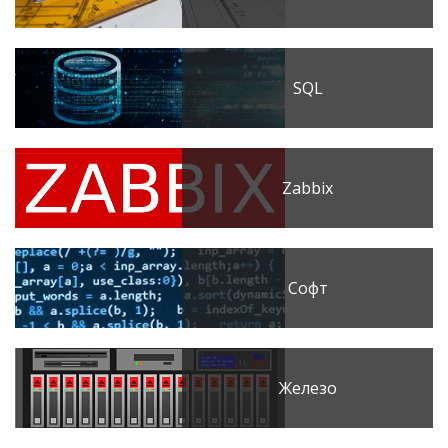
SQL
Zabbix
Софт
Железо