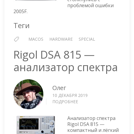
проблемой ошибки
2005F.
Теги
MACOS
HARDWARE
SPECIAL
Rigol DSA 815 —
анализатор спектра
Олег
10 ДЕКАБРЯ 2019
ПОДРОБНЕЕ
О
RIGOL
DSA
Анализатор спектра
815
Rigol DSA 815 —
—
компактный и лёгкий
АНАЛИЗАТОР