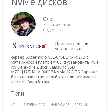
NVMe дисков
Олег
2 ДЕКАБРЯ 2020
ПОДРОБНЕЕ
О
SUPERMICRO
—
Приняли решение
УСТАНОВКА
установить в
PCIE
NVME
сервер Supermicro CSE-846BE16-R920B с
ДИСКОВ
материнской платой X10DRi установить PCIe
NVMe диски. Диски Samsung SSD
MZPLJ12THALA-00007 NVMe 12.8 ТБ. Заранее
было неизвестно, заработает ли всё вместе
или нет. Заработало.
Теги
SUPERMICRO
HARDWARE
SPECIAL