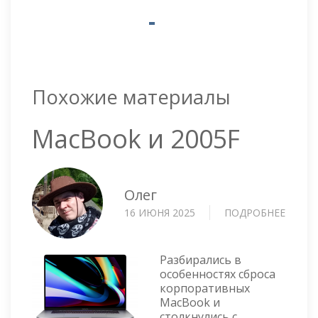
Похожие материалы
MacBook и 2005F
Олег
16 ИЮНЯ 2025
ПОДРОБНЕЕ
О
MACB
И
2005F
Разбирались в
особенностях сброса
корпоративных
MacBook и
столкнулись с