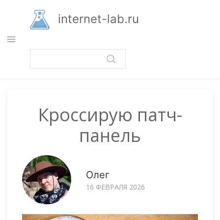
Перейти
к
internet-lab.ru
основному
содержанию
Кроссирую патч-
панель
Олег
16 ФЕВРАЛЯ 2026