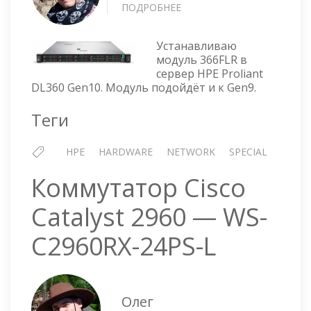
ПОДРОБНЕЕ
О
HPE
PROLIANT
Устанавливаю
DL360
модуль 366FLR в
GEN10
сервер HPE Proliant
—
DL360 Gen10. Модуль подойдёт и к Gen9.
УСТАНОВКА
МОДУЛЯ
Теги
366FLR
HPE
HARDWARE
NETWORK
SPECIAL
Коммутатор Cisco
Catalyst 2960 — WS-
C2960RX-24PS-L
Олег