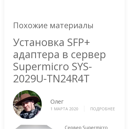
Похожие материалы
Установка SFP+
адаптера в сервер
Supermicro SYS-
2029U-TN24R4T
Олег
1 МАРТА 2020
ПОДРОБНЕЕ
О
УСТАН
SFP+
АДАПТ
Сервер Supermicro