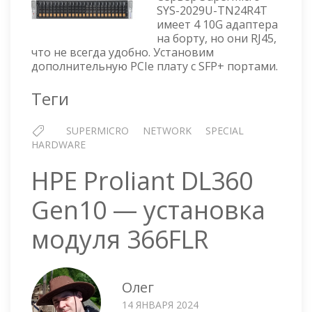
В
SYS-2029U-TN24R4T
имеет 4 10G адаптера
СЕРВЕ
на борту, но они RJ45,
SUPER
что не всегда удобно. Установим
SYS-
дополнительную PCIe плату с SFP+ портами.
2029U-
TN24R
Теги
SUPERMICRO
NETWORK
SPECIAL
HARDWARE
HPE Proliant DL360
Gen10 — установка
модуля 366FLR
Олег
14 ЯНВАРЯ 2024