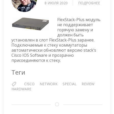
8 ИЮЛЯ 2020
ПОДРОБНЕЕ
О
КОММУ
CISCO
CATALY
FlexStack-Plus модуль
2960
не поддерживает
горячую замену и
—
должен быть
WS-
установлен в слот FlexStack-Plus заранее.
C2960R
Подключаемые к стеку коммутаторы
24PS-
автоматически обновляют версию stack’s
L
Cisco IOS Software и прозрачно
присоединяются к стеку.
Теги
CISCO
NETWORK
SPECIAL
REVIEW
HARDWARE