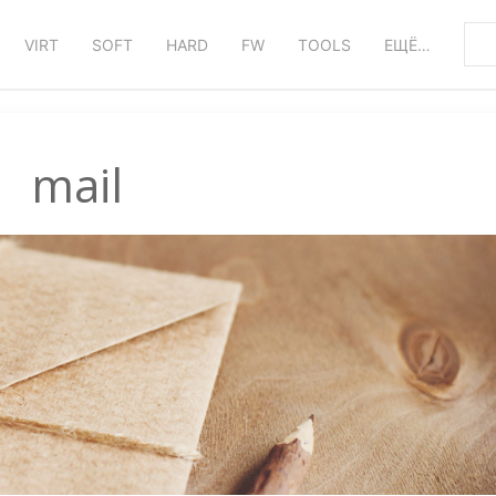
VIRT
SOFT
HARD
FW
TOOLS
ЕЩЁ…
mail