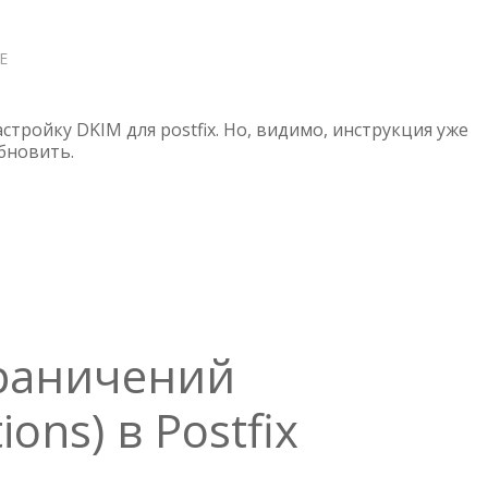
Е
О
POSTFIX
—
НАСТРОЙКА
астройку DKIM для postfix. Но, видимо, инструкция уже
DKIM
бновить.
2
раничений
ions) в Postfix