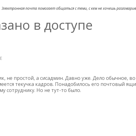
Электронная почта помогает общаться с теми, с кем не хочешь разговари
зано в доступе
Е
О
EXCHANGE
—
ОТКАЗАНО
к, не простой, а сисадмин. Давно уже. Дело обычное, во
В
меется текучка кадров. Понадобилось его почтовый ящ
у сотруднику. Но не тут-то было.
ДОСТУПЕ