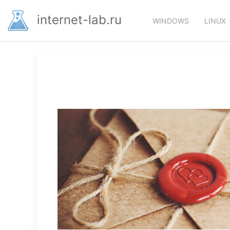
Перейти
Основная
к
internet-lab.ru
WINDOWS
LINUX
основному
навигация
содержанию