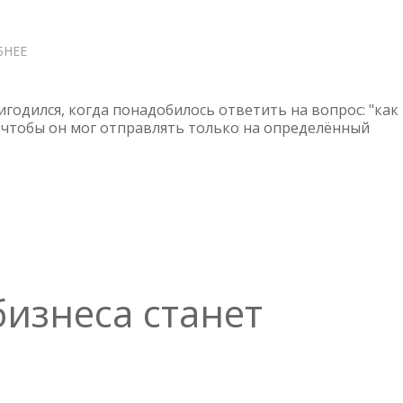
БНЕЕ
О
ПРИМЕНЕНИЕ
ОГРАНИЧЕНИЙ
(SMTPD_*_RESTRICTIONS)
годился, когда понадобилось ответить на вопрос: "как
В
, чтобы он мог отправлять только на определённый
POSTFIX
бизнеса станет