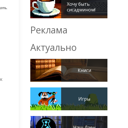
Хочу быть
вать.
сисадмином!
Реклама
Актуально
Книги
ик
Игры
Наш Дзен