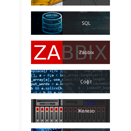
SQL
Zabbix
Софт
Железо