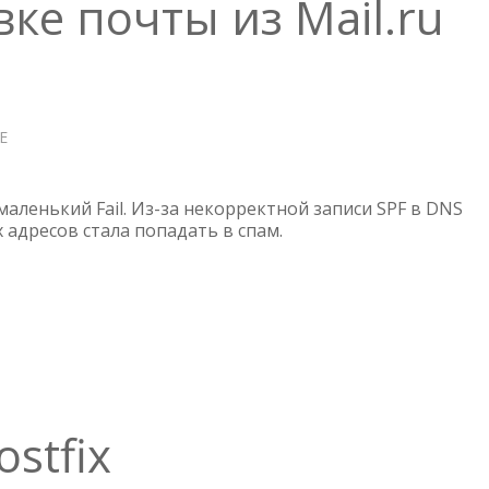
ке почты из Mail.ru
Е
О
СБОЙ
ПРИ
ОТПРАВКЕ
я маленький Fail. Из-за некорректной записи SPF в DNS
ПОЧТЫ
 адресов стала попадать в спам.
ИЗ
MAIL.RU
ostfix