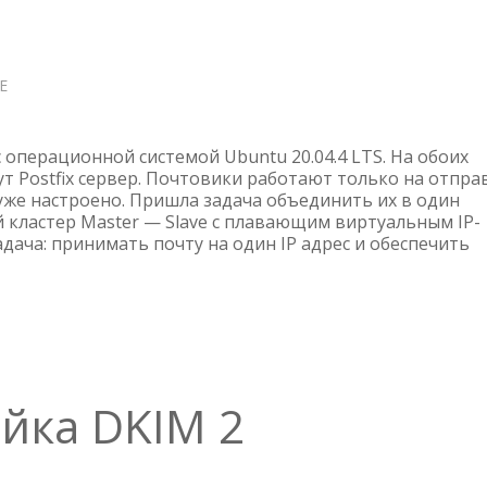
Е
О
KEEPALIVED
ДЛЯ
POSTFIX
с операционной системой Ubuntu 20.04.4 LTS. На обоих
т Postfix сервер. Почтовики работают только на отпра
 уже настроено. Пришла задача объединить их в один
 кластер Master — Slave с плавающим виртуальным IP-
адача: принимать почту на один IP адрес и обеспечить
ойка DKIM 2