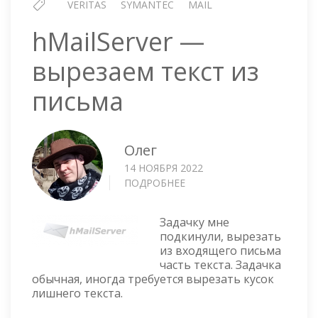
VERITAS
SYMANTEC
MAIL
hMailServer —
вырезаем текст из
письма
Олег
14 НОЯБРЯ 2022
ПОДРОБНЕЕ
О
HMAILSERVER
—
Задачку мне
ВЫРЕЗАЕМ
подкинули, вырезать
ТЕКСТ
из входящего письма
ИЗ
часть текста. Задачка
ПИСЬМА
обычная, иногда требуется вырезать кусок
лишнего текста.