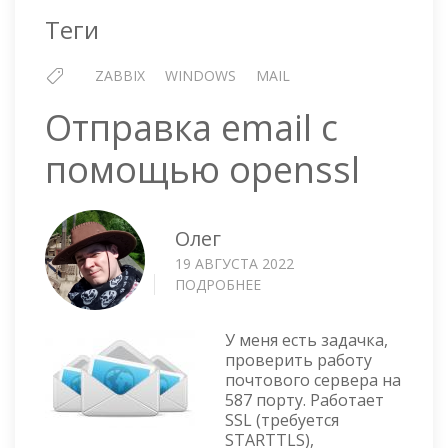
И
Теги
2013
ZABBIX
WINDOWS
MAIL
Отправка email с
помощью openssl
Олег
19 АВГУСТА 2022
ПОДРОБНЕЕ
О
ОТПРАВКА
EMAIL
У меня есть задачка,
С
проверить работу
ПОМОЩЬЮ
почтового сервера на
OPENSSL
587 порту. Работает
SSL (требуется
STARTTLS),