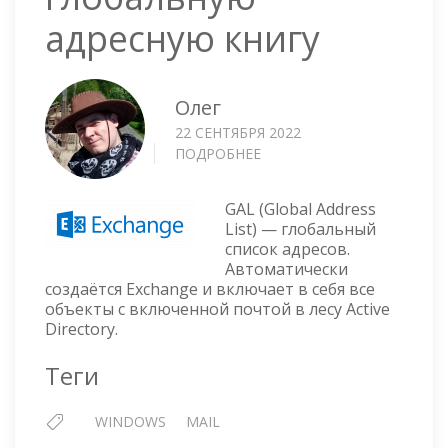
адресную книгу
Олег
22 СЕНТЯБРЯ 2022
ПОДРОБНЕЕ
О
OUTLOOK
—
GAL (Global Address
ПРИНУДИТЕЛЬНО
List) — глобальный
ОБНОВИТЬ
список адресов.
ГЛОБАЛЬНУЮ
Автоматически
АДРЕСНУЮ
создаётся Exchange и включает в себя все
КНИГУ
объекты с включенной почтой в лесу Active
Directory.
Теги
WINDOWS
MAIL