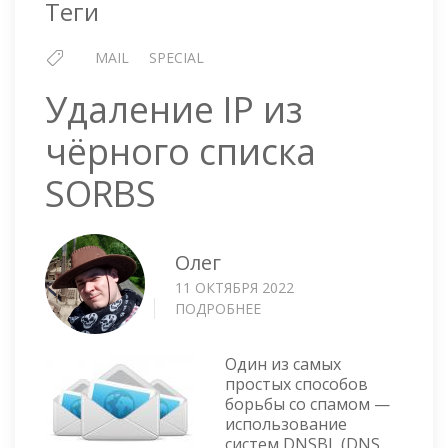
Теги
MAIL
SPECIAL
Удаление IP из
чёрного списка
SORBS
Олег
11 ОКТЯБРЯ 2022
ПОДРОБНЕЕ
О
УДАЛЕНИЕ
IP
Один из самых
ИЗ
простых способов
ЧЁРНОГО
борьбы со спамом —
СПИСКА
использование
SORBS
систем DNSBL (DNS