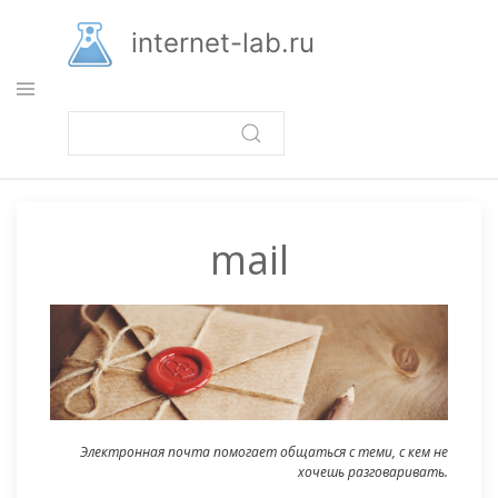
Перейти
к
internet-lab.ru
основному
содержанию
mail
Электронная почта помогает общаться с теми, с кем не
хочешь разговаривать.