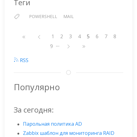
Теги
POWERSHELL
MAIL
Нумерация
Страница
1
Страница
2
Страница
3
Страница
4
5
Страница
6
Страница
7
Страниц
8
страниц
…
Страница
9
RSS
Популярно
За сегодня:
Парольная политика AD
Zabbix шаблон для мониторинга RAID