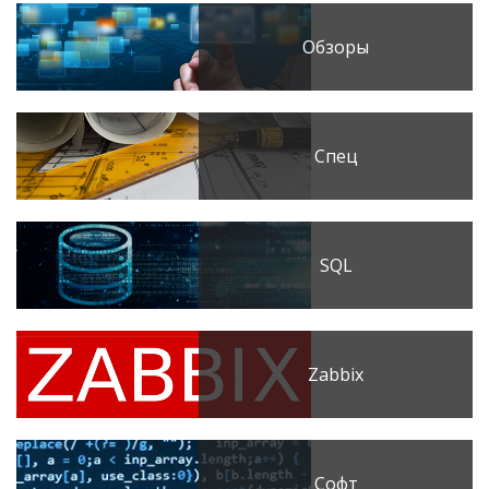
Обзоры
Спец
SQL
Zabbix
Софт