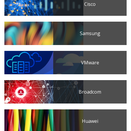
Cisco
Samsung
VMware
Broadcom
Huawei