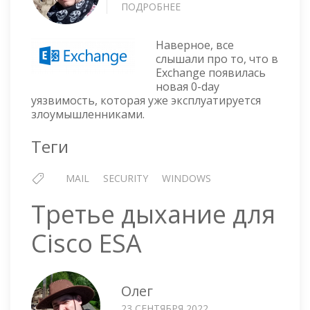
ПОДРОБНЕЕ
О
EXCHANGE
—
Наверное, все
0-
слышали про то, что в
DAY
Exchange появилась
УЯЗВИМОСТЬ
новая 0-day
уязвимость, которая уже эксплуатируется
злоумышленниками.
Теги
MAIL
SECURITY
WINDOWS
Третье дыхание для
Cisco ESA
Олег
23 СЕНТЯБРЯ 2022