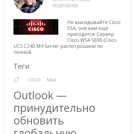
ПОДРОБНЕЕ
О
ТРЕТЬЕ
ДЫХАНИЕ
Не выкидывайте Cisco
ДЛЯ
ESA, она вам ещё
CISCO
пригодится. Сервер
ESA
Cisco WSA S690 (Cisco
UCS C240 M4 Server распотрошили по
полной.
Теги
CISCO
MAIL
Outlook —
принудительно
обновить
глобальную