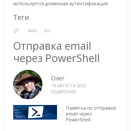
используется доменная аутентификация.
Теги
MAIL
SSL
Отправка email
через PowerShell
Олег
19 АВГУСТА 2022
ПОДРОБНЕЕ
О
ОТПРАВКА
EMAIL
Памятка по отправке
ЧЕРЕЗ
email через
POWERSHELL
PowerShell.