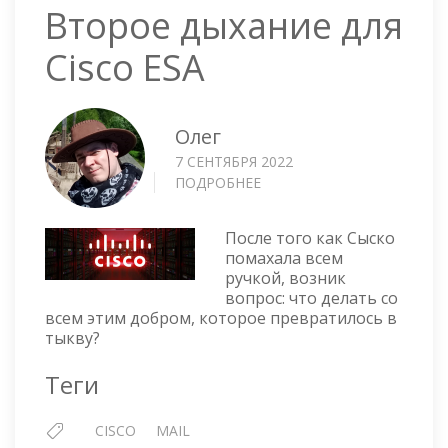
Второе дыхание для
Cisco ESA
Олег
7 СЕНТЯБРЯ 2022
ПОДРОБНЕЕ
О
ВТОРОЕ
ДЫХАНИЕ
После того как Сыско
ДЛЯ
помахала всем
CISCO
ручкой, возник
ESA
вопрос: что делать со
всем этим добром, которое превратилось в
тыкву?
Теги
CISCO
MAIL