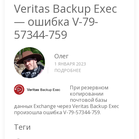
Veritas Backup Exec
— ошибка V-79-
57344-759
Олег
1 ЯНВАРЯ 2023
ПОДРОБНЕЕ
О
VERITAS
BACKUP
При резервном
EXEC
копировании
—
почтовой базы
ОШИБКА
данных Exchange через Veritas Backup Exec
V-
произошла ошибка V-79-57344-759.
79-
57344-
Теги
759