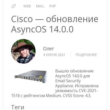
WEB
MAIL
PHP
Cisco — обновление
AsyncOS 14.0.0
Олег
4 ИЮНЯ 2021
ПОДРОБНЕЕ
О
CISCO
—
ОБНОВ
Вышло обновление
ASYNC
AsyncOS 14.0.0 для
Email Security
14.0.0
Appliance. Исправлена
уязвимость CVE-2021-
1516 с рейтингом Medium, CVSS Score: 4.3.
Теги