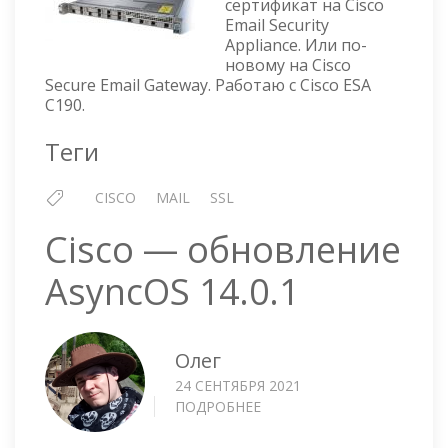
сертификат на Cisco
СЕРТИФИКАТА
Email Security
Appliance. Или по-
новому на Cisco
Secure Email Gateway. Работаю с Cisco ESA
C190.
Теги
CISCO
MAIL
SSL
Cisco — обновление
AsyncOS 14.0.1
Олег
24 СЕНТЯБРЯ 2021
ПОДРОБНЕЕ
О
CISCO