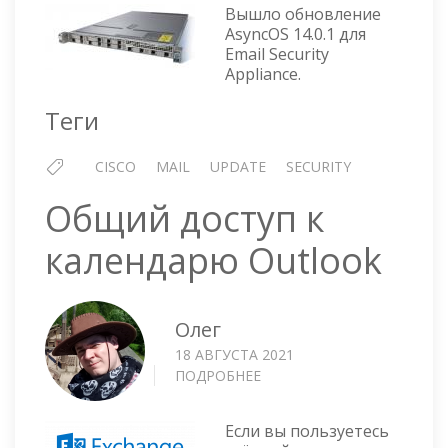
—
Вышло обновление
ОБНОВЛЕНИЕ
AsyncOS 14.0.1 для
ASYNCOS
Email Security
14.0.1
Appliance.
Теги
CISCO
MAIL
UPDATE
SECURITY
Общий доступ к
календарю Outlook
Олег
18 АВГУСТА 2021
ПОДРОБНЕЕ
О
ОБЩИЙ
ДОСТУП
Если вы пользуетесь
К