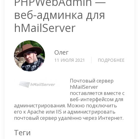
PHPWebAdmin —
веб-админка для
hMailServer
Олег
11 ИЮЛЯ 2021
ПОДРОБНЕЕ
О
PHPW
—
ВЕБ-
Почтовый сервер
АДМИ
hMailServer
поставляется вместе с
ДЛЯ
веб-интерфейсом для
HMAIL
администрирования. Можно подключить
его к Apache или IIS и администрировать
почтовый сервер удалённо через Интернет.
Теги