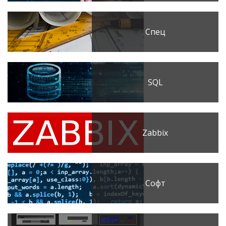
Спец
SQL
Zabbix
Софт