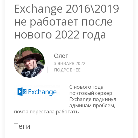
Exchange 2016\2019
не работает после
нового 2022 года
Олег
3 ЯНВАРЯ 2022
ПОДРОБНЕЕ
О
EXCHANGE
2016\2019
С нового года
НЕ
почтовый сервер
РАБОТАЕТ
Exchange подкинул
ПОСЛЕ
админам проблем,
НОВОГО
почта перестала работать.
2022
ГОДА
Теги