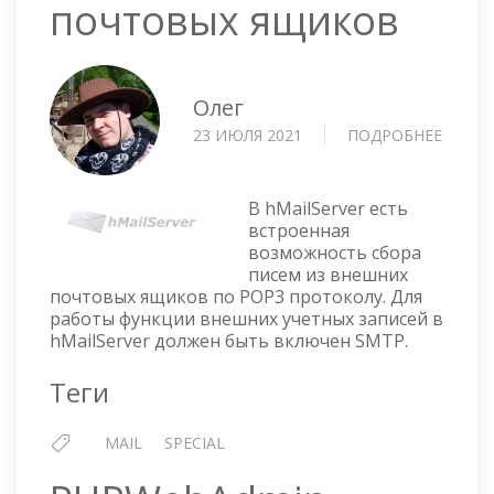
почтовых ящиков
Олег
23 ИЮЛЯ 2021
ПОДРОБНЕЕ
О
HMAIL
—
СБОР
В hMailServer есть
ПИСЕ
встроенная
возможность сбора
С
писем из внешних
ВНЕШ
почтовых ящиков по POP3 протоколу. Для
ПОЧТ
работы функции внешних учетных записей в
ЯЩИК
hMailServer должен быть включен SMTP.
Теги
MAIL
SPECIAL