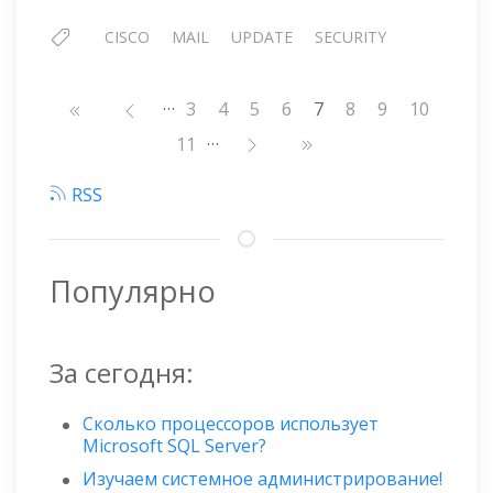
CISCO
MAIL
UPDATE
SECURITY
…
Нумерация
Страница
3
Страница
4
Страница
5
Страница
6
7
Страница
8
Страница
9
Страниц
10
страниц
…
Страница
11
RSS
Популярно
За сегодня:
Сколько процессоров использует
Microsoft SQL Server?
Изучаем системное администрирование!