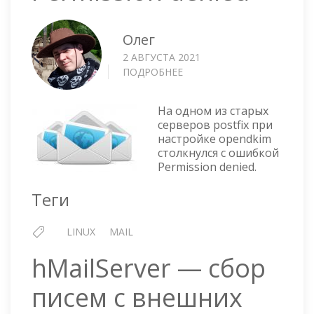
Олег
2 АВГУСТА 2021
ПОДРОБНЕЕ
О
POSTFIX
И
На одном из старых
OPENDKIM
серверов postfix при
—
настройке opendkim
CAN'T
столкнулся с ошибкой
LOAD
Permission denied.
KEY
FROM
Теги
SELECTOR.PRIVATE:
PERMISSION
LINUX
MAIL
DENIED
hMailServer — сбор
писем с внешних