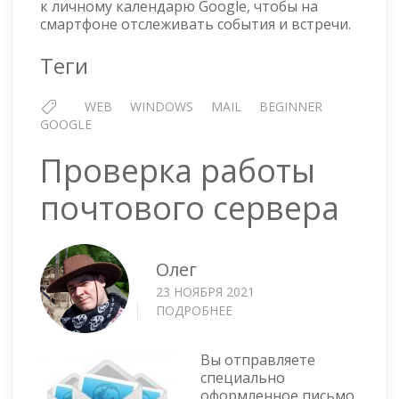
к личному календарю Google, чтобы на
смартфоне отслеживать события и встречи.
Теги
WEB
WINDOWS
MAIL
BEGINNER
GOOGLE
Проверка работы
почтового сервера
Олег
23 НОЯБРЯ 2021
ПОДРОБНЕЕ
О
ПРОВЕРКА
РАБОТЫ
Вы отправляете
ПОЧТОВОГО
специально
СЕРВЕРА
оформленное письмо