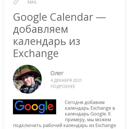
MAIL
Google Calendar —
добавляем
календарь из
Exchange
Олег
4 ДЕКАБРЯ 2021
ПОДРОБНЕЕ
О
GOOGLE
CALENDAR
Сегодня добавим
—
календарь Exchange в
ДОБАВЛЯЕМ
календарь Google. К
КАЛЕНДАРЬ
примеру, мы можем
ИЗ
подключить рабочий календарь из Exchange
EXCHANGE