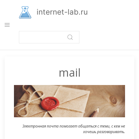
Перейти
к
internet-lab.ru
основному
содержанию
mail
Электронная почта помогает общаться с теми, с кем не
хочешь разговаривать.