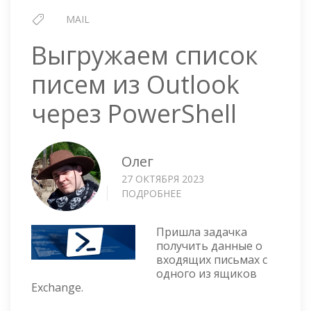
MAIL
Выгружаем список
писем из Outlook
через PowerShell
Олег
27 ОКТЯБРЯ 2023
ПОДРОБНЕЕ
О
ВЫГРУЖАЕМ
СПИСОК
Пришла задачка
ПИСЕМ
получить данные о
ИЗ
входящих письмах с
OUTLOOK
одного из ящиков
ЧЕРЕЗ
Exchange.
POWERSHELL