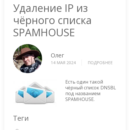
Удаление IP из
чёрного списка
SPAMHOUSE
Олег
14 МАЯ 2024
ПОДРОБНЕЕ
О
УДАЛЕН
IP
ИЗ
Есть один такой
ЧЁРНОГ
чёрный список DNSBL
под названием
СПИСКА
SPAMHOUSE.
SPAMHO
Теги