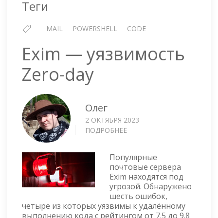
Теги
MAIL
POWERSHELL
CODE
Exim — уязвимость
Zero-day
Олег
2 ОКТЯБРЯ 2023
ПОДРОБНЕЕ
О
EXIM
—
Популярные
УЯЗВИМОСТЬ
почтовые сервера
ZERO-
Exim находятся под
DAY
угрозой. Обнаружено
шесть ошибок,
четыре из которых уязвимы к удалённому
выполнению кода с рейтингом от 7.5 до 9.8