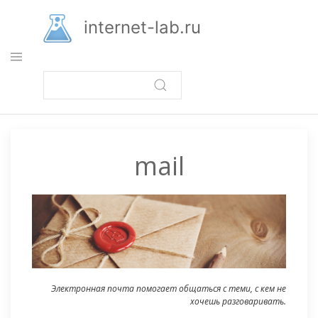
Перейти
к
internet-lab.ru
основному
содержанию
mail
Электронная почта помогает общаться с теми, с кем не
хочешь разговаривать.