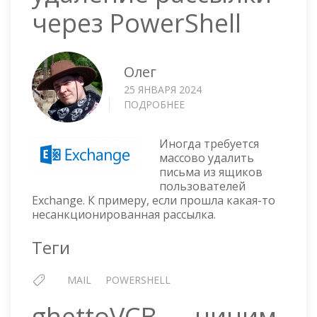
через PowerShell
Олег
25 ЯНВАРЯ 2024
ПОДРОБНЕЕ
О
EXCHANGE
—
Иногда требуется
УДАЛЕНИЕ
массово удалить
РАССЫЛКИ
письма из ящиков
ЧЕРЕЗ
пользователей
POWERSHELL
Exchange. К примеру, если прошла какая-то
несанкционированная рассылка.
Теги
MAIL
POWERSHELL
ghettoVCB — чиним