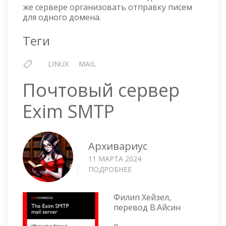
же сервере организовать отправку писем
22
для одного домена.
ДЛЯ
ОДНО
Теги
ДОМЕ
LINUX
MAIL
Почтовый сервер
Exim SMTP
Архивариус
11 МАРТА 2024
ПОДРОБНЕЕ
О
ПОЧТОВЫЙ
СЕРВЕР
Филип Хейзел,
EXIM
перевод В.Айсин
SMTP