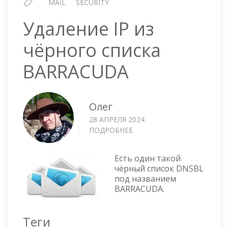
MAIL
SECURITY
Удаление IP из
чёрного списка
BARRACUDA
Олег
28 АПРЕЛЯ 2024
ПОДРОБНЕЕ
О
УДАЛЕНИЕ
IP
Есть один такой
ИЗ
чёрный список DNSBL
ЧЁРНОГО
под названием
СПИСКА
BARRACUDA.
BARRACUDA
Теги