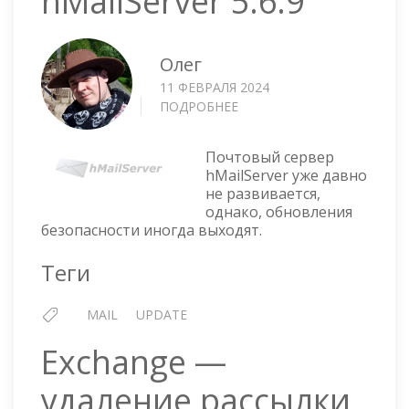
hMailServer 5.6.9
Олег
11 ФЕВРАЛЯ 2024
ПОДРОБНЕЕ
О
ОБНОВЛЕНИЕ
HMAILSERVER
Почтовый сервер
5.6.9
hMailServer уже давно
не развивается,
однако, обновления
безопасности иногда выходят.
Теги
MAIL
UPDATE
Exchange —
удаление рассылки