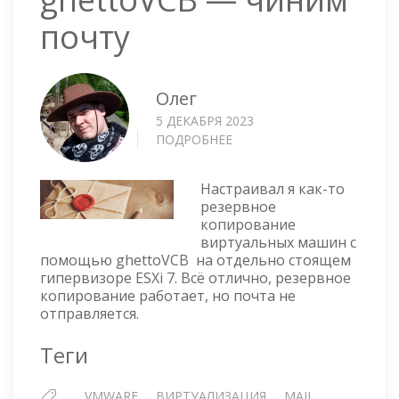
почту
Олег
5 ДЕКАБРЯ 2023
ПОДРОБНЕЕ
О
GHETTOVCB
—
Настраивал я как-то
ЧИНИМ
резервное
ПОЧТУ
копирование
виртуальных машин с
помощью ghettoVCB на отдельно стоящем
гипервизоре ESXi 7. Всё отлично, резервное
копирование работает, но почта не
отправляется.
Теги
VMWARE
ВИРТУАЛИЗАЦИЯ
MAIL