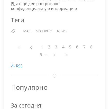
(!), а ещё две раскрывают
конфиденциальную информацию.
Теги
MAIL
SECURITY
NEWS
Нумерация
Страница
1
2
Страница
3
Страница
4
Страница
5
Страница
6
Страница
7
Страниц
8
страниц
…
Страница
9
RSS
Популярно
За сегодня: