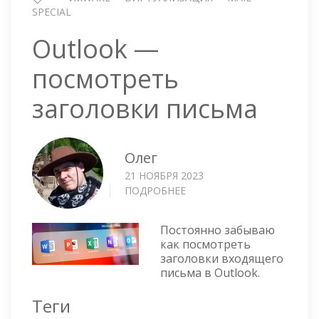
SPECIAL
Outlook —
посмотреть
заголовки письма
Олег
21 НОЯБРЯ 2023
ПОДРОБНЕЕ
О
OUTLOOK
—
Постоянно забываю
ПОСМОТРЕТЬ
как посмотреть
ЗАГОЛОВКИ
заголовки входящего
ПИСЬМА
письма в Outlook.
Теги