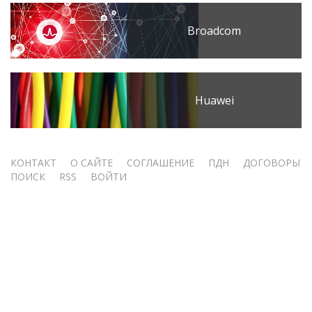
Broadcom
Huawei
Меню
КОНТАКТ
О САЙТЕ
СОГЛАШЕНИЕ
ПДН
ДОГОВОРЫ
ПОИСК
RSS
ВОЙТИ
учётной
записи
пользователя