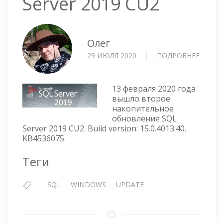
Server 2019 CU2
Олег
29 ИЮЛЯ 2020
ПОДРОБНЕЕ
О
НАКО
ОБНО
SQL
13 февраля 2020 года
SERVE
вышло второе
накопительное
2019
обновление SQL
CU2
Server 2019 CU2. Build version: 15.0.4013.40.
KB4536075.
Теги
SQL
WINDOWS
UPDATE