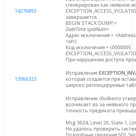
сгенерирован как неявное и
14276893
EXCEPTION_ACCESS_VIOLATION
завершается.
BEGIN STACK DUMP:<
DateTime spidNum>
Адрес исключения = <Addres
<id>
)
Код исключения = c0000005
EXCEPTION_ACCESS_VIOLATI
При нарушении доступа про
Исправление
EXCEPTION_IN
13966323
которая создается при вста
широко реплицируемых табл
Исправление сбойного утве
возникает из-за неявного п
точность предиката превыш
Msg 3624, Level 20, State 1, Li
Не удалось проверить систе
Подробные сведения SQL Ser