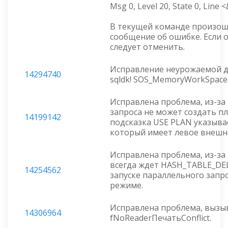
Msg 0, Level 20, State 0, Line <
В текущей команде произош
сообщение об ошибке. Если о
следует отменить.
Исправление неурожаемой 
14294740
sqldk! SOS_MemoryWorkSpace
Исправлена проблема, из-за
запроса не может создать пл
14199142
подсказка USE PLAN указыва
который имеет левое внешне
Исправлена проблема, из-за
всегда ждет HASH_TABLE_D
14254562
запуске параллельного запр
режиме.
Исправлена проблема, вызы
14306964
fNoReaderПечатьConflict.