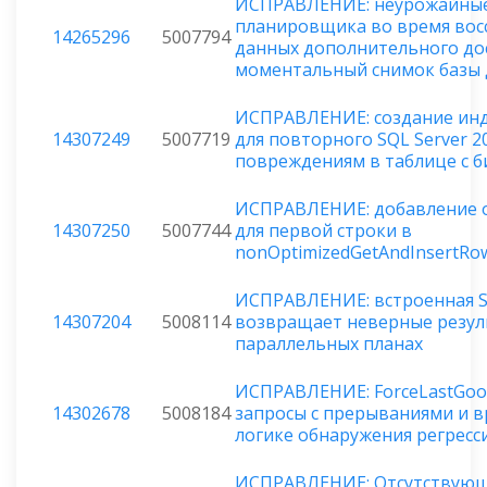
ИСПРАВЛЕНИЕ: неурожайны
планировщика во время вос
14265296
5007794
данных дополнительного дос
моментальный снимок базы
ИСПРАВЛЕНИЕ: создание инд
14307249
5007719
для повторного SQL Server 2
повреждениям в таблице с б
ИСПРАВЛЕНИЕ: добавление 
14307250
5007744
для первой строки в
nonOptimizedGetAndInsertRo
ИСПРАВЛЕНИЕ: встроенная 
14307204
5008114
возвращает неверные резул
параллельных планах
ИСПРАВЛЕНИЕ: ForceLastGoo
14302678
5008184
запросы с прерываниями и 
логике обнаружения регресс
ИСПРАВЛЕНИЕ: Отсутствующ