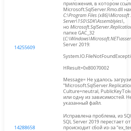
приложения, в котором ссыл
Microsoft.SqlServer.Rmo.dll н
C:\Program Files (x86)\Microsoft
Server\150\SDK\Assemblyies\
,
но
Microsoft.SqlServer.Replicatio
папке GAC_32
(
C:\Windows\Microsoft.NET\ass
Server 2019:
14255609
System.IO.FileNotFoundExcept
HResult=0x80070002
Message= Не удалось загрузи
"Microsoft.SqlServer.Replicatio
Culture=neutral, PublicKeyTo
или одну из зависимостей. Н
указанный файл.
Исправлена проблема, из SQL
SQL Server 2019 перестает о
14288658
происходит сбой из-за "ex_t