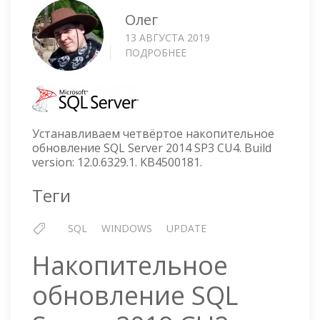
Олег
13 АВГУСТА 2019
ПОДРОБНЕЕ
О
УСТАНОВКА
SQL
SERVER
2014
SP3
Устанавливаем четвёртое накопительное
CU4
обновление SQL Server 2014 SP3 CU4. Build
version: 12.0.6329.1. KB4500181.
Теги
SQL
WINDOWS
UPDATE
Накопительное
обновление SQL