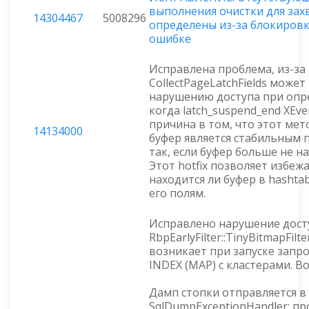
выполнения очистки для зах
14304467
5008296
определены из-за блокировк
ошибке
Исправлена проблема, из-за
CollectPageLatchFields может
нарушению доступа при опр
когда latch_suspend_end XEve
причина в том, что этот мет
14134000
буфер является стабильным п
так, если буфер больше не на
Этот hotfix позволяет избежа
находится ли буфер в hashta
его полям.
Исправлено нарушение досту
RbpEarlyFilter::TinyBitmapFil
возникает при запуске запр
INDEX (MAP) с кластерами. В
Дамп стопки отправляется в
SqlDumpExceptionHandler: пр