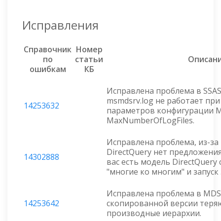
Исправления
Справочник
Номер
по
статьи
Описан
ошибкам
КБ
Исправлена проблема в SSAS 
msmdsrv.log не работает пр
14253632
параметров конфигурации Ma
MaxNumberOfLogFiles.
Исправлена проблема, из-за 
DirectQuery нет предложения
14302888
вас есть модель DirectQuery
"многие ко многим" и запуск
Исправлена проблема в MDS 
14253642
скопированной версии теря
производные иерархии.