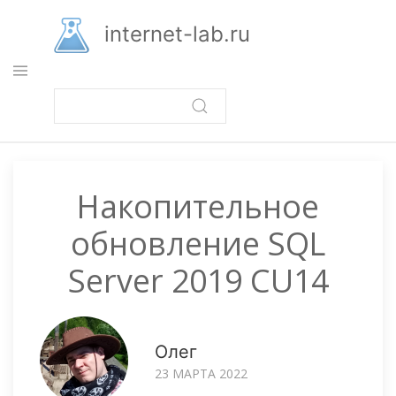
Перейти
к
internet-lab.ru
основному
содержанию
Накопительное
обновление SQL
Server 2019 CU14
Олег
23 МАРТА 2022