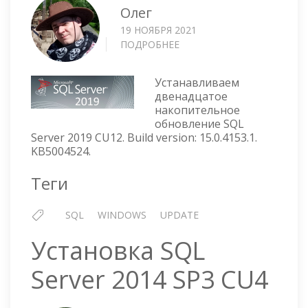
Олег
19 НОЯБРЯ 2021
ПОДРОБНЕЕ
О
УСТАНОВКА
SQL
Устанавливаем
SERVER
двенадцатое
2019
накопительное
CU12
обновление SQL
Server 2019 CU12. Build version: 15.0.4153.1.
KB5004524.
Теги
SQL
WINDOWS
UPDATE
Установка SQL
Server 2014 SP3 CU4