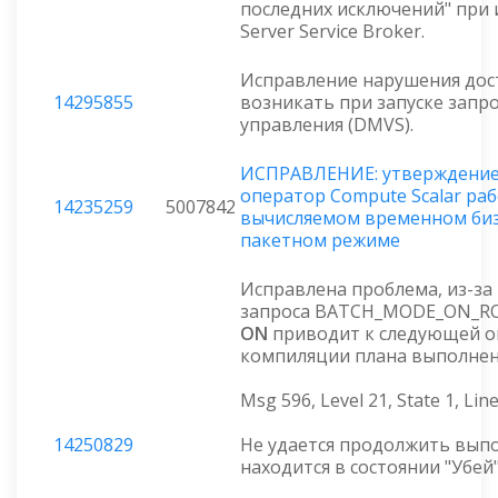
последних исключений" при
Server Service Broker.
Исправление нарушения дос
14295855
возникать при запуске запр
управления (DMVS).
ИСПРАВЛЕНИЕ: утверждение 
оператор Compute Scalar раб
14235259
5007842
вычисляемом временном биз
пакетном режиме
Исправлена проблема, из-з
запроса BATCH_MODE_ON_
ON
приводит к следующей о
компиляции плана выполнен
Msg 596, Level 21, State 1, Line
14250829
Не удается продолжить выпо
находится в состоянии "Убей"