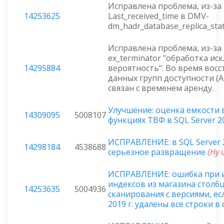
Исправлена проблема, из-за 
14253625
Last_received_time в DMV-
dm_hadr_database_replica_sta
Исправлена проблема, из-за
ex_terminator "обработка и
14295884
вероятность". Во время вос
данных групп доступности (
связан с временем аренду.
Улучшение: оценка емкости 
14309095
5008107
функциях ТВФ в SQL Server 20
ИСПРАВЛЕНИЕ: в SQL Server 2
14298184
4538688
серьезное развращение
(Ну 
ИСПРАВЛЕНИЕ: ошибка при 
индексов из магазина столбц
14253635
5004936
сканирования с версиями, есл
2019 г. удалены все строки в