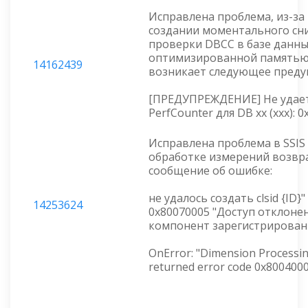
Исправлена проблема, из-за
создании моментального сни
проверки DBCC в базе данны
оптимизированной памятью
14162439
возникает следующее преду
[ПРЕДУПРЕЖДЕНИЕ] Не удает
PerfCounter для DB xx (xxx): 
Исправлена проблема в SSIS 
обработке измерений возвр
сообщение об ошибке:
не удалось создать clsid {ID}
14253624
0x80070005 "Доступ отклонен
компонент зарегистрирован
OnError: "Dimension Processing
returned error code 0x800400