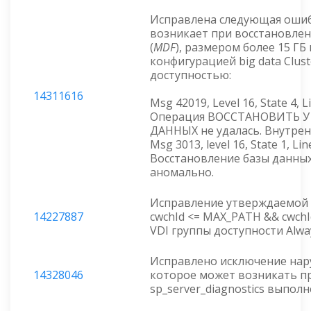
Исправлена следующая ошиб
возникает при восстановлен
(
MDF
), размером более 15 ГБ в
конфигурацией big data Clust
доступностью:
14311616
Msg 42019, Level 16, State 4, 
Операция ВОССТАНОВИТЬ 
ДАННЫХ не удалась. Внутрен
Msg 3013, level 16, State 1, Li
Восстановление базы данны
аномально.
Исправление утверждаемой 
14227887
cwchId <= MAX_PATH && cwchI
VDI группы доступности Alway
Исправлено исключение нар
14328046
которое может возникать п
sp_server_diagnostics выполн