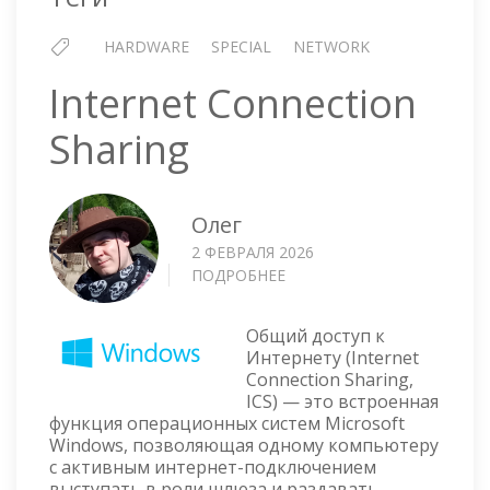
HARDWARE
SPECIAL
NETWORK
Internet Connection
Sharing
Олег
2 ФЕВРАЛЯ 2026
ПОДРОБНЕЕ
О
INTERNET
CONNECTION
Общий доступ к
SHARING
Интернету (Internet
Connection Sharing,
ICS) — это встроенная
функция операционных систем Microsoft
Windows, позволяющая одному компьютеру
с активным интернет-подключением
выступать в роли шлюза и раздавать