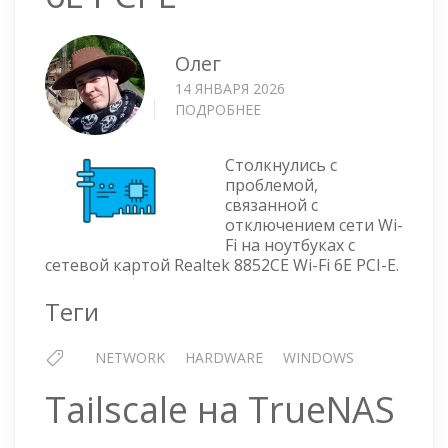
Олег
14 ЯНВАРЯ 2026
ПОДРОБНЕЕ
О
ОТКЛЮЧАЕТСЯ
WI-
Столкнулись с
FI
проблемой,
НА
связанной с
НОУТБУКАХ
отключением сети Wi-
С
Fi на ноутбуках с
СЕТЕВОЙ
сетевой картой Realtek 8852CE Wi-Fi 6E PCI-E.
КАРТОЙ
REALTEK
Теги
8852CE
WI-
NETWORK
HARDWARE
WINDOWS
FI
6E
Tailscale на TrueNAS
PCI-
E