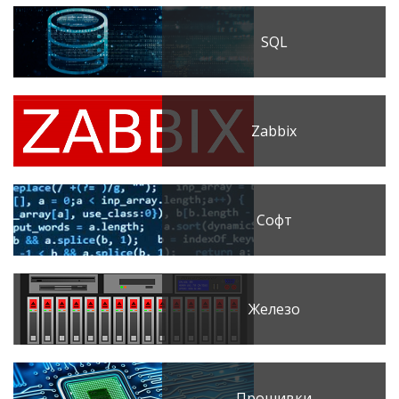
SQL
Zabbix
Софт
Железо
Прошивки