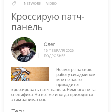
NETWORK
VIDEO
Кроссирую патч-
панель
Олег
16 ФЕВРАЛЯ 2026
ПОДРОБНЕЕ
О
КРОССИРУЮ
ПАТЧ-
Несмотря на свою
ПАНЕЛЬ
работу сисадмином
мне не часто
приходится
кроссировать патч-панели. Немного не та
специфика. Но всё же иногда приходится
этим заниматься.
Теги