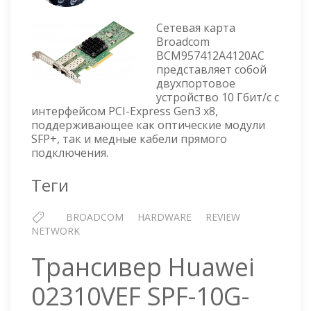
СЕТЕВАЯ
КАРТА
Сетевая карта
BROADCOM
Broadcom
NETXTREME
BCM957412A4120AC
P210P
представляет собой
двухпортовое
устройство 10 Гбит/с с
интерфейсом PCI-Express Gen3 x8,
поддерживающее как оптические модули
SFP+, так и медные кабели прямого
подключения.
Теги
BROADCOM
HARDWARE
REVIEW
NETWORK
Трансивер Huawei
02310VEF SPF-10G-