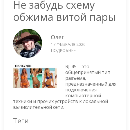
Не забудь схему
обжима витой пары
Олег
17 ФЕВРАЛЯ 2026
ПОДРОБНЕЕ
О
НЕ
ЗАБУДЬ
RJ-45 – это
СХЕМУ
общепринятый тип
ОБЖИМА
разъема,
ВИТОЙ
предназначенный для
ПАРЫ
подключения
компьютерной
техники и прочих устройств к локальной
вычислительной сети.
Теги