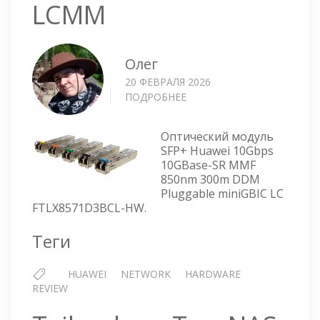
LCMM
Олег
20 ФЕВРАЛЯ 2026
ПОДРОБНЕЕ
О
ТРАНСИВЕР
HUAWEI
Оптический модуль
02310VEF
SFP+ Huawei 10Gbps
SPF-
10GBase-SR MMF
10G-
850nm 300m DDM
LCMM
Pluggable miniGBIC LC
FTLX8571D3BCL-HW.
Теги
HUAWEI
NETWORK
HARDWARE
REVIEW