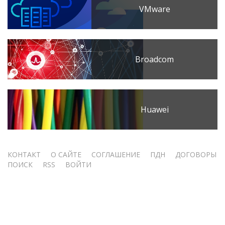
VMware
Broadcom
Huawei
Меню
КОНТАКТ
О САЙТЕ
СОГЛАШЕНИЕ
ПДН
ДОГОВОРЫ
ПОИСК
RSS
ВОЙТИ
учётной
записи
пользователя