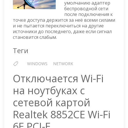
умолчанию адаптер
WI-
беспроводной сети
FI
после подключения к
И
точке доступа держится за неё всеми силами
БЕСШОВНЫЙ
и не пытается переключиться на другие
РОУМИНГ
источники до последнего, даже если сигнал
становится слабым.
Теги
WINDOWS
NETWORK
Отключается Wi-Fi
на ноутбуках с
сетевой картой
Realtek 8852CE Wi-Fi
6E PCI-E