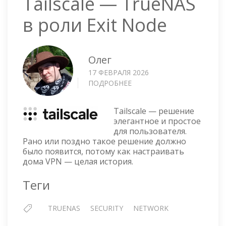
Tailscale — TrueNAS
в роли Exit Node
Олег
17 ФЕВРАЛЯ 2026
ПОДРОБНЕЕ
О
TAILSCALE
—
Tailscale — решение
TRUENAS
элегантное и простое
В
для пользователя.
РОЛИ
Рано или поздно такое решение должно
EXIT
было появится, потому как настраивать
NODE
дома VPN — целая история.
Теги
TRUENAS
SECURITY
NETWORK