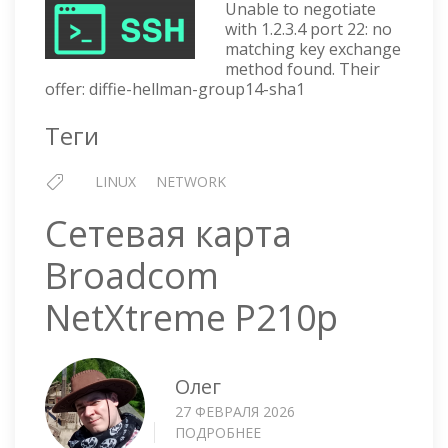
КОНН
Unable to negotiate
ПО
with 1.2.3.4 port 22: no
matching key exchange
SSH:
method found. Their
UNAB
offer: diffie-hellman-group14-sha1
TO
NEGOT
Теги
LINUX
NETWORK
Сетевая карта
Broadcom
NetXtreme P210p
Олег
27 ФЕВРАЛЯ 2026
ПОДРОБНЕЕ
О