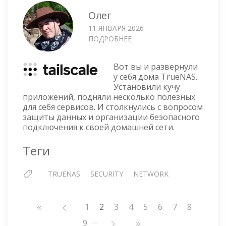
Олег
11 ЯНВАРЯ 2026
ПОДРОБНЕЕ
О
TAILSCALE
НА
Вот вы и развернули
TRUENAS
у себя дома TrueNAS.
Установили кучу
приложений, подняли несколько полезных
для себя сервисов. И столкнулись с вопросом
защиты данных и организации безопасного
подключения к своей домашней сети.
Теги
TRUENAS
SECURITY
NETWORK
Нумерация
Страница
1
2
Страница
3
Страница
4
Страница
5
Страница
6
Страница
7
Страниц
8
страниц
…
Страница
9