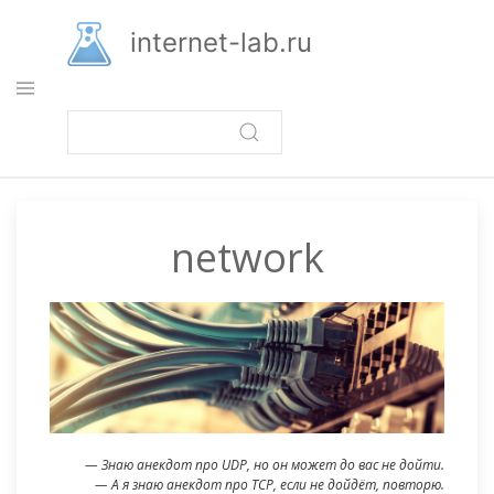
Перейти
к
internet-lab.ru
основному
содержанию
network
— Знаю анекдот про UDP, но он может до вас не дойти.
— А я знаю анекдот про TCP, если не дойдёт, повторю.