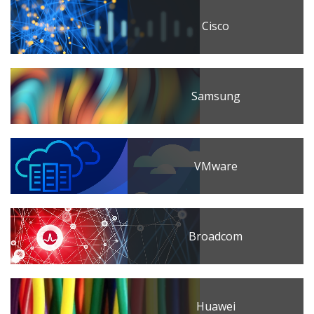
Cisco
Samsung
VMware
Broadcom
Huawei