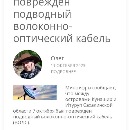
повреждён
подводный
волоконно-
оптический кабель
Олег
11 ОКТЯБРЯ 2023
ПОДРОБНЕЕ
О
САХАЛИН
—
Минцифры сообщает,
ПОВРЕЖДЁН
что между
ПОДВОДНЫЙ
островами Кунашир и
ВОЛОКОННО-
Итуруп Сахалинской
ОПТИЧЕСКИЙ
области 7 октября был повреждён
КАБЕЛЬ
подводный волоконно-оптический кабель
(ВОЛС).