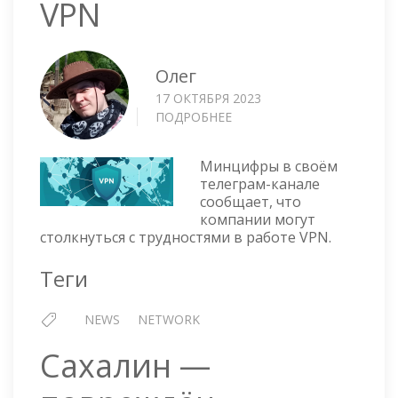
VPN
Олег
17 ОКТЯБРЯ 2023
ПОДРОБНЕЕ
О
МИНЦИФРЫ
—
Минцифры в своём
КАК
телеграм-канале
КОМПАНИЯМ
сообщает, что
РАЗБЛОКИРОВАТЬ
компании могут
VPN
столкнуться с трудностями в работе VPN.
Теги
NEWS
NETWORK
Сахалин —