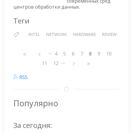
современных сред
центров обработки данных.
Теги
INTEL
NETWORK
HARDWARE
REVIEW
…
Нумерация
Страница
4
Страница
5
Страница
6
Страница
7
8
Страница
9
Страница
10
страниц
…
Страница
11
Страница
12
RSS
Популярно
За сегодня: