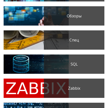
Обзоры
Спец
SQL
Zabbix