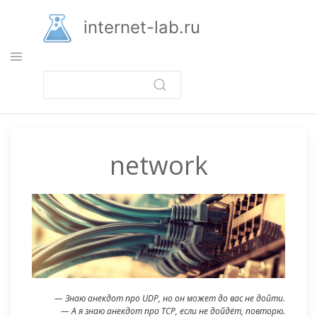
Перейти
к
internet-lab.ru
основному
содержанию
network
— Знаю анекдот про UDP, но он может до вас не дойти.
— А я знаю анекдот про TCP, если не дойдёт, повторю.