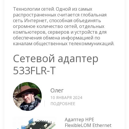
Технологии сетей. Одной из самых
распространенных считается глобальная
сеть Интернет, способная объединять
огромное количество сетей, отдельных
компьютеров, серверов и устройств для
обеспечения обмена информацией по
каналам общественных телекоммуникаций.
Сетевой адаптер
533FLR-T
Олег
10 ЯНВАРЯ 2024
ПОДРОБНЕЕ
О
СЕТЕВОЙ
АДАПТЕР
Адаптер HPE
533FLR-
FlexibleLOM Ethernet
T