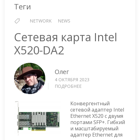
Теги
NETWORK
NEWS
Сетевая карта Intel
X520-DA2
Олег
4 ОКТЯБРЯ 2023
ПОДРОБНЕЕ
О
СЕТЕВАЯ
КАРТА
Конвергентный
INTEL
сетевой адаптер Intel
X520-
Ethernet X520 с двумя
DA2
портами SFP+. Гибкий
и масштабируемый
адаптер Ethernet для