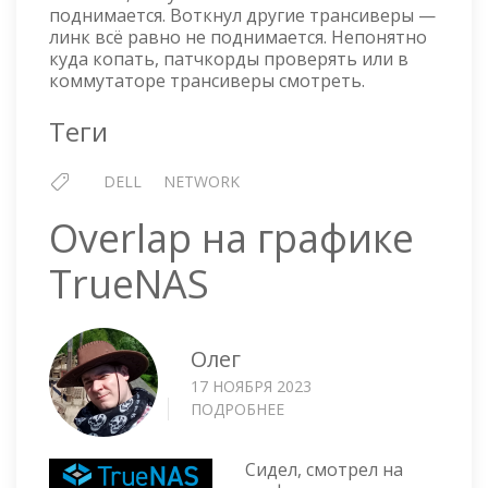
поднимается. Воткнул другие трансиверы —
линк всё равно не поднимается. Непонятно
куда копать, патчкорды проверять или в
коммутаторе трансиверы смотреть.
Теги
DELL
NETWORK
Overlap на графике
TrueNAS
Олег
17 НОЯБРЯ 2023
ПОДРОБНЕЕ
О
OVERLAP
НА
Сидел, смотрел на
ГРАФИКЕ