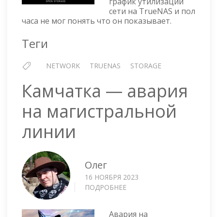
график утилизации
TRUENAS
сети на TrueNAS и пол
часа не мог понять что он показывает.
Теги
NETWORK
TRUENAS
STORAGE
Камчатка — авария
на магистральной
линии
Олег
16 НОЯБРЯ 2023
ПОДРОБНЕЕ
О
КАМЧАТКА
—
Авария на