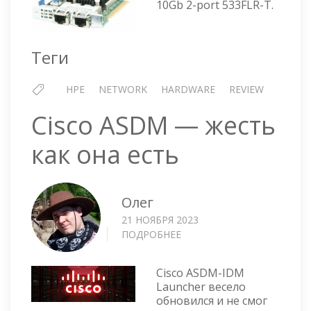
10Gb 2-port 533FLR-T.
Теги
HPE
NETWORK
HARDWARE
REVIEW
Cisco ASDM — жесть
как она есть
Олег
21 НОЯБРЯ 2023
ПОДРОБНЕЕ
О
CISCO
ASDM
Cisco ASDM-IDM
—
Launcher весело
ЖЕСТЬ
обновился и не смог
КАК