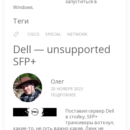
запуститься в
ОНА
Windows.
ЕСТЬ
Теги
CISCO
SPECIAL
NETWORK
Dell — unsupported
SFP+
Олег
20 НОЯБРЯ 2023
ПОДРОБНЕЕ
О
DELL
—
Поставил сервер Dell
UNSUPPORTED
в стойку, SFP+
SFP+
трансиверы воткнул,
какие-то, не суть важно какие. Линк не