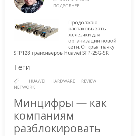
ПОДРОБНЕЕ
О
SFP28
ТРАНСИВЕР
Продолжаю
HUAWEI
распаковывать
SFP-
железяки для
25G-
организации новой
SR
сети. Открыл пачку
(02313URP)
SFP128 трансиверов Huawei SFP-25G-SR.
Теги
HUAWEI
HARDWARE
REVIEW
NETWORK
Минцифры — как
компаниям
разблокировать