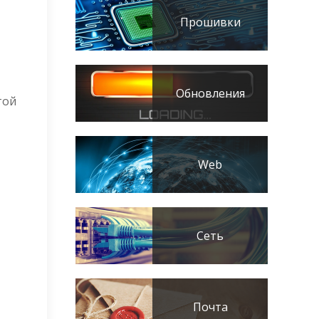
Прошивки
Обновления
той
Web
Сеть
Почта