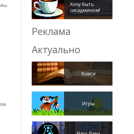
Хочу быть
одии.
сисадмином!
Реклама
Актуально
Книги
Игры
ем.
Наш Дзен