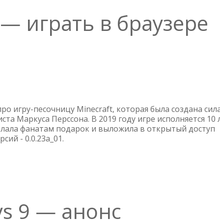
t — играть в браузере
О
10
ЛЕТ
MINECRAFT
ро игру-песочницу Minecraft, которая была создана сил
—
та Маркуса Перссона. В 2019 году игре исполняется 10 л
елала фанатам подарок и выложила в открытый доступ
ИГРАТЬ
сий - 0.0.23a_01.
В
БРАУЗЕРЕ
ys 9 — анонс