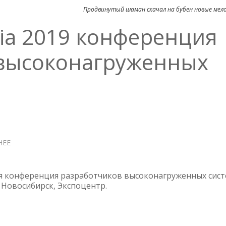
Продвинутый шаман скачал на бубен новые мел
ria 2019 конференция
 высоконагруженных
НЕЕ
О
HIGHLOAD++
SIBERIA
2019
 конференция разработчиков высоконагруженных сист
КОНФЕРЕНЦИЯ
, Новосибирск, Экспоцентр.
РАЗРАБОТЧИКОВ
ВЫСОКОНАГРУЖЕННЫХ
СИСТЕМ