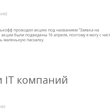
БНЕЕ
О
ЗАЯВКА
НА
ПРОЧНОСТЬ
ькофф проводил акцию под названием "Заявка на
ИЛИ
 акции были подведены 16 апреля, поэтому я могу с чис
ь маленькую пасхалку.
КАК
УСТРОИТЬСЯ
НА
РАБОТУ
В
БАНК
и IT компаний
НЕЕ
О