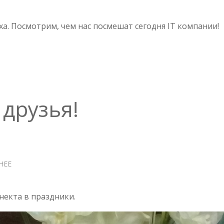
1
АПРЕЛЯ
-
а. Посмотрим, чем нас посмешат сегодня IT компании!
ШУТКИ
IT
КОМПАНИЙ
 друзья!
НЕЕ
О
С
НОВЫМ
ГОДОМ,
некта в праздники.
ДРУЗЬЯ!