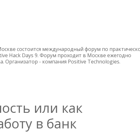
О
POSITIVE
HACK
DAYS
 Москве состоится международный форум по практическ
9
tive Hack Days 9. Форум проходит в Москве ежегодно
а. Организатор - компания Positive Technologies.
—
АНОНС
ость или как
аботу в банк