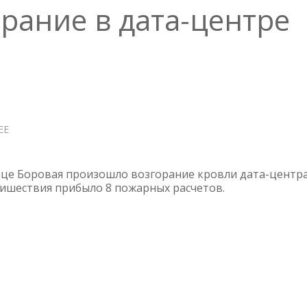
орание в дата-центре
ЕЕ
О
DATALINE
—
ВОЗГОРАНИЕ
лице Боровая произошло возгорание кровли дата-центр
В
оишествия прибыло 8 пожарных расчетов.
ДАТА-
ЦЕНТРЕ
OST