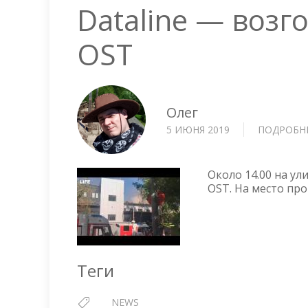
Dataline — возг
OST
Олег
5 ИЮНЯ 2019
ПОДРОБН
Около 14.00 на у
OST. На место пр
Теги
NEWS