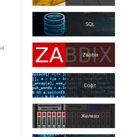
SQL
ой
Zabbix
Софт
Железо