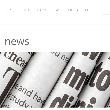
VIRT
SOFT
HARD
FW
TOOLS
ЕЩЁ…
news