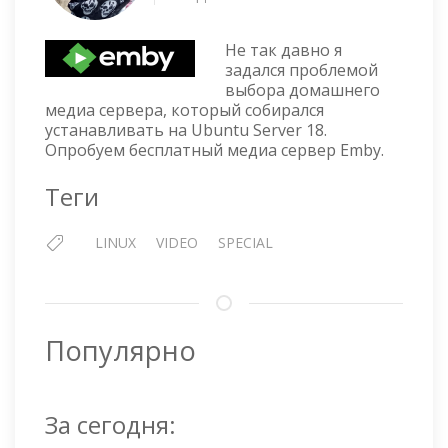
МЕДИА
СЕРВЕР
Не так давно я
EMBY
задался проблемой
НА
выбора домашнего
UBUNTU
медиа сервера, который собирался
18
устанавливать на Ubuntu Server 18.
Опробуем бесплатный медиа сервер Emby.
Теги
LINUX
VIDEO
SPECIAL
Популярно
За сегодня: