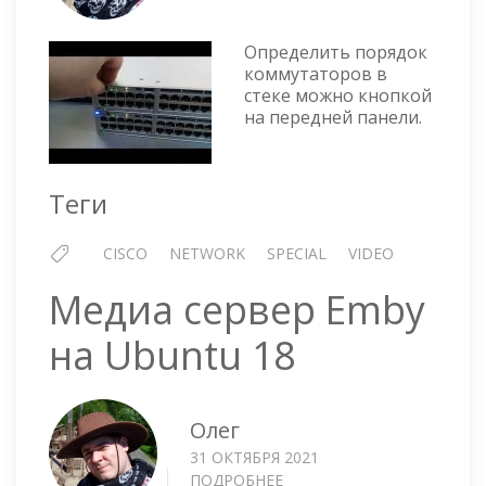
ОПРЕДЕ
ПОРЯДО
КОММУ
Определить порядок
В
коммутаторов в
стеке можно кнопкой
СТЕКЕ
на передней панели.
Теги
CISCO
NETWORK
SPECIAL
VIDEO
Медиа сервер Emby
на Ubuntu 18
Олег
31 ОКТЯБРЯ 2021
ПОДРОБНЕЕ
О