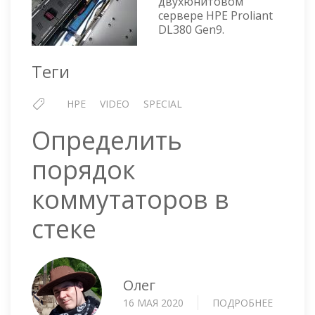
двухюнитовом
PROLIANT
сервере HPE Proliant
DL380
DL380 Gen9.
GEN9
—
Теги
ВИДЕО
HPE
VIDEO
SPECIAL
Определить
порядок
коммутаторов в
стеке
Олег
16 МАЯ 2020
ПОДРОБНЕЕ
О