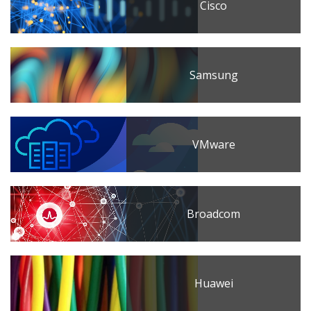
Cisco
Samsung
VMware
Broadcom
Huawei