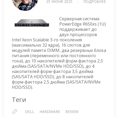
25 ИЮНЯ 2025
ПОДРОБНЕЕ
О
СЕРВЕ
DELL
POWE
Серверная система
R650X
PowerEdge R650xs (1U)
поддерживает до
двух процессоров
Intel Xeon Scalable 3-го поколения
(максимально 32 ядра), 16 слотов для
модулей памяти DIMM, два резервных блока
питания (переменного или постоянного
тока), до 10 накопителей форм-фактора 2,5
дюйма (SAS/SATA/NVMe HDD/SSD), до 4
накопителей форм-фактора 3,5 дюйма
(SAS/SATA HDD/SSD), до 8 накопителей
форм-фактора 2,5 дюйма (SAS/SATA/NVMe
HDD/SSD).
Теги
DELL
HARDWARE
REVIEW