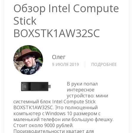
Обзор Intel Compute
Stick
BOXSTK1AW32SC
Олег
9 ИЮЛЯ 2019
ПОДРОБНЕЕ
О
ОБЗОР
INTEL
COMPU
В руки попал
STICK
интересное
устройство: мини
BOXSTK
системный блок Intel Compute Stick
BOXSTK1AW32SC. Это полноценный
компьютер с Windows 10 размером с
маленький телефон или большую флешку.
Стоит около 9000 рублей.
Производительности хватает для