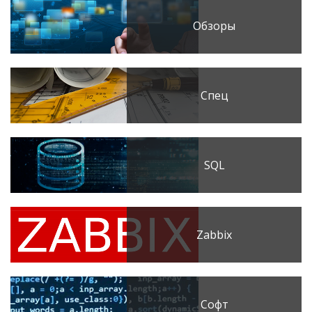
Обзоры
Спец
SQL
Zabbix
Софт