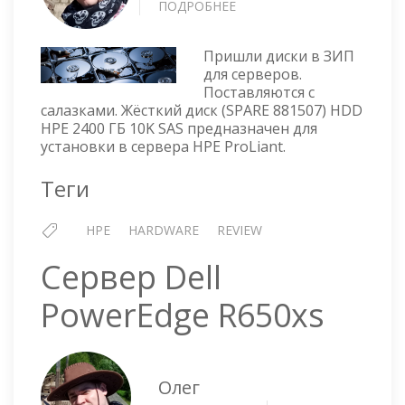
ПОДРОБНЕЕ
О
HDD
HPE
Пришли диски в ЗИП
2.4TB
для серверов.
10K
Поставляются с
SAS
салазками. Жёсткий диск (SPARE 881507) HDD
—
HPE 2400 ГБ 10K SAS предназначен для
EG002400JXLWC
установки в сервера HPE ProLiant.
Теги
HPE
HARDWARE
REVIEW
Сервер Dell
PowerEdge R650xs
Олег