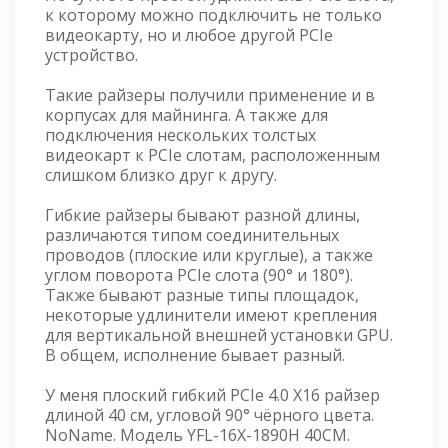
к которому можно подключить не только
видеокарту, но и любое другой PCIe
устройство.
Такие райзеры получили применение и в
корпусах для майнинга. А также для
подключения нескольких толстых
видеокарт к PCIe слотам, расположенным
слишком близко друг к другу.
Гибкие райзеры бывают разной длины,
различаются типом соединительных
проводов (плоские или круглые), а также
углом поворота PCIe слота (90° и 180°).
Также бывают разные типы площадок,
некоторые удлинители имеют крепления
для вертикальной внешней установки GPU.
В общем, исполнение бывает разный.
У меня плоский гибкий PCIe 4.0 X16 райзер
длиной 40 см, угловой 90° чёрного цвета.
NoName. Модель YFL-16X-1890H 40СМ.