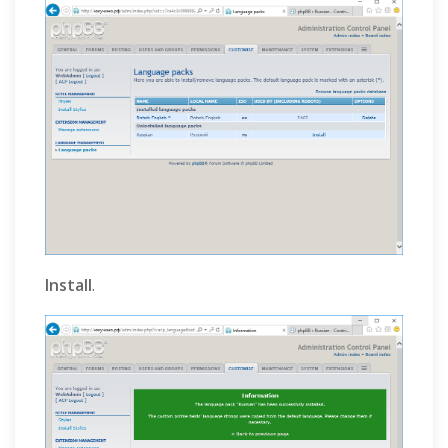
Install
.