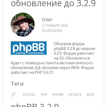
обновление до 3.2.9
Олег
27 ЯНВАРЯ 2020
ПОДРОБНЕЕ
О
PHPBB
3.2.8
Обновим форум
—
phpBB 3.2.8 до версии
ОБНОВЛЕНИЕ
3.2.9. Форум работает
ДО
на IIS. Обновляться
3.2.9
будет с помощью пакета автоматического
обновления. БД обновим через WEB. Форум
работает на PHP 5.6.31.
Теги
SPECIAL
PHP
PHPBB
UPDATE
WEB
phpBB 3.2.9 —