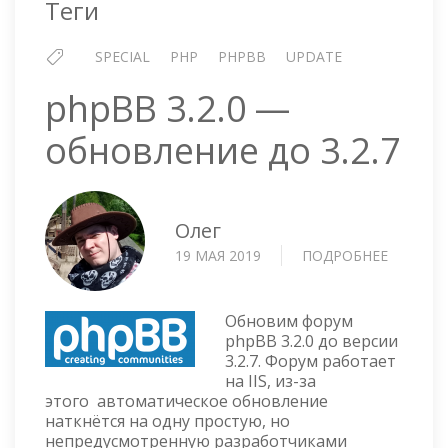
Теги
SPECIAL
PHP
PHPBB
UPDATE
phpBB 3.2.0 —
обновление до 3.2.7
Олег
19 МАЯ 2019
ПОДРОБНЕЕ
О
PHPBB
3.2.0
—
Обновим форум
ОБНОВЛ
phpBB 3.2.0 до версии
3.2.7. Форум работает
ДО
на IIS, из-за
3.2.7
этого автоматическое обновление
наткнётся на одну простую, но
непредусмотренную разработчиками