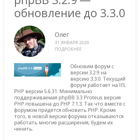
обновление до 3.3.0
Олег
31 ЯНВАРЯ 2020
ПОДРОБНЕЕ
О
PHPBB
3.2.9
Обновим форум с
—
версии 3.2.9 на
ОБНОВЛЕНИЕ
версию 3.3.0. Текущий
ДО
форум работает на IIS.
3.3.0
PHP версии 5.6.31. Минимально
поддерживаемая phpBB 3.3 Proteus версия
PHP повышена до PHP 7.1.3. Так что вместе с
форумом придётся обновить PHP. Кроме
того, в новой версии форума отказываются
работать многие расширения, будем их
чинить.