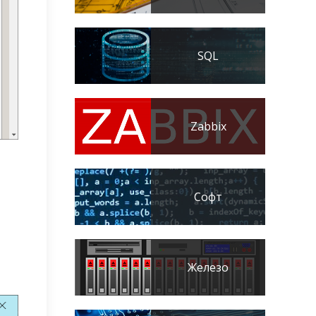
SQL
Zabbix
Софт
Железо