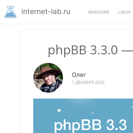
Перейти
Основная
к
internet-lab.ru
WINDOWS
LINUX
основному
навигация
содержанию
phpBB 3.3.0 —
Олег
1 ДЕКАБРЯ 2022