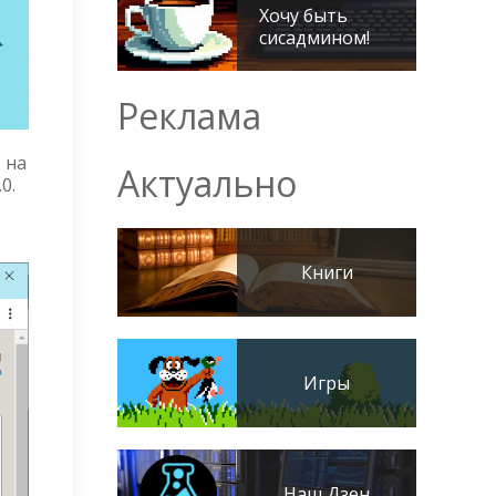
Хочу быть
сисадмином!
Реклама
 на
Актуально
0.
Книги
Игры
Наш Дзен