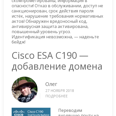
скомпрометированы, информация в
опасности! Отказ в обслуживании, доступ не
санкционирован, срок действия пароля
истёк, нарушение требования нормативных
актов! Обнаружен вредоносный код,
антивирусная защита активирована,
повышенный уровень угроз.
Идентификация невозможна, — наденьте
бейдж!
Cisco ESA C190 —
добавление домена
Олег
27 НОЯБРЯ 2018
ПОДРОБНЕЕ
О
CISCO
ESA
Переводим
C190
входящую почту на