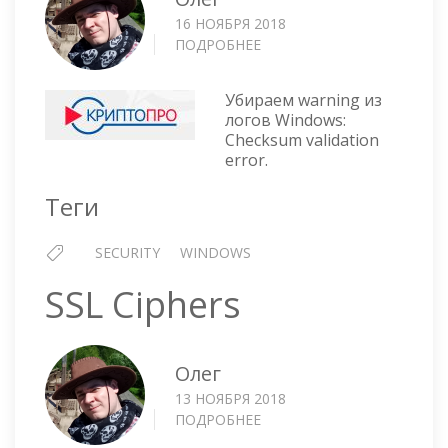
16 НОЯБРЯ 2018
ПОДРОБНЕЕ
О
CRYPTOPRO
—
Убираем warning из
WARNING
логов Windows:
EVENT
Checksum validation
ID
error.
292:
CHECKSUM
Теги
VALIDATION
ERROR
SECURITY
WINDOWS
SSL Ciphers
Олег
13 НОЯБРЯ 2018
ПОДРОБНЕЕ
О
SSL