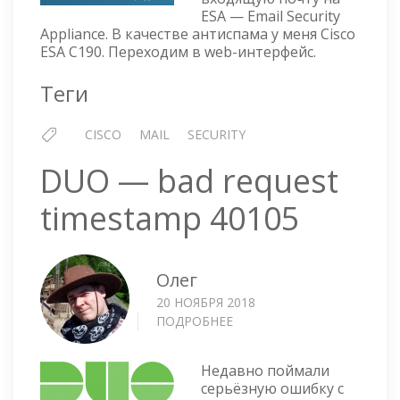
—
ESA — Email Security
ДОБАВЛЕНИЕ
Appliance. В качестве антиспама у меня Cisco
ДОМЕНА
ESA C190. Переходим в web-интерфейс.
Теги
CISCO
MAIL
SECURITY
DUO — bad request
timestamp 40105
Олег
20 НОЯБРЯ 2018
ПОДРОБНЕЕ
О
DUO
—
Недавно поймали
BAD
серьёзную ошибку с
REQUEST