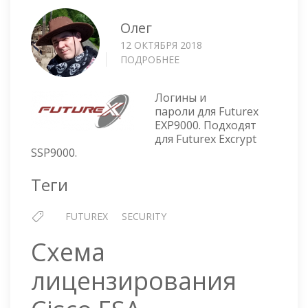
Олег
12 ОКТЯБРЯ 2018
ПОДРОБНЕЕ
О
FUTUREX
EXP9000
Логины и
—
пароли для Futurex
ПАРОЛЬ
EXP9000. Подходят
ПО
для Futurex Excrypt
УМОЛЧАНИЮ
SSP9000.
Теги
FUTUREX
SECURITY
Схема
лицензирования