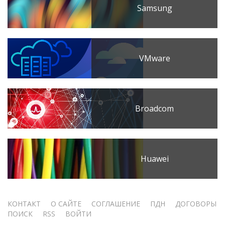
Samsung
VMware
Broadcom
Huawei
Меню
КОНТАКТ
О САЙТЕ
СОГЛАШЕНИЕ
ПДН
ДОГОВОРЫ
ПОИСК
RSS
ВОЙТИ