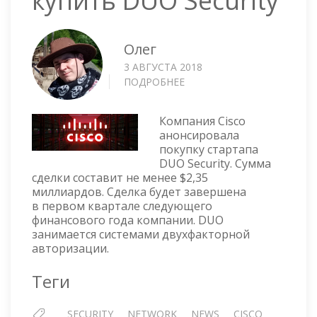
Олег
3 АВГУСТА 2018
ПОДРОБНЕЕ
О
CISCO
СОБИРАЕТСЯ
Компания Cisco
КУПИТЬ
анонсировала
DUO
покупку стартапа
SECURITY
DUO Security. Сумма
сделки составит не менее $2,35
миллиардов. Сделка будет завершена
в первом квартале следующего
финансового года компании. DUO
занимается системами двухфакторной
авторизации.
Теги
SECURITY
NETWORK
NEWS
CISCO