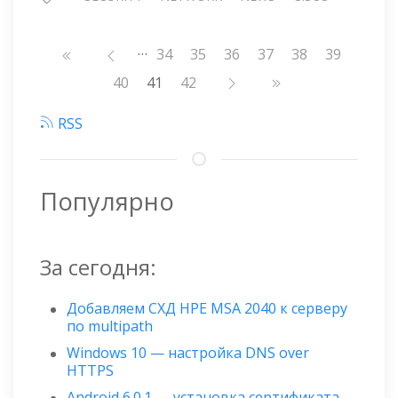
…
Нумерация
Страница
34
Страница
35
Страница
36
Страница
37
Страница
38
Страница
39
страниц
Страница
40
41
Страница
42
RSS
Популярно
За сегодня:
Добавляем СХД HPE MSA 2040 к серверу
по multipath
Windows 10 — настройка DNS over
HTTPS
Android 6.0.1 — установка сертификата