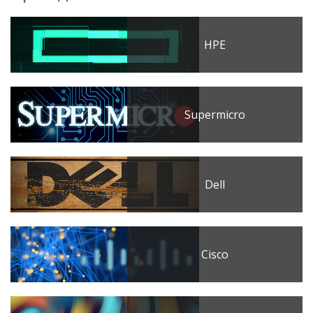
HPE
Supermicro
Dell
Cisco