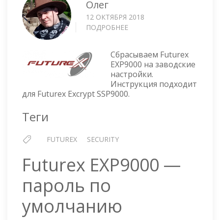
Олег
12 ОКТЯБРЯ 2018
ПОДРОБНЕЕ
О
FUTUREX
EXP9000
Сбрасываем Futurex
—
EXP9000 на заводские
СБРОС
настройки.
НА
Инструкция подходит
ЗАВОДСКИЕ
для Futurex Excrypt SSP9000.
НАСТРОЙКИ
Теги
FUTUREX
SECURITY
Futurex EXP9000 —
пароль по
умолчанию