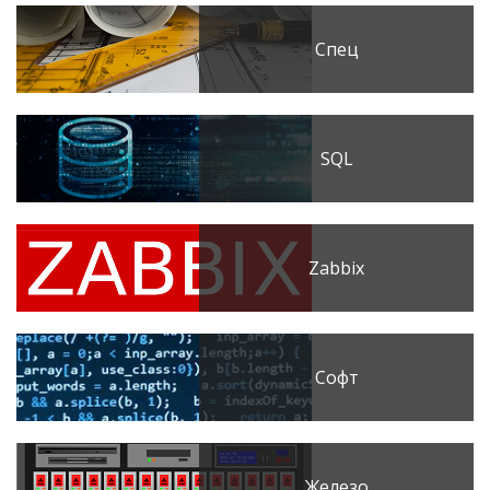
Спец
SQL
Zabbix
Софт
Железо