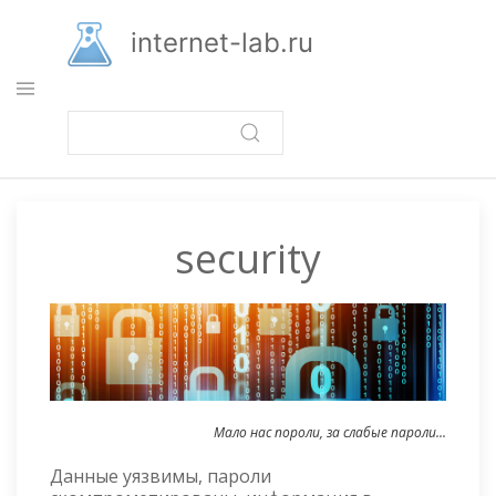
Перейти
к
internet-lab.ru
основному
содержанию
security
Мало нас пороли, за слабые пароли...
Данные уязвимы, пароли