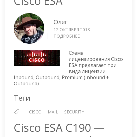
Cisco ESA
Олег
12 ОКТЯБРЯ 2018
ПОДРОБНЕЕ
О
СХЕМА
ЛИЦЕНЗИРОВАНИЯ
Схема
CISCO
лицензирования Cisco
ESA
ESA предлагает три
вида лицензии:
Inbound, Outbound, Premium (Inbound +
Outbound).
Теги
CISCO
MAIL
SECURITY
Cisco ESA C190 —