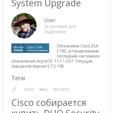
System Upgrade
Олег
24 СЕНТЯБРЯ 2018
ПОДРОБНЕЕ
О
CISCO
ESA
Обновляем Cisco ESA
C190
C190, устанавливаем
—
последнее системное
SYSTEM
обновление AcyncOS: 11.1.1-037. Текущая
UPGRADE
заводская версия 9.7.2-145.
Теги
CISCO
MAIL
SECURITY
Cisco собирается
купить DUO Security