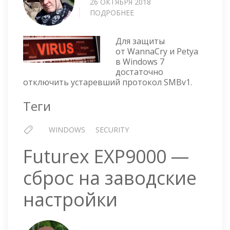
26 ОКТЯБРЯ 2018
ПОДРОБНЕЕ
О
ОТКЛЮЧАЕМ
SMBV1,
Для защиты
БОРЕМСЯ
от WannaCry и Petya
С
в Windows 7
WANNACRY
достаточно
И
отключить устаревший протокол SMBv1.
PETYA
НА
Теги
WINDOWS
7
WINDOWS
SECURITY
Futurex EXP9000 —
сброс на заводские
настройки