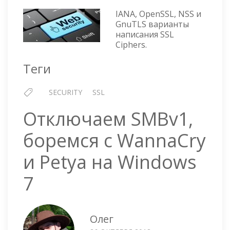
CIPHERS
IANA, OpenSSL, NSS и
GnuTLS варианты
написания SSL
Ciphers.
Теги
SECURITY
SSL
Отключаем SMBv1,
боремся с WannaCry
и Petya на Windows
7
Олег