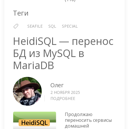
CONNECT
TO
Теги
MYSQL
SEAFILE
SQL
SPECIAL
HeidiSQL — перенос
БД из MySQL в
MariaDB
Олег
2 НОЯБРЯ 2025
ПОДРОБНЕЕ
О
HEIDISQL
—
Продолжаю
ПЕРЕНОС
переносить сервисы
БД
домашней
ИЗ