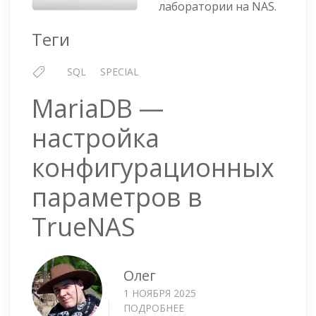
лаборатории на NAS.
MYSQL
В
Теги
MARIADB
SQL
SPECIAL
MariaDB —
настройка
конфигурационных
параметров в
TrueNAS
Олег
1 НОЯБРЯ 2025
ПОДРОБНЕЕ
О