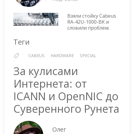
В
СТОЙКУ
Взяли стойку Cabeus
CABEUS
RA-42U-1000-BK и
НЕ
словили проблем.
СТАВЯТСЯ
СЕРВЕРЫ
Теги
CABEUS
HARDWARE
SPECIAL
За кулисами
Интернета: от
ICANN и OpenNIC до
Суверенного Рунета
Олег