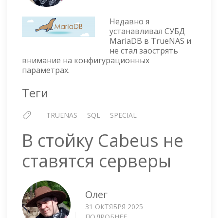
MARIADB
—
Недавно я
НАСТРОЙКА
устанавливал СУБД
КОНФИГУРАЦИОННЫХ
MariaDB в TrueNAS и
ПАРАМЕТРОВ
не стал заострять
В
внимание на конфигурационных
TRUENAS
параметрах.
Теги
TRUENAS
SQL
SPECIAL
В стойку Cabeus не
ставятся серверы
Олег
31 ОКТЯБРЯ 2025
ПОДРОБНЕЕ
О