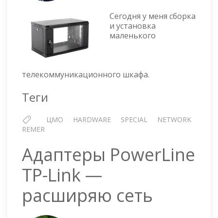
ТЕЛЕКОММУНИКАЦИОНН
Сегодня у меня сборка
ШКАФ
и установка
маленького
телекоммуникационного шкафа.
Теги
ЦМО
HARDWARE
SPECIAL
NETWORK
REMER
Адаптеры PowerLine
TP-Link —
расширяю сеть