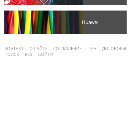
Huawei
Меню
КОНТАКТ
О САЙТЕ
СОГЛАШЕНИЕ
ПДН
ДОГОВОРЫ
ПОИСК
RSS
ВОЙТИ
учётной
записи
пользователя