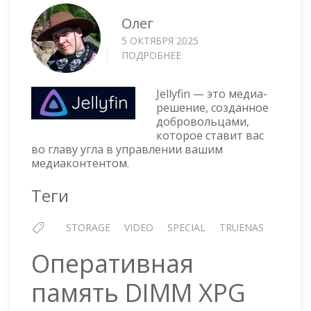
Олег
5 ОКТЯБРЯ 2025
ПОДРОБНЕЕ
О
МЕДИА
СЕРВЕР
Jellyfin — это медиа-
JELLYFIN
решение, созданное
НА
добровольцами,
TRUENAS
которое ставит вас
во главу угла в управлении вашим
медиаконтентом.
Теги
STORAGE
VIDEO
SPECIAL
TRUENAS
Оперативная
память DIMM XPG