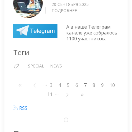
20 СЕНТЯБРЯ 2025
ПОДРОБНЕЕ
О
1100+
В
А в наше Телеграм
ТЕЛЕГЕ
канале уже собралось
1100 участников.
Теги
SPECIAL
NEWS
…
Нумерация
Страница
3
Страница
4
Страница
5
Страница
6
7
Страница
8
Страница
9
Страниц
10
страниц
…
Страница
11
RSS