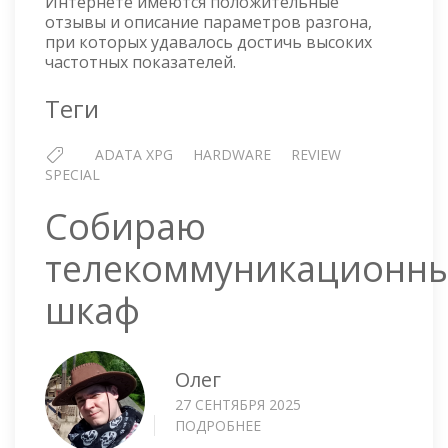
Интернете имеются положительные
отзывы и описание параметров разгона,
при которых удавалось достичь высоких
частотных показателей.
Теги
ADATA XPG
HARDWARE
REVIEW
SPECIAL
Собираю
телекоммуникационн
шкаф
Олег
27 СЕНТЯБРЯ 2025
ПОДРОБНЕЕ
О
СОБИРАЮ