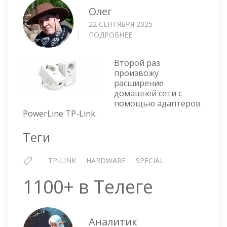
Олег
22 СЕНТЯБРЯ 2025
ПОДРОБНЕЕ
О
АДАПТЕРЫ
POWERLINE
Второй раз
TP-
произвожу
LINK
расширение
—
домашней сети с
РАСШИРЯЮ
помощью адаптеров
СЕТЬ
PowerLine TP-Link.
Теги
TP-LINK
HARDWARE
SPECIAL
1100+ в Телеге
Аналитик