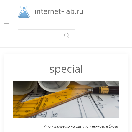
Перейти
к
internet-lab.ru
основному
содержанию
special
Что у трезвого на уме, то у пьяного в блоге.