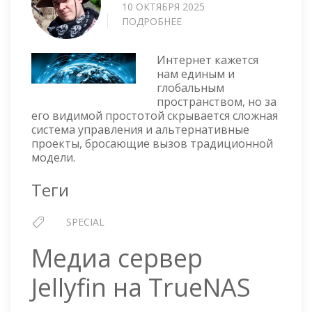
10 ОКТЯБРЯ 2025
ПОДРОБНЕЕ
О
ЗА
КУЛИСАМИ
Интернет кажется
ИНТЕРНЕТА:
нам единым и
ОТ
глобальным
ICANN
пространством, но за
И
его видимой простотой скрывается сложная
OPENNIC
система управления и альтернативные
ДО
проекты, бросающие вызов традиционной
СУВЕРЕННОГО
модели.
РУНЕТА
Теги
SPECIAL
Медиа сервер
Jellyfin на TrueNAS