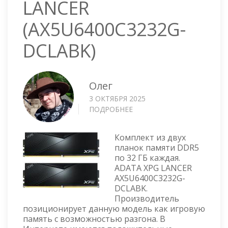
LANCER
(AX5U6400C3232G-
DCLABK)
Олег
3 ОКТЯБРЯ 2025
ПОДРОБНЕЕ
О
ОПЕРАТИВНАЯ
ПАМЯТЬ
Комплект из двух
DIMM
планок памяти DDR5
XPG
по 32 ГБ каждая.
LANCER
ADATA XPG LANCER
(AX5U6400C3232G-
AX5U6400C3232G-
DCLABK)
DCLABK.
Производитель
позиционирует данную модель как игровую
память с возможностью разгона. В