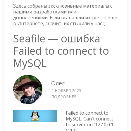
Здесь собраны эксклюзивные материалы с
нашими разработками или
дополнениями. Если вы нашли их где-то ещё
в Интернете, значит, их стырили у нас :)
Seafile — ошибка
Failed to connect to
MySQL
Олег
2 НОЯБРЯ 2025
ПОДРОБНЕЕ
О
SEAFILE
—
Failed to connect to
ОШИБКА
MySQL: Can't connect
FAILED
to server on '127.0.0.1'
TO
(110)