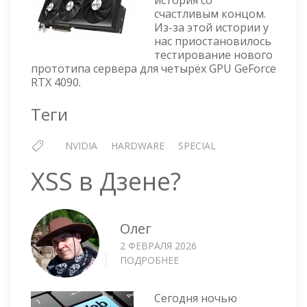
GPU
счастливым концом.
GEFORCE
Из-за этой истории у
RTX
нас приостановилось
4090
тестирование нового
—
прототипа сервера для четырёх GPU GeForce
ДИАГНОСТИКА
RTX 4090.
И
РЕШЕНИЕ
Теги
ПРОБЛЕМ
NVIDIA
HARDWARE
SPECIAL
XSS в Дзене?
Олег
2 ФЕВРАЛЯ 2026
ПОДРОБНЕЕ
О
XSS
В
Сегодня ночью
ДЗЕНЕ?