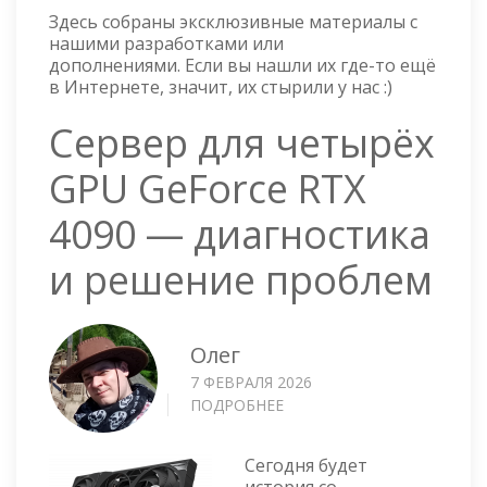
Здесь собраны эксклюзивные материалы с
нашими разработками или
дополнениями. Если вы нашли их где-то ещё
в Интернете, значит, их стырили у нас :)
Сервер для четырёх
GPU GeForce RTX
4090 — диагностика
и решение проблем
Олег
7 ФЕВРАЛЯ 2026
ПОДРОБНЕЕ
О
СЕРВЕР
ДЛЯ
Сегодня будет
ЧЕТЫРЁХ
история со