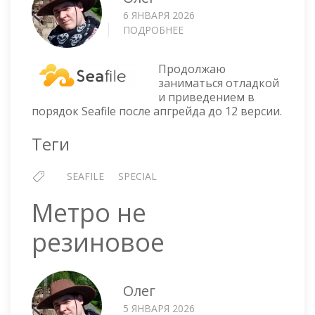
6 ЯНВАРЯ 2026
ПОДРОБНЕЕ
О
SEAFILE
12
Продолжаю
—
заниматься отладкой
НЕ
и приведением в
РАБОТАЕТ
порядок Seafile после апгрейда до 12 версии.
СТАТИСТИКА
И
Теги
ОШИБКА
FAILED
SEAFILE
SPECIAL
TO
GET
Метро не
TOTAL
STORAGE
резиновое
OCCUPATION:
REPOSIZE
Олег
5 ЯНВАРЯ 2026