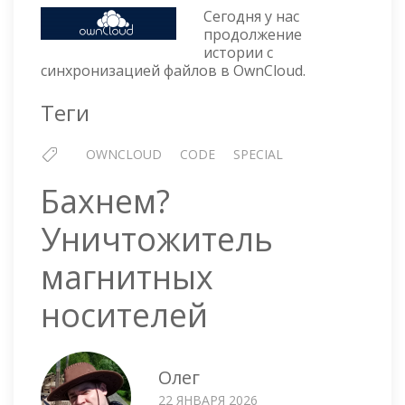
—
Сегодня у нас
ДОЛГАЯ
продолжение
СИНХРОНИЗАЦИЯ
истории с
ФАЙЛОВ
синхронизацией файлов в OwnCloud.
Теги
OWNCLOUD
CODE
SPECIAL
Бахнем?
Уничтожитель
магнитных
носителей
Олег
22 ЯНВАРЯ 2026