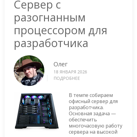
Сервер с
разогнанным
процессором для
разработчика
Олег
18 ЯНВАРЯ 2026
ПОДРОБНЕЕ
О
СЕРВЕР
С
В темпе собираем
РАЗОГНАННЫМ
офисный сервер для
ПРОЦЕССОРОМ
разработчика.
ДЛЯ
Основная задача —
РАЗРАБОТЧИКА
обеспечить
многочасовую работу
сервера на высокой