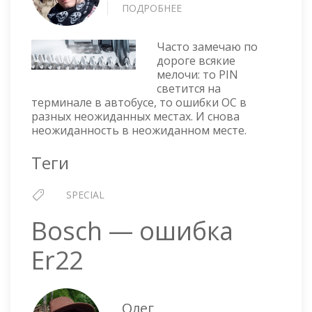
ПОДРОБНЕЕ
О
МЕТРО
НЕ
Часто замечаю по
РЕЗИНОВОЕ
дороге всякие
мелочи: то PIN
светится на
терминале в автобусе, то ошибки ОС в
разных неожиданных местах. И снова
неожиданность в неожиданном месте.
Теги
SPECIAL
Bosch — ошибка
Er22
Олег