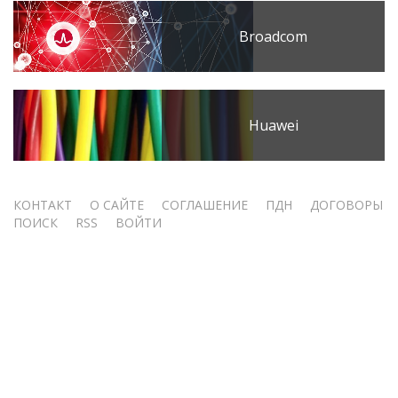
Broadcom
Huawei
Меню
КОНТАКТ
О САЙТЕ
СОГЛАШЕНИЕ
ПДН
ДОГОВОРЫ
ПОИСК
RSS
ВОЙТИ
учётной
записи
пользователя