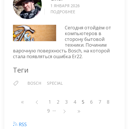
1 ЯНВАРЯ 2026
ПОДРОБНЕЕ
О
BOSCH
—
Сегодня отойдём от
ОШИБКА
компьютеров в
ER22
сторону бытовой
техники. Починим
варочную поверхность Bosch, на которой
стала появляться ошибка Er22.
Теги
BOSCH
SPECIAL
Нумерация
Страница
1
Страница
2
Страница
3
Страница
4
5
Страница
6
Страница
7
Страниц
8
страниц
…
Страница
9
RSS