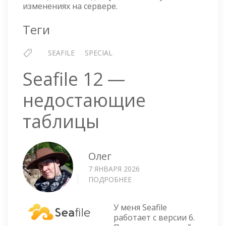
изменениях на сервере.
Теги
SEAFILE
SPECIAL
Seafile 12 —
недостающие
таблицы
Олег
7 ЯНВАРЯ 2026
ПОДРОБНЕЕ
О
SEAFILE
12
У меня Seafile
—
работает с версии 6.
НЕДОСТАЮЩИЕ