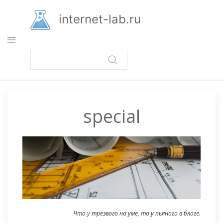
Перейти
к
internet-lab.ru
основному
содержанию
special
Что у трезвого на уме, то у пьяного в блоге.