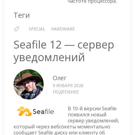
частоте процессора.
Теги
SPECIAL
HARDWARE
Seafile 12 — сервер
уведомлений
Олег
9 ЯНВАРЯ 2026
ПОДРОБНЕЕ
О
SEAFILE
12
В 10-й версии Seafile
—
появился новый
СЕРВЕР
сервер уведомлений,
УВЕДОМЛЕНИЙ
который через вебсокеты моментально
сообщает Seafile диску или клиенту об