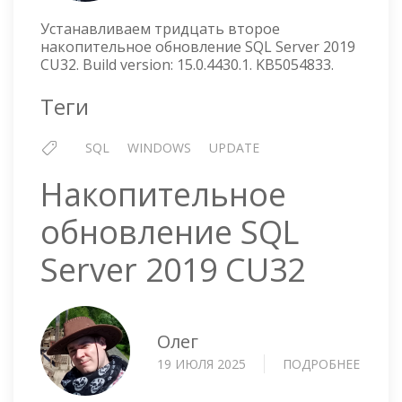
SQL
SERVE
Устанавливаем тридцать второе
2019
накопительное обновление SQL Server 2019
CU32. Build version: 15.0.4430.1. KB5054833.
CU32
Теги
SQL
WINDOWS
UPDATE
Накопительное
обновление SQL
Server 2019 CU32
Олег
19 ИЮЛЯ 2025
ПОДРОБНЕЕ
О
НАКО
ОБНО