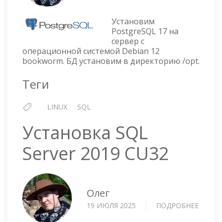
POSTG
17
Установим
НА
PostgreSQL 17 на
сервер с
DEBIA
операционной системой Debian 12
12
bookworm. БД установим в директорию /opt.
Теги
LINUX
SQL
Установка SQL
Server 2019 CU32
Олег
19 ИЮЛЯ 2025
ПОДРОБНЕЕ
О
УСТА