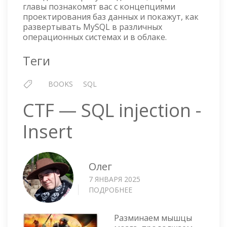
главы познакомят вас с концепциями
проектирования баз данных и покажут, как
развертывать MySQL в различных
операционных системах и в облаке.
Теги
BOOKS
SQL
CTF — SQL injection -
Insert
Олег
7 ЯНВАРЯ 2025
ПОДРОБНЕЕ
О
CTF
—
Разминаем мышцы
SQL