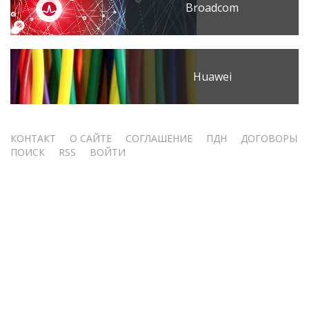
Broadcom
Huawei
Меню
КОНТАКТ
О САЙТЕ
СОГЛАШЕНИЕ
ПДН
ДОГОВОРЫ
ПОИСК
RSS
ВОЙТИ
учётной
записи
пользователя