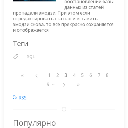
восстановлении базы
ПРОПАД
данных из статей
ЭМОДЗИ
пропадали эмодзи. При этом если
отредактировать статью и вставить
эмодзи снова, то всё прекрасно сохраняется
и отображается.
Теги
SQL
Нумерация
Страница
1
Страница
2
3
Страница
4
Страница
5
Страница
6
Страница
7
Страниц
8
страниц
…
Страница
9
RSS
Популярно