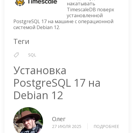
POSTG
накатывать
TimescaleDB поверх
17
установленной
В
PostgreSQL 17 на машине с операционной
DEBIA
системой Debian 12.
12
Теги
SQL
Установка
PostgreSQL 17 на
Debian 12
Олег
27 ИЮЛЯ 2025
ПОДРОБНЕЕ
О
УСТА