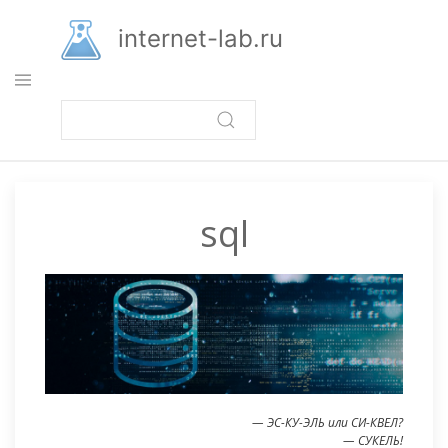
Перейти
к
internet-lab.ru
основному
содержанию
sql
— ЭС-КУ-ЭЛЬ или СИ-КВЕЛ?
— СУКЕЛЬ!