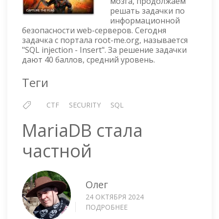
мозга, продолжаем
INJECTION
решать задачки по
-
информационной
INSERT
безопасности web-серверов. Сегодня
задачка с портала root-me.org, называется
"SQL injection - Insert". За решение задачки
дают 40 баллов, средний уровень.
Теги
CTF
SECURITY
SQL
MariaDB стала
частной
Олег
24 ОКТЯБРЯ 2024
ПОДРОБНЕЕ
О
MARIADB