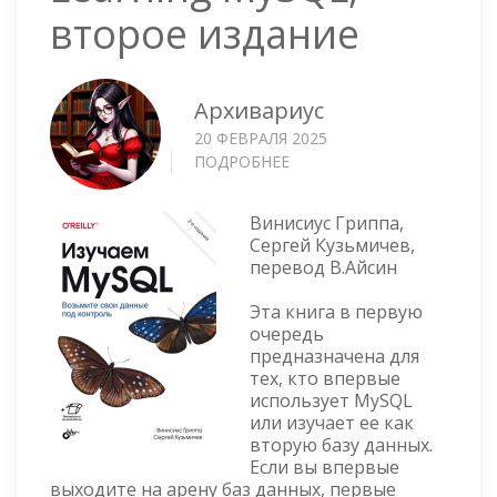
второе издание
Архивариус
20 ФЕВРАЛЯ 2025
ПОДРОБНЕЕ
О
LEARNING
MYSQL,
Винисиус Гриппа,
ВТОРОЕ
Сергей Кузьмичев,
ИЗДАНИЕ
перевод В.Айсин
Эта книга в первую
очередь
предназначена для
тех, кто впервые
использует MySQL
или изучает ее как
вторую базу данных.
Если вы впервые
выходите на арену баз данных, первые