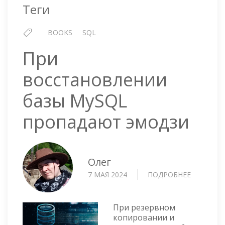
Теги
BOOKS
SQL
При
восстановлении
базы MySQL
пропадают эмодзи
Олег
7 МАЯ 2024
ПОДРОБНЕЕ
О
ПРИ
ВОССТА
БАЗЫ
При резервном
MYSQL
копировании и