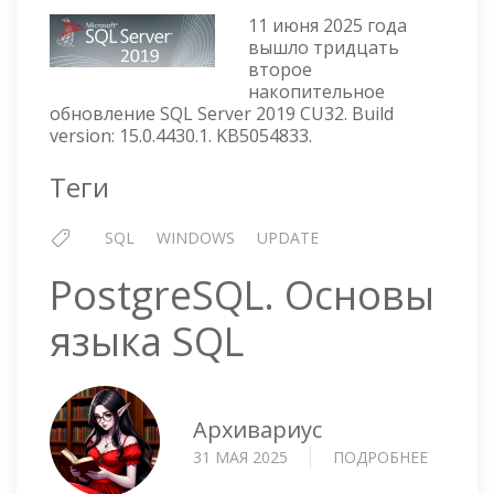
SQL
11 июня 2025 года
SERVE
вышло тридцать
второе
2019
накопительное
CU32
обновление SQL Server 2019 CU32. Build
version: 15.0.4430.1. KB5054833.
Теги
SQL
WINDOWS
UPDATE
PostgreSQL. Основы
языка SQL
Архивариус
31 МАЯ 2025
ПОДРОБНЕЕ
О
POSTGRE