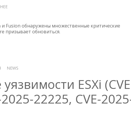
НЕЕ
О
МНОЖЕСТВЕННЫЕ
КРИТИЧЕСКИЕ
УЯЗВИМОСТИ
on и Fusion обнаружены множественные критические
ESXI,
re призывает обновиться.
WORKSTATION
И
FUSION
Я
NEWS
уязвимости ESXi (CVE
-2025-22225, CVE-2025