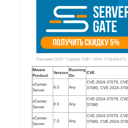
Реклама ООО "Сервер Гейт" ИНН 7728456472
Mware
Running
Version
CVE
Product
On
CVE-2024-37079, CVE
vCenter
8.0
Any
37080, CVE-2024-370
Server
CVE-2024-37079, CVE
vCenter
8.0
Any
37080
Server
CVE-2024-37079, CVE
vCenter
7.0
Any
37080, CVE-2024-370
Server