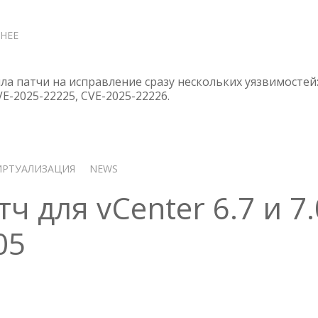
НЕЕ
О
МНОЖЕСТВЕННЫЕ
УЯЗВИМОСТИ
ESXI
ла патчи на исправление сразу нескольких уязвимостей
(CVE-
VE-2025-22225, CVE-2025-22226.
2025-
22224,
CVE-
2025-
ИРТУАЛИЗАЦИЯ
NEWS
22225,
CVE-
ч для vCenter 6.7 и 7.
2025-
22226)
05