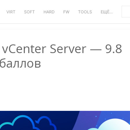
VIRT
SOFT
HARD
FW
TOOLS
ЕЩЁ…
vCenter Server — 9.8
баллов