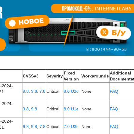
Fixed
Additional
CVSSv3
Severity
Workarounds
Version
Documentat
-2024-
9.8
,
9.8
,
7.8
Critical
8.0 U2d
None
FAQ
81
-2024-
9.8
,
9.8
Critical
8.0 U1e
None
FAQ
-2024-
9.8
,
9.8
,
7.8
Critical
7.0 U3r
None
FAQ
81