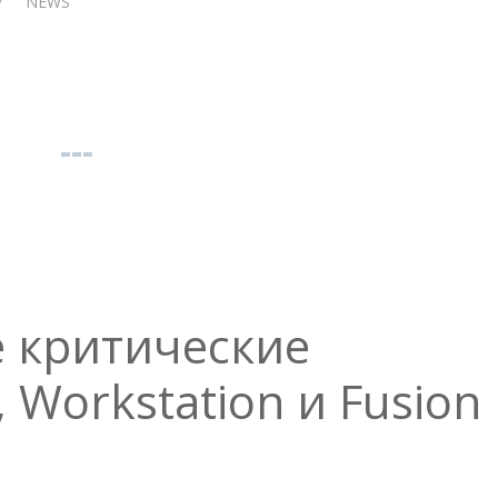
Y
NEWS
 критические
 Workstation и Fusion