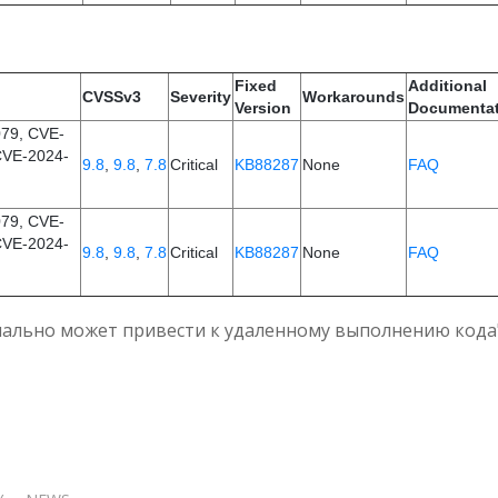
Fixed
Additional
CVSSv3
Severity
Workarounds
Version
Documentat
79, CVE-
CVE-2024-
9.8
,
9.8
,
7.8
Critical
KB88287
None
FAQ
79, CVE-
CVE-2024-
9.8
,
9.8
,
7.8
Critical
KB88287
None
FAQ
иально может привести к удаленному выполнению кода"