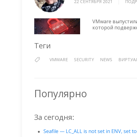
22 СЕНТЯБРЯ 2021
ПОДР
VMware выпустили
которой подвержен
Теги
VMWARE
SECURITY
NEWS
ВИРТУА
Популярно
За сегодня:
Seafile — LC_ALL is not set in ENV, set 