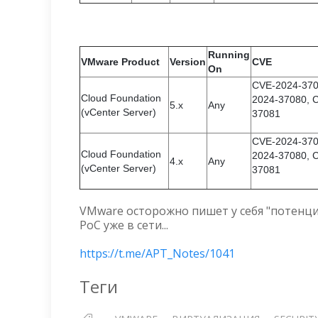
Running
VMware Product
Version
CVE
On
CVE-2024-370
Cloud Foundation
2024-37080, 
5.x
Any
(vCenter Server)
37081
CVE-2024-370
Cloud Foundation
2024-37080, 
4.x
Any
(vCenter Server)
37081
VMware осторожно пишет у себя "потенц
PoC уже в сети...
https://t.me/APT_Notes/1041
Теги