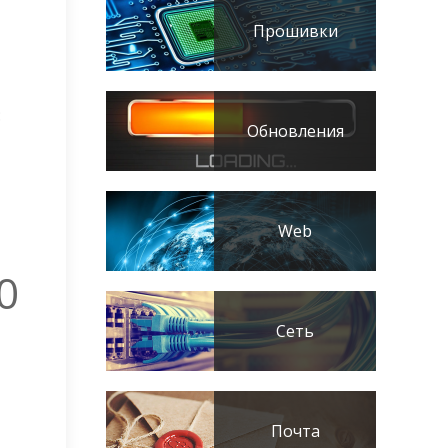
Прошивки
:
Обновления
Web
0
Сеть
Почта