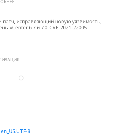
ОБНЕЕ
О
КРИТИЧЕСКИЙ
ПАТЧ
ДЛЯ
 патч, исправляющий новую уязвимость,
VCENTER
ы vCenter 6.7 и 7.0. CVE-2021-22005
6.7
И
7.0
—
CVE-
ЛИЗАЦИЯ
2021-
22005
to en_US.UTF-8