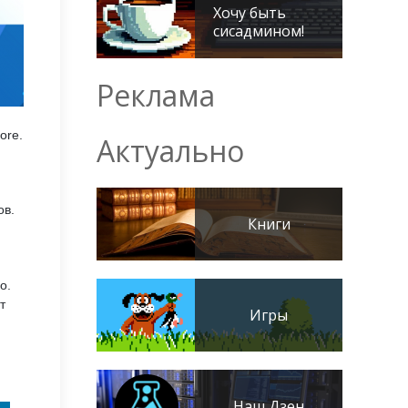
Хочу быть
сисадмином!
Реклама
ore.
Актуально
ов.
Книги
o.
т
Игры
Наш Дзен