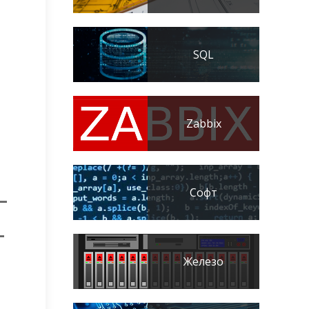
SQL
Zabbix
-
Софт
-
Железо