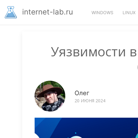
Перейти
Основная
к
internet-lab.ru
WINDOWS
LINUX
основному
навигация
содержанию
Уязвимости в 
Олег
20 ИЮНЯ 2024