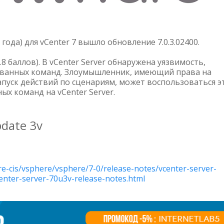
 года) для vCenter 7 вышло обновление 7.0.3.02400.
.8 баллов). В vCenter Server обнаружена уязвимость,
ованных команд. Злоумышленник, имеющий права на
пуск действий по сценариям, может воспользоваться э
х команд на vCenter Server.
pdate 3v
e-cis/vsphere/vsphere/7-0/release-notes/vcenter-server-
enter-server-70u3v-release-notes.html