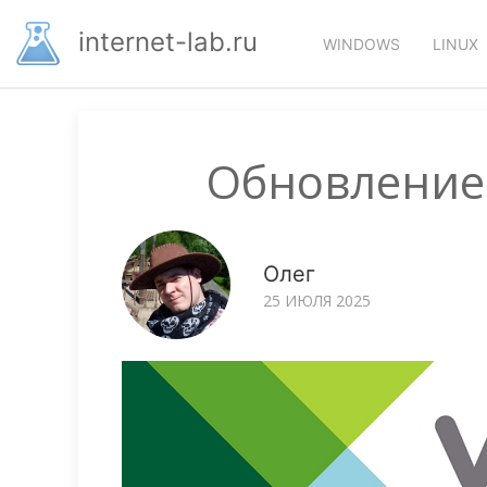
Перейти
Основная
к
internet-lab.ru
WINDOWS
LINUX
основному
навигация
содержанию
Обновление 
Олег
25 ИЮЛЯ 2025