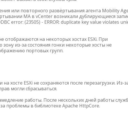
ения или повторного развёртывания агента Mobility Ag
ёртывании MA в vCenter возникали дублирующиеся запи
C error: (23505) - ERROR: duplicate key value violates un
е отображаются на некоторых хостах ESXi. При
 зону из-за состояния гонки некоторые хосты не
тображению портовых групп.
 на хосте ESXi не сохраняются после перезагрузки. Из-з
рав могли сбрасываться.
 замедление работы. После нескольких дней работы служ
-за проблемы в библиотеке Apache HttpCore.