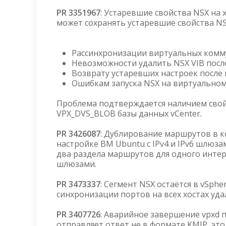
PR 3351967
: Устаревшие свойства NSX на 
может сохранять устаревшие свойства NSX
Рассинхронизации виртуальных ком
Невозможности удалить NSX VIB после
Возврату устаревших настроек после 
Ошибкам запуска NSX на виртуально
Проблема подтверждается наличием свойст
VPX_DVS_BLOB базы данных vCenter.
PR 3426087
: Дублирование маршрутов в к
настройке ВМ Ubuntu с IPv4 и IPv6 шлюзам
два раздела маршрутов для одного интер
шлюзами.
PR 3473337
: Сегмент NSX остаётся в vSphe
синхронизации портов на всех хостах уд
PR 3407726
: Аварийное завершение vpxd 
отправляет ответ не в формате KMIP, это