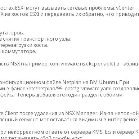
хостах ESXi могут вызывать сетевые проблемы. vCenter
 из хостов ESXi и передавать их обратно, что приводит
мутаторов.
 снятия транспортного узла.
перезагрузки хоста.
м коммутаторе.
в NSX (например, com.vmware.nsx.kcp.enable) в таблиц
онфигурационном файле Netplan на ВМ Ubuntu. При
и в файле /etc/netplan/99-netcfg-vmware.yaml создавали
фейса. Теперь добавляется один раздел с обоими
re Client после удаления из NSX Manager. Из-за неполной
алённый сегмент мог оставаться видимым в интерфейсе.
при некорректном ответе от сервера KMS. Если сервер 
 может вызвать сбой службы vpxd.