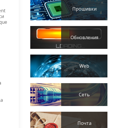
Прошивки
ent
си
ique
Обновления
Web
а
Сеть
ба
Почта