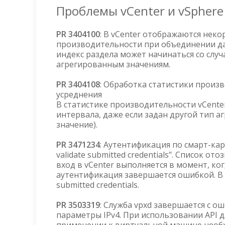
Проблемы vCenter и vSphere
PR 3404100
: В vCenter отображаются нек
производительности при объединении дан
индекс раздела может начинаться со случа
агрегированным значениям.
PR 3404108
: Обработка статистики произ
усреднения
В статистике производительности vCente
интервала, даже если задан другой тип 
значение).
PR 3471234
: Аутентификация по смарт-кар
validate submitted credentials". Список о
вход в vCenter выполняется в момент, ког
аутентификация завершается ошибкой. В vS
submitted credentials.
PR 3503319
: Служба vpxd завершается с о
параметры IPv4. При использовании API д