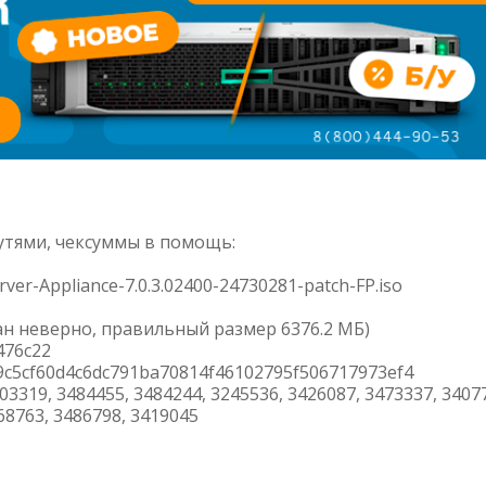
утями, чексуммы в помощь:
ver-Appliance-7.0.3.02400-24730281-patch-FP.iso
зан неверно, правильный размер 6376.2 МБ)
476c22
9c5cf60d4c6dc791ba70814f46102795f506717973ef4
503319, 3484455, 3484244, 3245536, 3426087, 3473337, 3407
68763, 3486798, 3419045