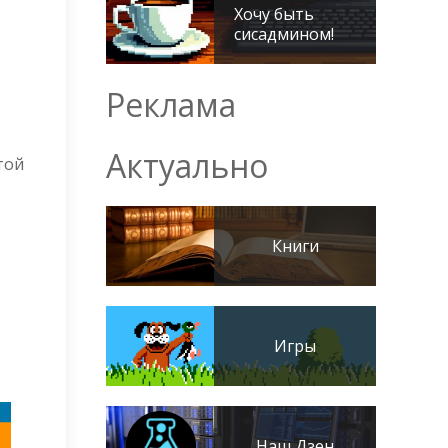
Хочу быть
сисадмином!
Реклама
Актуально
той
Книги
Игры
Наш Дзен