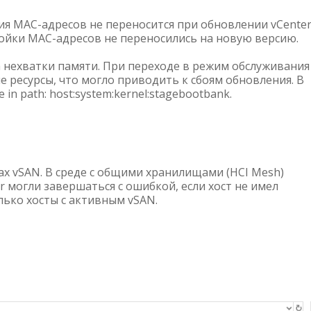
ия MAC-адресов не переносится при обновлении vCent
ройки MAC-адресов не переносились на новую версию.
а нехватки памяти. При переходе в режим обслуживания
 ресурсы, что могло приводить к сбоям обновления. В
 in path: host:system:kernel:stagebootbank.
ах vSAN. В среде с общими хранилищами (HCI Mesh)
r могли завершаться с ошибкой, если хост не имел
лько хосты с активным vSAN.