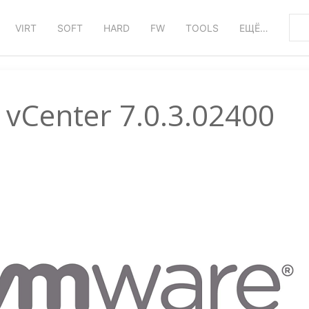
VIRT
SOFT
HARD
FW
TOOLS
ЕЩЁ…
vCenter 7.0.3.02400