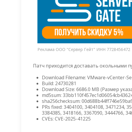
Реклама ООО "Сервер Гейт" ИНН 7728456472
Патч приходится доставать окольными п
Download Filename: VMware-vCenter-Ser
Build: 24730281
Download Size: 6686.0 MB (Размер ука
md5sum: 33bb110f457ec1d06054cb4362
sha256checksum: 00d688b44ff746e59ba
PRs fixed: 3404100, 3404108, 3471234, 3
3384385, 3418166, 3367090, 3444766, 34
CVEs: CVE-2025-41225