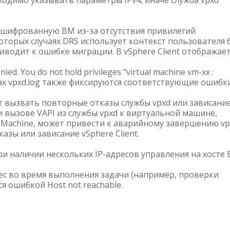
одимо указывать параметры IPv4, иначе служба vpxd
ашифрованную ВМ из-за отсутствия привилегий
некоторых случаях DRS использует контекст пользователя 
риводит к ошибке миграции. В vSphere Client отображае
ied. You do not hold privileges "virtual machine vm-xx :
логах vpxd.log также фиксируются соответствующие ошибки
ет вызвать повторные отказы службы vpxd или зависани
ри вызове VAPI из службы vpxd к виртуальной машине,
lMachine, может привести к аварийному завершению vp
зы или зависание vSphere Client.
при наличии нескольких IP-адресов управления на хосте 
рес во время выполнения задачи (например, проверки
 ошибкой Host not reachable.