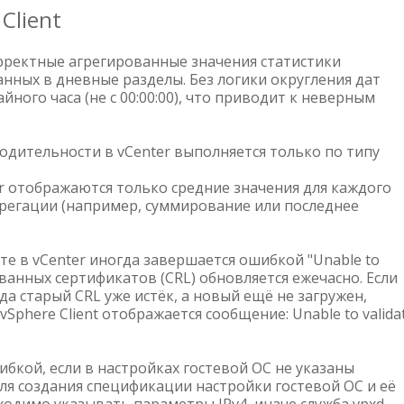
 Client
орректные агрегированные значения статистики
ных в дневные разделы. Без логики округления дат
йного часа (не с 00:00:00), что приводит к неверным
водительности в vCenter выполняется только по типу
r отображаются только средние значения для каждого
агрегации (например, суммирование или последнее
те в vCenter иногда завершается ошибкой "Unable to
тозванных сертификатов (CRL) обновляется ежечасно. Если
да старый CRL уже истёк, а новый ещё не загружен,
phere Client отображается сообщение: Unable to valida
шибкой, если в настройках гостевой ОС не указаны
ля создания спецификации настройки гостевой ОС и её