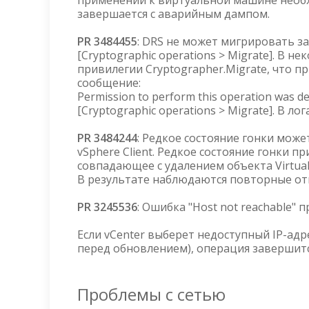
применении к виртуальной машине необх
завершается с аварийным дампом.
PR 3484455
: DRS не может мигрировать з
[Cryptographic operations > Migrate]. В 
привилегии Cryptographer.Migrate, что п
сообщение:
Permission to perform this operation was den
[Cryptographic operations > Migrate]. В 
PR 3484244
: Редкое состояние гонки мож
vSphere Client. Редкое состояние гонки п
совпадающее с удалением объекта Virtua
В результате наблюдаются повторные отка
PR 3245536
: Ошибка "Host not reachable" 
Если vCenter выберет недоступный IP-ад
перед обновлением), операция завершится
Проблемы с сетью