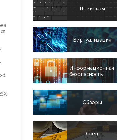
Новичкам
без
тся
Виртуализация
.
е
Информационная
безопасность
xd.
ESXi
Обзоры
Спец