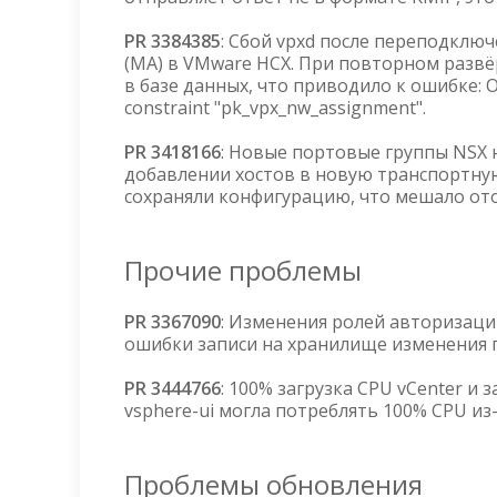
PR 3384385
: Сбой vpxd после переподключ
(MA) в VMware HCX. При повторном разв
в базе данных, что приводило к ошибке: ODB
constraint "pk_vpx_nw_assignment".
PR 3418166
: Новые портовые группы NSX н
добавлении хостов в новую транспортную
сохраняли конфигурацию, что мешало о
Прочие проблемы
PR 3367090
: Изменения ролей авторизации
ошибки записи на хранилище изменения п
PR 3444766
: 100% загрузка CPU vCenter и
vsphere-ui могла потреблять 100% CPU из
Проблемы обновления