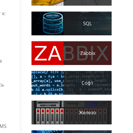
 к:
SQL
Zabbix
е
Софт
сь
Железо
KMS