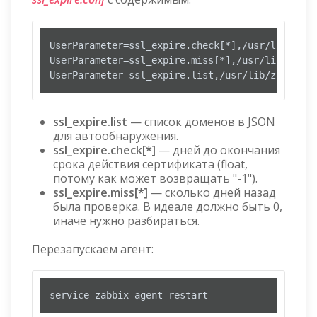
UserParameter=ssl_expire.check[*],/usr/lib/zabb
UserParameter=ssl_expire.miss[*],/usr/lib/zabbi
UserParameter=ssl_expire.list,/usr/lib/zabbix/e
ssl_expire.list
— список доменов в JSON
для автообнаружения.
ssl_expire.check[*]
— дней до окончания
срока действия сертификата (float,
потому как может возвращать "-1").
ssl_expire.miss[*]
— сколько дней назад
была проверка. В идеале должно быть 0,
иначе нужно разбираться.
Перезапускаем агент:
service zabbix-agent restart