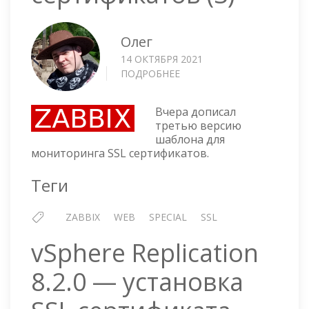
Олег
14 ОКТЯБРЯ 2021
ПОДРОБНЕЕ
О
ZABBIX
—
Вчера дописал
МОНИТОРИНГ
третью версию
SSL
шаблона для
СЕРТИФИКАТОВ
мониторинга SSL сертификатов.
(3)
Теги
ZABBIX
WEB
SPECIAL
SSL
vSphere Replication
8.2.0 — установка