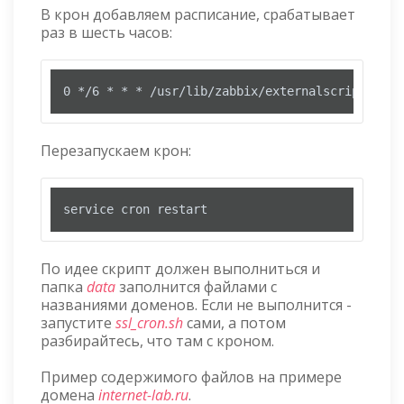
В крон добавляем расписание, срабатывает
раз в шесть часов:
0 */6 * * * /usr/lib/zabbix/externalscripts/ssl
Перезапускаем крон:
service cron restart
По идее скрипт должен выполниться и
папка
data
заполнится файлами с
названиями доменов. Если не выполнится -
запустите
ssl_cron.sh
сами, а потом
разбирайтесь, что там с кроном.
Пример содержимого файлов на примере
домена
internet-lab.ru
.