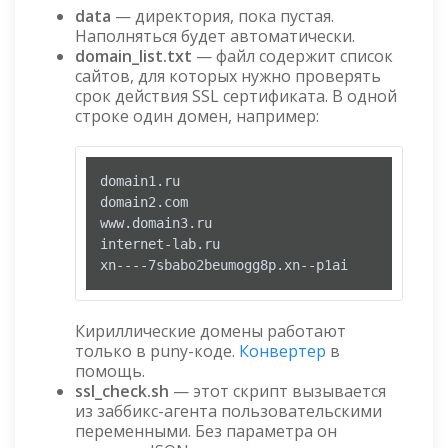
data
— директория, пока пустая.
Наполняться будет автоматически.
domain_list.txt
— файл содержит список
сайтов, для которых нужно проверять
срок действия SSL сертификата. В одной
строке один домен, например:
domain1.ru

domain2.com

www.domain3.ru

internet-lab.ru

xn----7sbabo2beumogg8p.xn--p1ai
Кириллические домены работают
только в puny-коде.
Конвертер
в
помощь.
ssl_check.sh
— этот скрипт вызывается
из заббикс-агента пользовательскими
переменными. Без параметра он