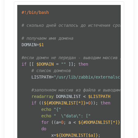
#!/bin/bash
# сколько дней осталось до истечения срока дейс
# получаем имя домена
DOMAIN=
$1
#если домен не передан - выводим массив для авт
if
 [[ 
$DOMAIN
 = 
""
 ]]; 
then
# список доменов
    LISTPATH=
"/usr/lib/zabbix/externalscripts/s
#заполняем массив из файла и выводим в JSON
readarray
 DOMAINLIST < 
$LISTPATH
if
 ((
${#DOMAINLIST[*]}
>
0
)); 
then
echo
"{"
echo
"  \"data\": ["
for
 ((a=
0
; a < 
${#DOMAINLIST[*]}
; a++))

do
            x=
${DOMAINLIST[$a]}
;
