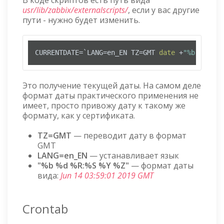
usr/lib/zabbix/externalscripts/
, если у вас другие
пути - нужно будет изменить.
CURRENTDATE=`LANG=en_EN TZ=GMT 
date
 +
"%b %d %R:
Это получение текущей даты. На самом деле
формат даты практического применения не
имеет, просто привожу дату к такому же
формату, как у сертификата.
TZ=GMT
— переводит дату в формат
GMT
LANG=en_EN
— устанавливает язык
"%b %d %R:%S %Y %Z"
— формат даты
вида:
Jun 14 03:59:01 2019 GMT
Crontab