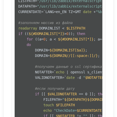
LISTPATH=
"/usr/lib/zabbix/externalscripts/ssl_e
DATAPATH=
"/usr/lib/zabbix/externalscripts/ssl_e
CURRENTDATE=`LANG=en_EN TZ=GMT 
date
 +
"%b %d %R:
#заполняем массив из файла
readarray
 DOMAINLIST < 
$LISTPATH
if
 ((
${#DOMAINLIST[*]}
>
0
)); 
then
for
 ((a=
0
; a < 
${#DOMAINLIST[*]}
; a++))

do
        DOMAIN=
${DOMAINLIST[$a]}
;

        DOMAIN=
${DOMAIN//[[:space:]]/}
;

#получаем данные о ssl сертификате...
        NOTAFTER=`
echo
 | openssl s_client -serv
        VALIDNOTAFTER=`
date
 -d 
"
$NOTAFTER
"
 > /d
#если получили дату
if
 [[ 
$VALIDNOTAFTER
 == 0 ]]; 
then
            FILEPATH=
"
${DATAPATH}
${DOMAIN}
"
touch
$FILEPATH
echo
"CheckDate=
$CURRENTDATE
"
 > 
$FI
if
 [[ 
$NOTAFTER
 != 
""
 ]]; 
then