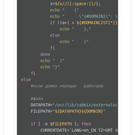
            x=
${x//[[:space:]]/}
;

echo
"    {"
echo
"      \"{#DOMAIN}\": \"
${x}
\"
if
 ((a+
1
 < 
${#DOMAINLIST[*]}
)); 
the
echo
"    },"
else
echo
"    }"
fi
done
echo
"  ]"
echo
"}"
fi
else
#если домен передан - работаем
#файл
    DATAPATH=
"/usr/lib/zabbix/externalscripts/s
    FILEPATH=
"
${DATAPATH}
${DOMAIN}
"
if
 [ -e 
$FILEPATH
 ]; 
then
        CURRENTDATE=`LANG=en_EN TZ=GMT 
date
 +
"%