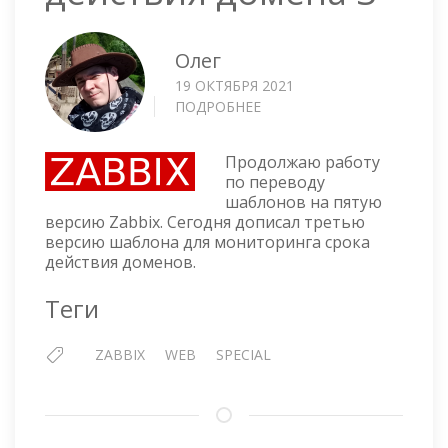
Олег
19 ОКТЯБРЯ 2021
ПОДРОБНЕЕ
О
ZABBIX
—
Продолжаю работу
СРОК
по переводу
ДЕЙСТВИЯ
шаблонов на пятую
ДОМЕНА
версию Zabbix. Сегодня дописал третью
3
версию шаблона для мониторинга срока
действия доменов.
Теги
ZABBIX
WEB
SPECIAL