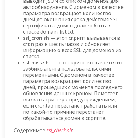
выводит JSON со списком доменов для
автообнаружения. С доменом в качестве
параметра возвращает количество
дней до окончания срока действия SSL
сертификата, домен должен быть в
списке domain_list.txt.
ssl_cron.sh
— этот скрипт вызывается в
cron
раз в шесть часов и обновляет
информацию о всех SSL для доменов из
списка.
ssl_miss.sh
— этот скрипт вызывается из
заббикс-агента пользовательскими
переменными. С доменом в качестве
параметра возвращает количество
дней, прошедших с момента последнего
обновления данных кроном. Помогает
вызвать триггер с предупреждением,
если crontab перестанет работать или
по какой-то причине перестанет
обрабатываться домен в скрипте.
Содержимое
ssl_check.sh
: