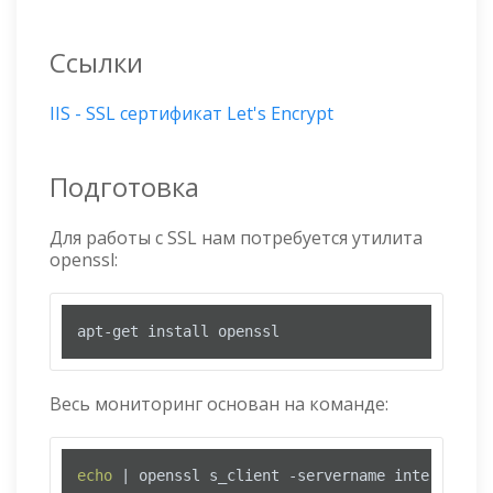
Ссылки
IIS - SSL сертификат Let's Encrypt
Подготовка
Для работы с SSL нам потребуется утилита
openssl:
apt-get install openssl
Весь мониторинг основан на команде:
echo
 | openssl s_client -servername internet-la