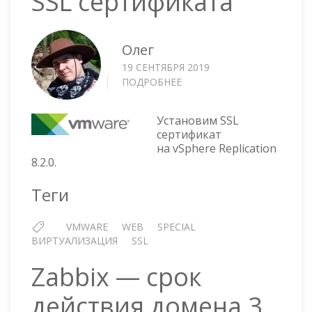
SSL сертификата
Олег
19 СЕНТЯБРЯ 2019
ПОДРОБНЕЕ
О
VSPHERE
REPLICATION
Установим SSL
8.2.0
сертификат
—
на vSphere Replication
УСТАНОВКА
8.2.0.
SSL
СЕРТИФИКАТА
Теги
VMWARE
WEB
SPECIAL
ВИРТУАЛИЗАЦИЯ
SSL
Zabbix — срок
действия домена 3