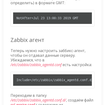
определить) в формате GMT:
NotAfter=Jul 23 13:00:33 2019 GMT
Zabbix агент
Теперь нужно настроить заббикс-агент,
чтобы он отдавал данные серверу.
Убеждаемся, что в
/etc/zabbix/zabbix_agentd.conf
есть настройка:
Include=/etc/zabbix/zabbix_agentd.conf.d/
Переходим в папку
/etc/zabbix/zabbix_agentd.conf.d/
, создаём файл
ssl_expire.conf
с содержимым: