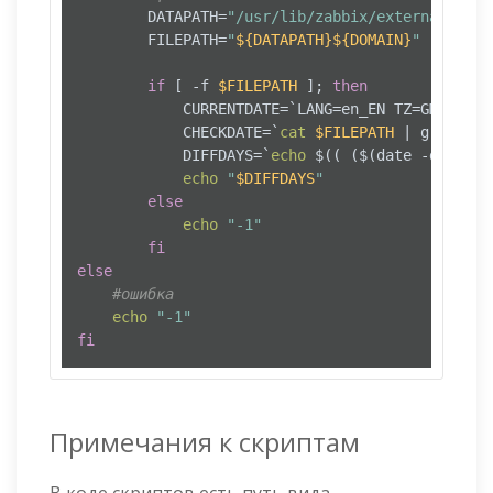
        DATAPATH=
"/usr/lib/zabbix/externalscrip
        FILEPATH=
"
${DATAPATH}
${DOMAIN}
"
if
 [ -f 
$FILEPATH
 ]; 
then
            CURRENTDATE=`LANG=en_EN TZ=GMT 
date
            CHECKDATE=`
cat
$FILEPATH
 | grep 
"Ch
            DIFFDAYS=`
echo
 $(( ($(date -d "
$CUR
echo
"
$DIFFDAYS
"
else
echo
"-1"
fi
else
#ошибка
echo
"-1"
fi
Примечания к скриптам
В коде скриптов есть путь вида