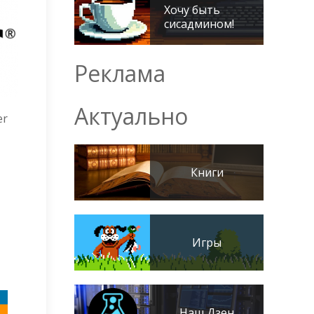
Хочу быть
сисадмином!
Реклама
Актуально
er
Книги
Игры
Наш Дзен