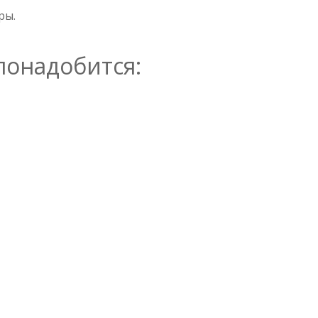
ры.
понадобится: