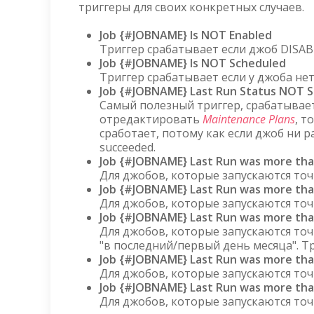
триггеры для своих конкретных случаев.
Job {#JOBNAME} Is NOT Enabled
Триггер срабатывает если джоб DISAB
Job {#JOBNAME} Is NOT Scheduled
Триггер срабатывает если у джоба нет
Job {#JOBNAME} Last Run Status NOT 
Самый полезный триггер, срабатывает
отредактировать
Maintenance Plans
, т
сработает, потому как если джоб ни ра
succeeded.
Job {#JOBNAME} Last Run was more tha
Для джобов, которые запускаются точн
Job {#JOBNAME} Last Run was more th
Для джобов, которые запускаются точн
Job {#JOBNAME} Last Run was more th
Для джобов, которые запускаются точн
"в последний/первый день месяца". Тр
Job {#JOBNAME} Last Run was more tha
Для джобов, которые запускаются точ
Job {#JOBNAME} Last Run was more th
Для джобов, которые запускаются точн