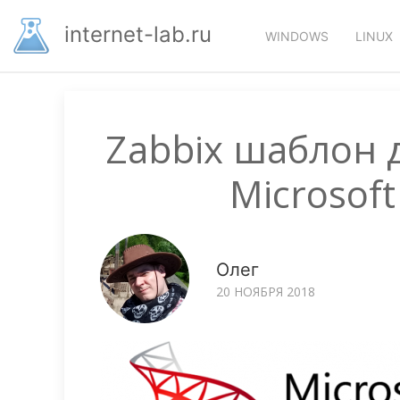
Перейти
Основная
к
internet-lab.ru
WINDOWS
LINUX
основному
навигация
содержанию
Zabbix шаблон 
Microsoft
Олег
20 НОЯБРЯ 2018