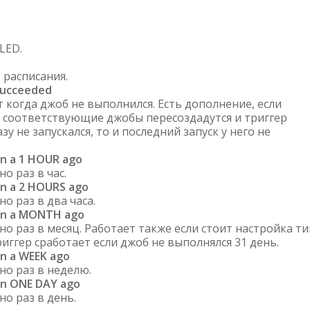
LED.
 расписания.
Succeeded
 когда джоб не выполнился. Есть дополнение, если
о соответствующие джобы пересоздадутся и триггер
зу не запускался, то и последний запуск у него не
n a 1 HOUR ago
о раз в час.
an a 2 HOURS ago
о раз в два часа.
an a MONTH ago
о раз в месяц. Работает также если стоит настройка т
иггер сработает если джоб не выполнялся 31 день.
n a WEEK ago
но раз в неделю.
an ONE DAY ago
о раз в день.