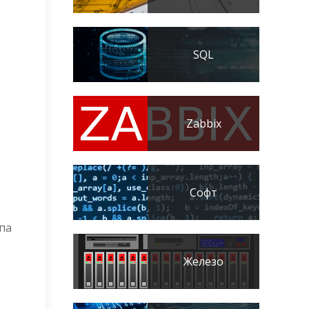
SQL
Zabbix
Софт
ипа
Железо