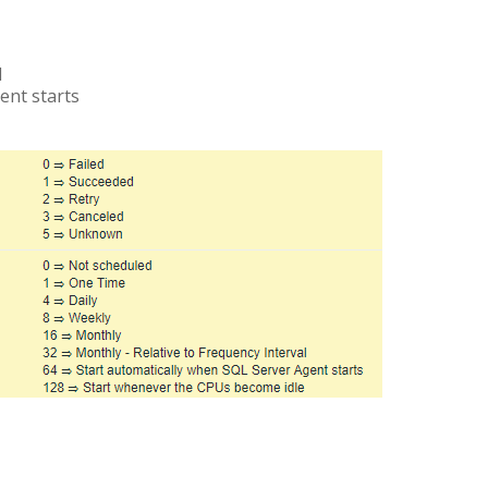
l
ent starts