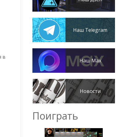
Наш Telegram
я в
Наш Max
Новости
Поиграть