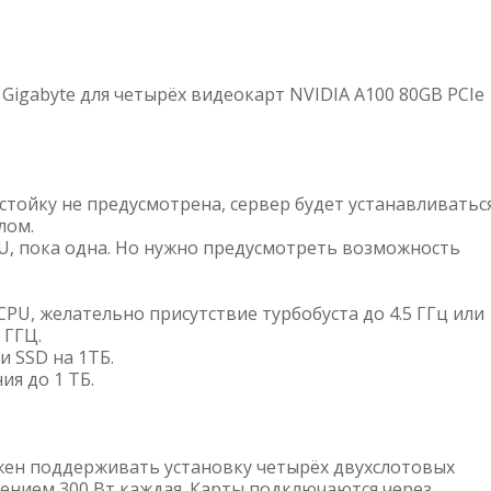
Gigabyte для четырёх видеокарт NVIDIA A100 80GB PCIe
 стойку не предусмотрена, сервер будет устанавливатьс
лом.
PU, пока одна. Но нужно предусмотреть возможность
CPU, желательно присутствие турбобуста до 4.5 ГГц или
 ГГЦ.
и SSD на 1ТБ.
ия до 1 ТБ.
жен поддерживать установку четырёх двухслотовых
ением 300 Вт каждая. Карты подключаются через