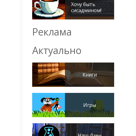
Хочу быть
сисадмином!
Реклама
Актуально
Книги
Игры
Наш Дзен