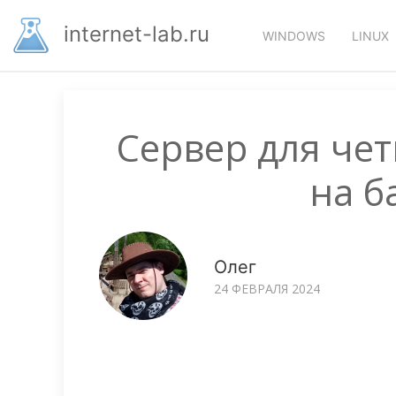
Перейти
Основная
к
internet-lab.ru
WINDOWS
LINUX
основному
навигация
содержанию
Сервер для че
на б
Олег
24 ФЕВРАЛЯ 2024