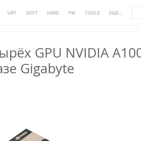
VIRT
SOFT
HARD
FW
TOOLS
ЕЩЁ…
тырёх GPU NVIDIA A10
азе Gigabyte