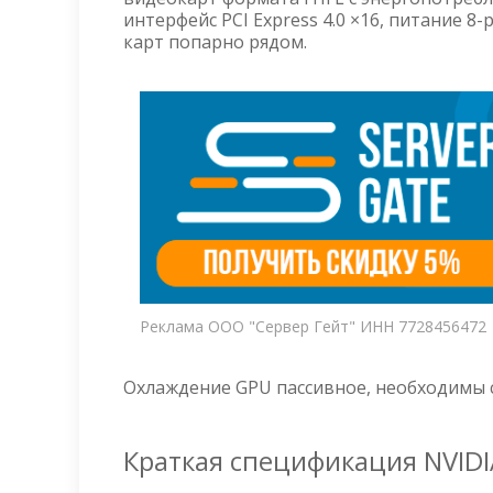
интерфейс PCI Express 4.0 ×16, питание 8
карт попарно рядом.
Реклама ООО "Сервер Гейт" ИНН 7728456472
Охлаждение GPU пассивное, необходимы
Краткая спецификация NVIDI