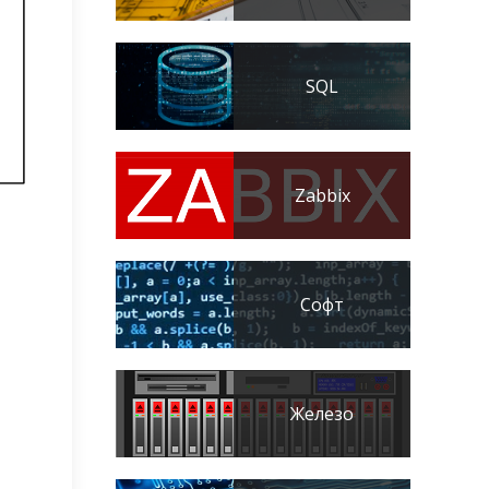
SQL
Zabbix
Софт
Железо