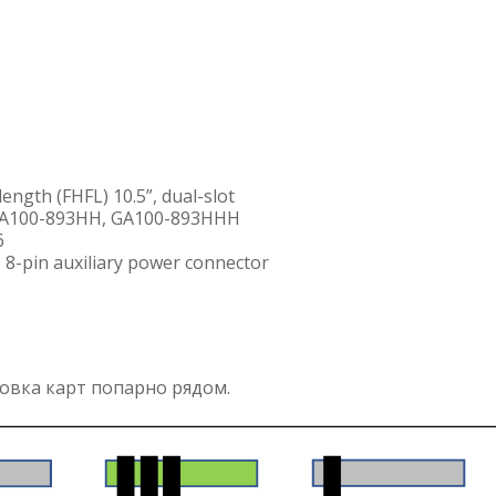
length (FHFL) 10.5”, dual-slot
 GA100-893HH, GA100-893HHH
6
8-pin auxiliary power connector
овка карт попарно рядом.