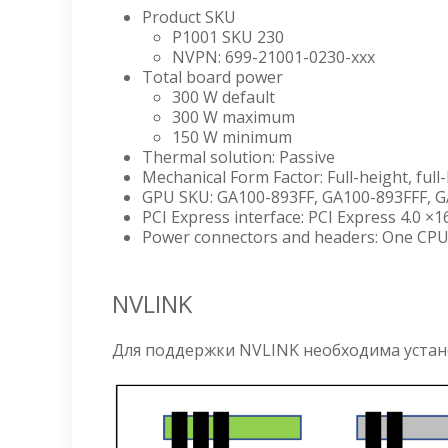
Product SKU
P1001 SKU 230
NVPN: 699-21001-0230-xxx
Total board power
300 W default
300 W maximum
150 W minimum
Thermal solution: Passive
Mechanical Form Factor: Full-height, full-
GPU SKU: GA100-893FF, GA100-893FFF,
PCI Express interface: PCI Express 4.0 ×1
Power connectors and headers: One CPU 
NVLINK
Для поддержки NVLINK необходима устан