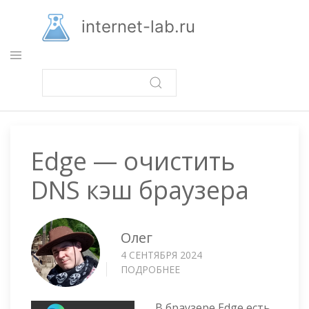
Перейти
к
internet-lab.ru
основному
содержанию
Edge — очистить
DNS кэш браузера
Олег
4 СЕНТЯБРЯ 2024
ПОДРОБНЕЕ
О
EDGE
—
В браузере Edge есть