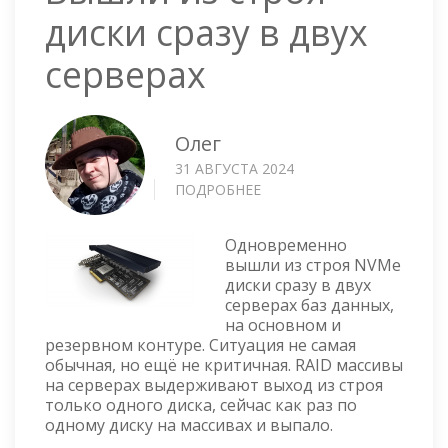
диски сразу в двух
серверах
Олег
31 АВГУСТА 2024
ПОДРОБНЕЕ
О
ВЫШЛИ
ИЗ
Одновременно
СТРОЯ
вышли из строя NVMe
ДИСКИ
диски сразу в двух
СРАЗУ
серверах баз данных,
В
на основном и
ДВУХ
резервном контуре. Ситуация не самая
СЕРВЕРАХ
обычная, но ещё не критичная. RAID массивы
на серверах выдерживают выход из строя
только одного диска, сейчас как раз по
одному диску на массивах и выпало.