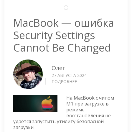
MacBook — ошибка
Security Settings
Cannot Be Changed
Олег
27 АВГУСТА 2024
ПОДРОБНЕЕ
О
MACBOOK
—
На MacBook с чипом
ОШИБКА
M1 при загрузке в
SECURITY
режиме
SETTINGS
восстановления не
CANNOT
удаётся запустить утилиту безопасной
BE
загрузки.
CHANGED