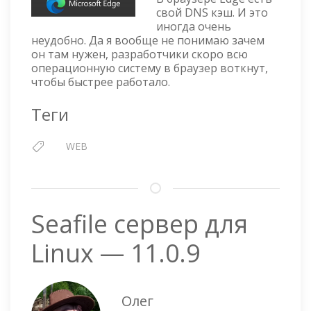
ОЧИСТИТЬ
свой DNS кэш. И это
DNS
иногда очень
КЭШ
неудобно. Да я вообще не понимаю зачем
БРАУЗЕРА
он там нужен, разработчики скоро всю
операционную систему в браузер воткнут,
чтобы быстрее работало.
Теги
WEB
Seafile сервер для
Linux — 11.0.9
Олег