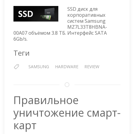
SAMSUNG
SSD диск для
SATA
корпоративных
3.8
систем Samsung
ТБ
MZ7L33T8HBNA-
—
00A07 объёмом 3.8 ТБ. Интерфейс SATA
MZ7L33T8HBNA-
6Gb/s.
00A07
Теги
SAMSUNG
HARDWARE
REVIEW
Правильное
уничтожение смарт-
карт