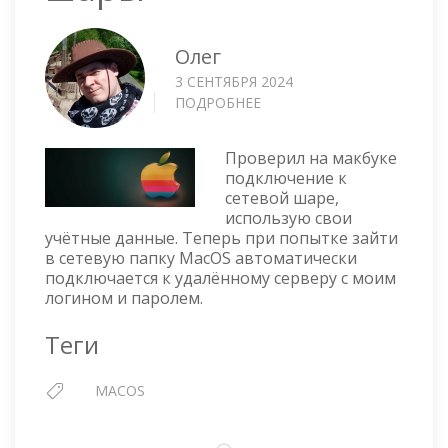
Олег
3 СЕНТЯБРЯ 2024
ПОДРОБНЕЕ
О
MACOS
—
Проверил на макбуке
ЗАБЫТЬ
подключение к
ПАРОЛЬ
сетевой шаре,
ОТ
использую свои
SMB
учётные данные. Теперь при попытке зайти
ШАРЫ
в сетевую папку MacOS автоматически
подключается к удалённому серверу с моим
логином и паролем.
Теги
MACOS