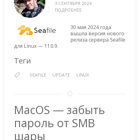
3 СЕНТЯБРЯ 2024
ПОДРОБНЕЕ
О
SEAFILE
СЕРВЕР
30 мая 2024 года
ДЛЯ
вышла версия нового
LINUX
релиза сервера Seafile
—
для Linux — 11.0.9.
11.0.9
Теги
SEAFILE
UPDATE
LINUX
MacOS — забыть
пароль от SMB
шары