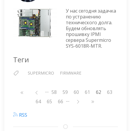
СЕРВЕР
SUPERMICRO
У нас сегодня задачка
SYS-
по устранению
6018R-
технического долга.
MTR
Будем обновлять
—
прошивку IPMI
ПРОШИВКА
сервера Supermicro
IPMI
SYS-6018R-MTR.
03.91
Теги
SUPERMICRO
FIRMWARE
…
Нумерация
Страница
58
Страница
59
Страница
60
Страница
61
62
Страница
63
страниц
…
Страница
64
Страница
65
Страница
66
RSS