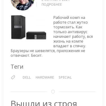
ПОДРОБНЕЕ
О
СОБИРАЮ
КОМП
Рабочий комп на
В
работе стал жутко
КОРПУСЕ
тормозить. Как
DELL
только антивирус
OPTIPLEX
начинает работу, вся
7050
жизнь на компе
TOWER
впадает в спячку.
Браузеры не шевелятся, приложения не
отвечают. Бесит.
Теги
DELL
HARDWARE
SPECIAL
Вышли из строя