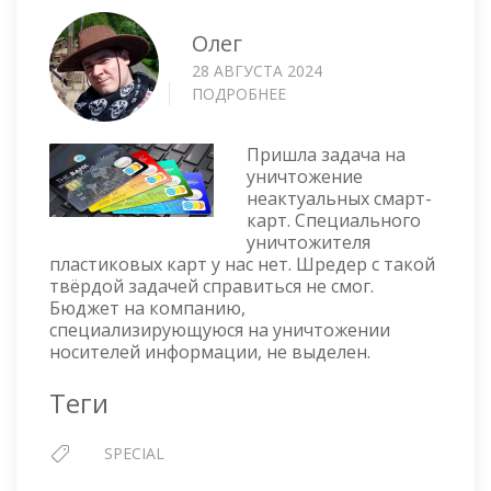
Олег
28 АВГУСТА 2024
ПОДРОБНЕЕ
О
ПРАВИЛЬНОЕ
УНИЧТОЖЕНИЕ
Пришла задача на
СМАРТ-
уничтожение
КАРТ
неактуальных смарт-
карт. Специального
уничтожителя
пластиковых карт у нас нет. Шредер с такой
твёрдой задачей справиться не смог.
Бюджет на компанию,
специализирующуюся на уничтожении
носителей информации, не выделен.
Теги
SPECIAL