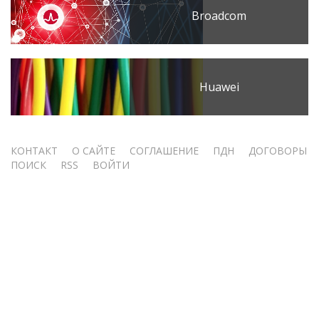
Broadcom
Huawei
Меню
КОНТАКТ
О САЙТЕ
СОГЛАШЕНИЕ
ПДН
ДОГОВОРЫ
ПОИСК
RSS
ВОЙТИ
учётной
записи
пользователя