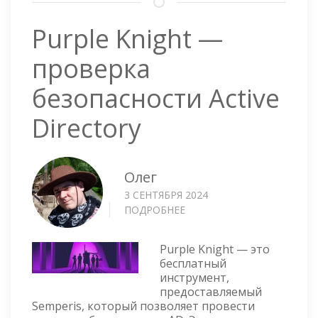
Purple Knight —
проверка
безопасности Active
Directory
Олег
3 СЕНТЯБРЯ 2024
ПОДРОБНЕЕ
О
PURPLE
KNIGHT
Purple Knight — это
—
бесплатный
ПРОВЕРКА
инструмент,
БЕЗОПАСНОСТИ
предоставляемый
ACTIVE
Semperis, который позволяет провести
DIRECTORY