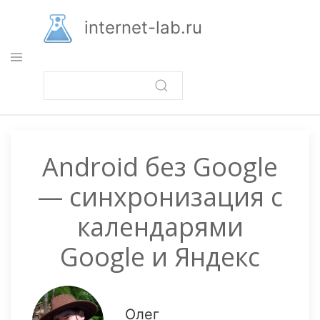
Перейти
к
internet-lab.ru
основному
содержанию
Android без Google
— синхронизация с
календарями
Google и Яндекс
Олег