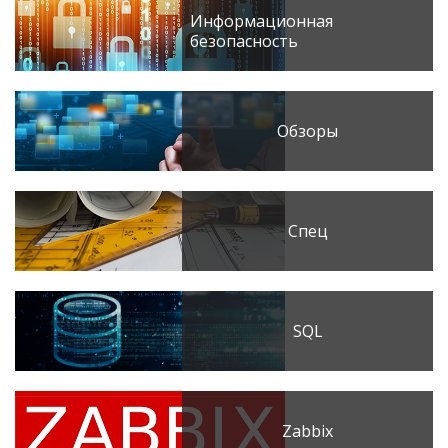
Информационная
безопасность
Обзоры
Спец
SQL
Zabbix