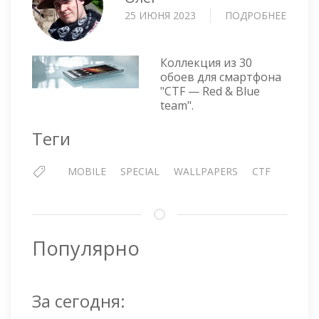
25 ИЮНЯ 2023
ПОДРОБНЕЕ
О
ОБОИ
НА
СМАР
Коллекция из 30
CTF
обоев для смартфона
"CTF — Red & Blue
—
team".
RED
&
Теги
BLUE
TEAM
MOBILE
SPECIAL
WALLPAPERS
CTF
Популярно
За сегодня: