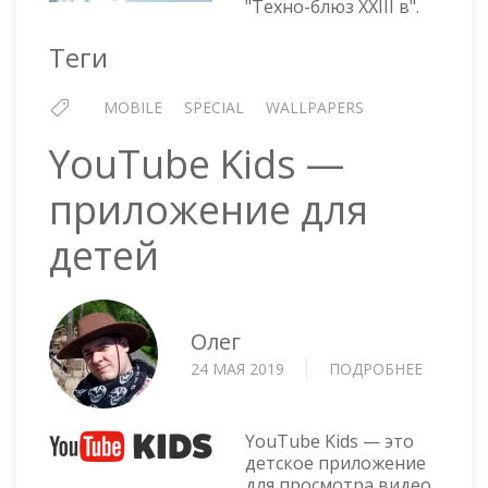
"Техно-блюз XXIII в".
БЛЮЗ
XXIII
Теги
В
MOBILE
SPECIAL
WALLPAPERS
YouTube Kids —
приложение для
детей
Олег
24 МАЯ 2019
ПОДРОБНЕЕ
О
YOUTUB
KIDS
—
YouTube Kids — это
ПРИЛОЖ
детское приложение
для просмотра видео.
ДЛЯ