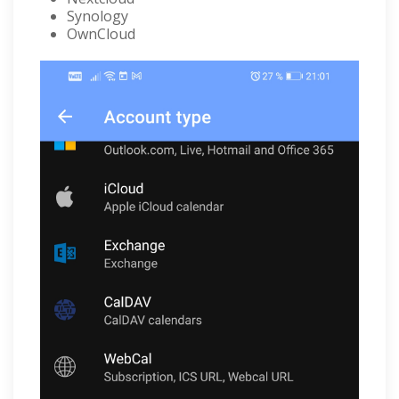
Synology
OwnCloud