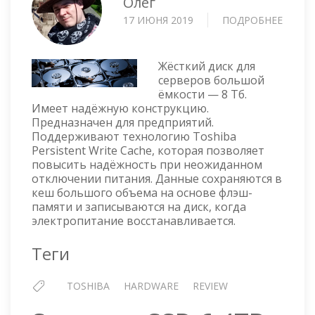
Олег
17 ИЮНЯ 2019
ПОДРОБНЕЕ
О
HDD
TOSHI
8TB
Жёсткий диск для
SATA
серверов большой
ёмкости — 8 Тб.
7.2K
Имеет надёжную конструкцию.
—
Предназначен для предприятий.
MG05A
Поддерживают технологию Toshiba
Persistent Write Cache, которая позволяет
повысить надёжность при неожиданном
отключении питания. Данные сохраняются в
кеш большого объема на основе флэш-
памяти и записываются на диск, когда
электропитание восстанавливается.
Теги
TOSHIBA
HARDWARE
REVIEW