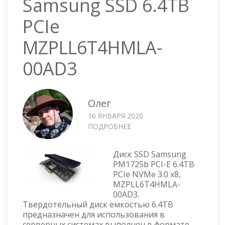
Samsung SSD 6.4TB
PCIe
MZPLL6T4HMLA-
00AD3
Олег
16 ЯНВАРЯ 2020
ПОДРОБНЕЕ
О
SAMSUNG
SSD
Диск SSD Samsung
6.4TB
PM1725b PCI-E 6.4TB
PCIE
PCIe NVMe 3.0 x8,
MZPLL6T4HMLA-
MZPLL6T4HMLA-
00AD3
00AD3.
Твердотельный диск ёмкостью 6.4TB
предназначен для использования в
серверных системах выполнен в формате