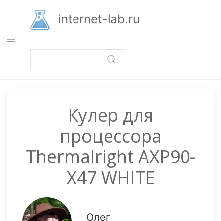
Перейти
к
internet-lab.ru
основному
содержанию
Кулер для
процессора
Thermalright AXP90-
X47 WHITE
Олег