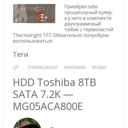
THERMA
Приобрёл себе
TF7
процессорный кулер,
а у него в комплекте
двухграммовый
тюбик с термопастой
Thermalright TF7. Обязательно попробуем
воспользоваться.
Теги
THERMALRIGHT
HARDWARE
REVIEW
HDD Toshiba 8TB
SATA 7.2K —
MG05ACA800E