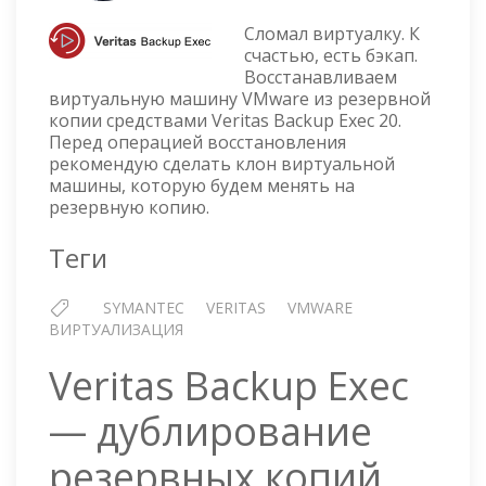
BACKUP
Сломал виртуалку. К
EXEC
счастью, есть бэкап.
20
Восстанавливаем
—
виртуальную машину VMware из резервной
ВОССТАНАВЛИВАЕМ
копии средствами Veritas Backup Exec 20.
ВИРТУАЛЬНУЮ
Перед операцией восстановления
МАШИНУ
рекомендую сделать клон виртуальной
VMWARE
машины, которую будем менять на
ИЗ
резервную копию.
РЕЗЕРВНОЙ
КОПИИ
Теги
SYMANTEC
VERITAS
VMWARE
ВИРТУАЛИЗАЦИЯ
Veritas Backup Exec
— дублирование
резервных копий