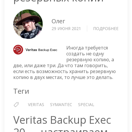
Олег
29 ИЮНЯ 2021
ПОДРОБНЕЕ
О
VERIT
BACK
EXEC
Иногда требуется
—
создать не одну
резервную копию, а
ДУБЛ
две, или даже три. Да что там говорить,
РЕЗЕР
если есть возможность хранить резервную
КОПИ
копию в двух местах, то лучше это делать.
Теги
VERITAS
SYMANTEC
SPECIAL
Veritas Backup Exec