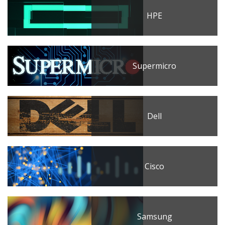
HPE
Supermicro
Dell
Cisco
Samsung