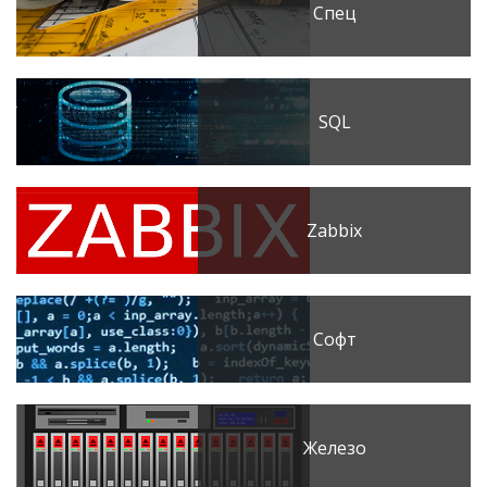
Спец
SQL
Zabbix
Софт
Железо