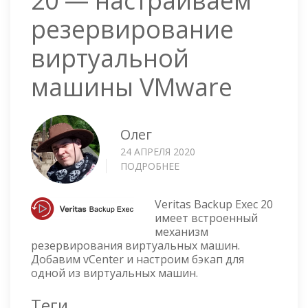
20 — настраиваем
резервирование
виртуальной
машины VMware
Олег
24 АПРЕЛЯ 2020
ПОДРОБНЕЕ
О
VERITAS
BACKUP
Veritas Backup Exec 20
EXEC
имеет встроенный
20
механизм
—
резервирования виртуальных машин.
НАСТРАИВАЕМ
Добавим vCenter и настроим бэкап для
РЕЗЕРВИРОВАНИЕ
одной из виртуальных машин.
ВИРТУАЛЬНОЙ
МАШИНЫ
Теги