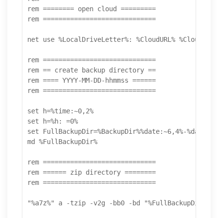
rem ======== open cloud =========

rem =============================

net use %LocalDriveLetter%: %CloudURL% %CloudPass
rem =============================

rem == create backup directory == 

rem ==== YYYY-MM-DD-hhmmss ======

rem =============================

set h=%time:~0,2%

set h=%h: =0%

set FullBackupDir=%BackupDir%%date:~6,4%-%date:~3
md %FullBackupDir%

rem =============================

rem ====== zip directory ========

rem =============================

"%a7z%" a -tzip -v2g -bb0 -bd "%FullBackupDir%%Fi