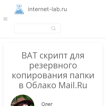
Перейти
к
internet-lab.ru
основному
содержанию
BAT скрипт для
резервного
копирования папки
в Облако Mail.Ru
Олег