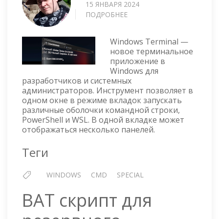
15 ЯНВАРЯ 2024
ПОДРОБНЕЕ
О
ТЮНИНГ
WINDOWS
Windows Terminal —
TERMINAL
новое терминальное
приложение в
Windows для
разработчиков и системных
администраторов. Инструмент позволяет в
одном окне в режиме вкладок запускать
различные оболочки командной строки,
PowerShell и WSL. В одной вкладке может
отображаться несколько панелей.
Теги
WINDOWS
CMD
SPECIAL
BAT скрипт для