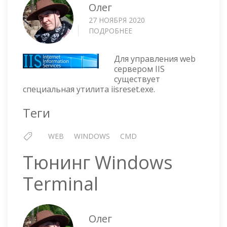
Олег
27 НОЯБРЯ 2020
ПОДРОБНЕЕ
О
УПРАВЛЯЕМ
IIS
Для управления web
ИЗ
сервером IIS
КОМАНДНОЙ
существует
СТРОКИ
специальная утилита iisreset.exe.
Теги
WEB
WINDOWS
CMD
Тюнинг Windows
Terminal
Олег