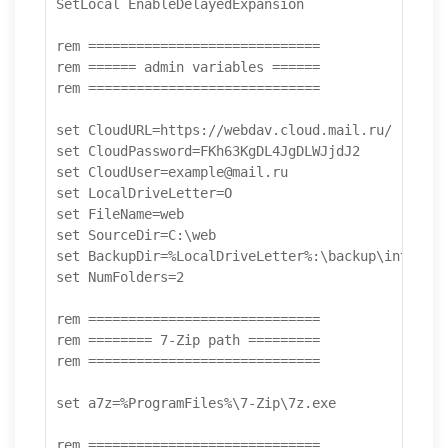
SetLocal EnableDelayedExpansion

rem =============================

rem ====== admin variables ======

rem =============================

set CloudURL=https://webdav.cloud.mail.ru/

set CloudPassword=FKh63KgDL4JgDLWJjdJ2

set CloudUser=example@mail.ru

set LocalDriveLetter=O

set FileName=web

set SourceDir=C:\web

set BackupDir=%LocalDriveLetter%:\backup\internet
set NumFolders=2

rem =============================

rem ======== 7-Zip path =========

rem =============================

set a7z=%ProgramFiles%\7-Zip\7z.exe

rem =============================
