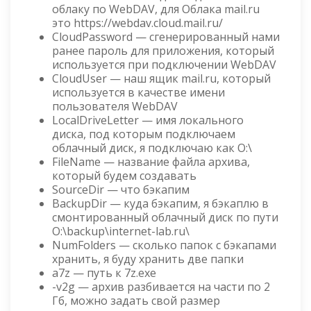
облаку по WebDAV, для Облака mail.ru
это https://webdav.cloud.mail.ru/
CloudPassword — сгенерированный нами
ранее пароль для приложения, который
используется при подключении WebDAV
CloudUser — наш ящик mail.ru, который
используется в качестве имени
пользователя WebDAV
LocalDriveLetter — имя локального
диска, под которым подключаем
облачный диск, я подключаю как O:\
FileName — название файла архива,
который будем создавать
SourceDir — что бэкапим
BackupDir — куда бэкапим, я бэкаплю в
смонтированный облачный диск по пути
O:\backup\internet-lab.ru\
NumFolders — сколько папок с бэкапами
хранить, я буду хранить две папки
a7z — путь к 7z.exe
-v2g — архив разбивается на части по 2
Гб, можно задать свой размер