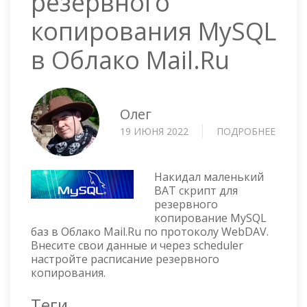
резервного
копирования MySQL
в Облако Mail.Ru
Олег
19 ИЮНЯ 2022
ПОДРОБНЕЕ
О
BAT
СКРИ
ДЛЯ
Накидал маленький
РЕЗЕР
BAT скрипт для
резервного
КОПИ
копирование MySQL
MYSQ
баз в Облако Mail.Ru по протоколу WebDAV.
В
Внесите свои данные и через scheduler
ОБЛА
настройте расписание резервного
MAIL.
копирования.
Теги