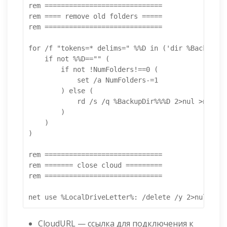
rem =============================

rem ==== remove old folders =====

rem =============================

for /f "tokens=* delims=" %%D in ('dir %BackupDir
	if not %%D=="" (

		if not !NumFolders!==0 (

			set /a NumFolders-=1

		) else (

			rd /s /q %BackupDir%%%D 2>nul >nul

		)

	)

)

rem =============================

rem ======= close cloud =========

rem =============================

net use %LocalDriveLetter%: /delete /y 2>nul >nul
CloudURL — ссылка для подключения к