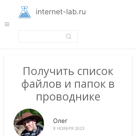
Перейти
к
internet-lab.ru
основному
содержанию
Получить список
файлов и папок в
проводнике
Олег
8 НОЯБРЯ 2023