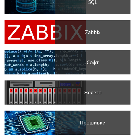
SQL
Zabbix
Софт
Железо
Прошивки