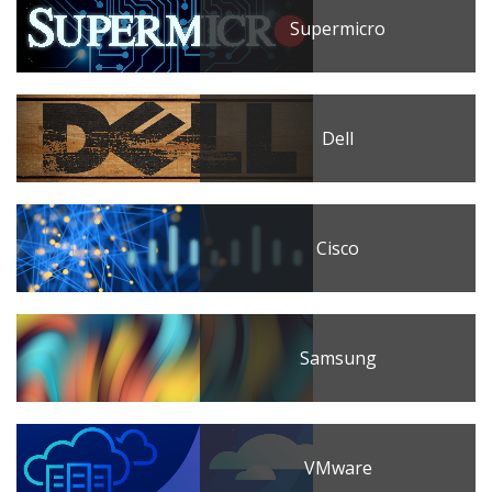
Supermicro
Dell
Cisco
Samsung
VMware