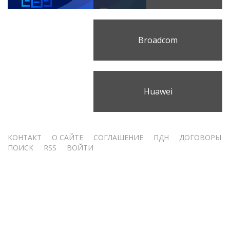
Broadcom
Huawei
Меню
КОНТАКТ
О САЙТЕ
СОГЛАШЕНИЕ
ПДН
ДОГОВОРЫ
ПОИСК
RSS
ВОЙТИ
учётной
записи
пользователя