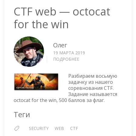
CTF web — octocat
for the win
Олег
19 МАРТА 2019
ПОДРОБНЕЕ
О
CTF
WEB
Разбираем восьмую
—
задачку из нашего
OCTOCAT
соревнования CTF.
FOR
Задание называется
THE
octocat for the win, 500 баллов за флаг.
WIN
Теги
SECURITY
WEB
CTF