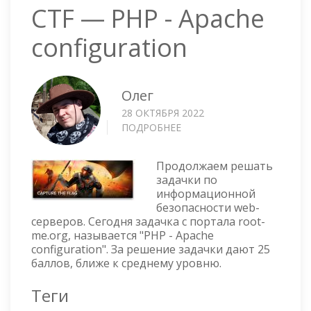
CTF — PHP - Apache
configuration
Олег
28 ОКТЯБРЯ 2022
ПОДРОБНЕЕ
О
CTF
—
Продолжаем решать
PHP
задачки по
-
информационной
APACHE
безопасности web-
CONFIGURATION
серверов. Сегодня задачка с портала root-
me.org, называется "PHP - Apache
configuration". За решение задачки дают 25
баллов, ближе к среднему уровню.
Теги