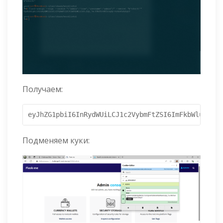
Получаем:
eyJhZG1pbiI6InRydWUiLCJ1c2VybmFtZSI6ImFkbWluIn0.Z
Подменяем куки: