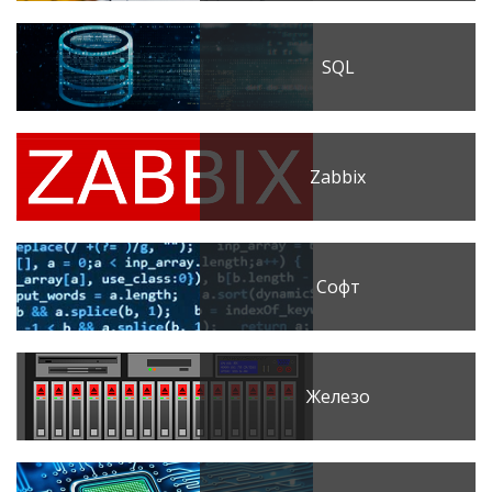
SQL
Zabbix
Софт
Железо