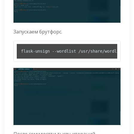
Запускаем брутфорс.
flask-unsign --wordlist /usr/share/wordlists/ro
После семидесяти тысяч итераций