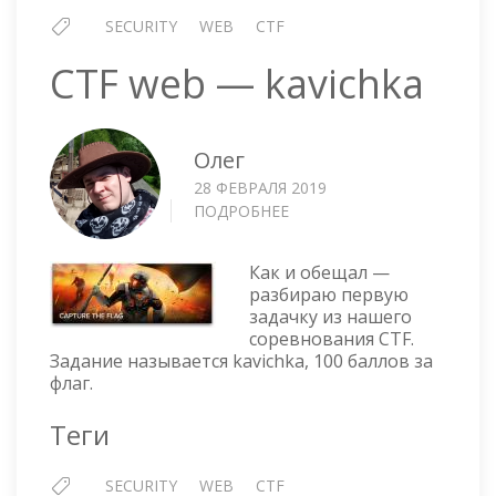
SECURITY
WEB
CTF
CTF web — kavichka
Олег
28 ФЕВРАЛЯ 2019
ПОДРОБНЕЕ
О
CTF
WEB
Как и обещал —
—
разбираю первую
KAVICHKA
задачку из нашего
соревнования CTF.
Задание называется kavichka, 100 баллов за
флаг.
Теги
SECURITY
WEB
CTF