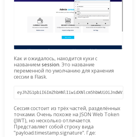
Как и ожидалось, находится куки с
названием
session
. Это название
переменной по умолчанию для хранения
сессии в Flask.
eyJhZG1pbiI6ImZhbHNlIiwidXNlcm5hbWUiOiJndWVzdCJ9.
Сессия состоит из трёх частей, разделённых
точками. Очень похоже на JSON Web Token
(JWT), но несколько отличается.
Представляет собой строку вида
"payload.timestamp.signature". Где: