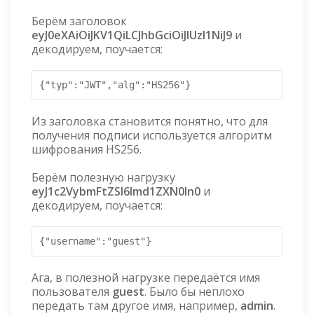
Берём заголовок
eyJ0eXAiOiJKV1QiLCJhbGciOiJIUzI1NiJ9
и
декодируем, поучается:
{"typ":"JWT","alg":"HS256"}
Из заголовка становится понятно, что для
получения подписи используется алгоритм
шифрования HS256.
Берём полезную нагрузку
eyJ1c2VybmFtZSI6Imd1ZXN0In0
и
декодируем, поучается:
{"username":"guest"}
Ага, в полезной нагрузке передаётся имя
пользователя
guest
. Было бы неплохо
передать там другое имя, например,
admin
.