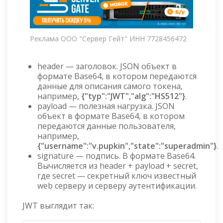
Реклама ООО "Сервер Гейт" ИНН 7728456472
header — заголовок. JSON объект в
формате Base64, в котором передаются
данные для описания самого токена,
например,
{"typ":"JWT","alg":"HS512"}
.
payload — полезная нагрузка. JSON
объект в формате Base64, в котором
передаются данные пользователя,
например,
{"username":"v.pupkin","state":"superadmin"}
.
signature — подпись. В формате Base64.
Вычисляется из header + payload + secret,
где secret — секретный ключ известный
web серверу и серверу аутентификации.
JWT выглядит так: