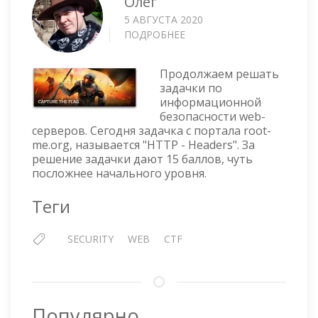
Олег
5 АВГУСТА 2020
ПОДРОБНЕЕ
О
CTF
—
Продолжаем решать
HTTP
задачки по
HEADERS
информационной
безопасности web-
серверов. Сегодня задачка с портала root-
me.org, называется "HTTP - Headers". За
решение задачки дают 15 баллов, чуть
посложнее начального уровня.
Теги
SECURITY
WEB
CTF
Популярно