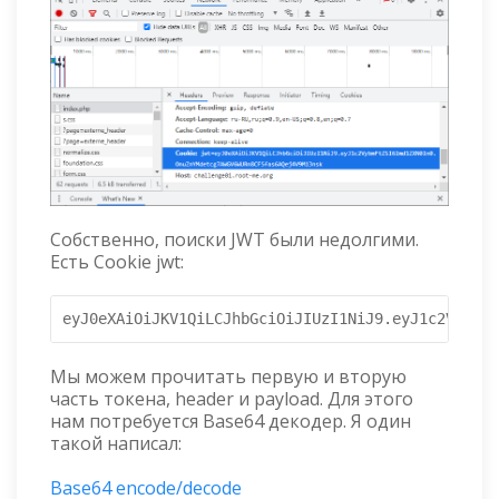
Собственно, поиски JWT были недолгими.
Есть Cookie jwt:
eyJ0eXAiOiJKV1QiLCJhbGciOiJIUzI1NiJ9.eyJ1c2VybmFt
Мы можем прочитать первую и вторую
часть токена, header и payload. Для этого
нам потребуется Base64 декодер. Я один
такой написал:
Base64 encode/decode