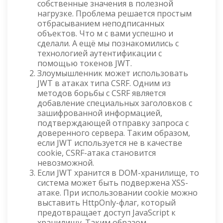
собственные значения в полезной
нагрузке. Проблема решается простым
отбрасыванием неподписанных
объектов. Что м с вами успешно и
сделали. А ещё мы познакомились с
технологией аутентификации с
помощью токенов JWT.
Злоумышленник может использовать
JWT в атаках типа CSRF. Одним из
методов борьбы с CSRF является
добавление специальных заголовков с
зашифрованной информацией,
подтверждающей отправку запроса с
доверенного сервера. Таким образом,
если JWT используется не в качестве
cookie, CSRF-атака становится
невозможной.
Если JWT хранится в DOM-хранилище, то
система может быть подвержена XSS-
атаке. При использовании cookie можно
выставить HttpOnly-флаг, который
предотвращает доступ JavaScript к
хранилищу. Таким образом,