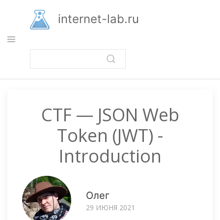
Перейти
к
internet-lab.ru
основному
содержанию
CTF — JSON Web
Token (JWT) -
Introduction
Олег
29 ИЮНЯ 2021