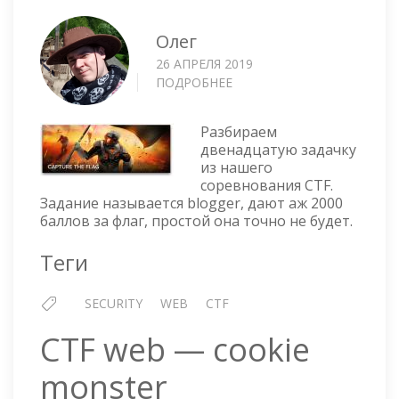
Олег
26 АПРЕЛЯ 2019
ПОДРОБНЕЕ
О
CTF
WEB
Разбираем
—
двенадцатую задачку
BLOGGER
из нашего
соревнования CTF.
Задание называется blogger, дают аж 2000
баллов за флаг, простой она точно не будет.
Теги
SECURITY
WEB
CTF
CTF web — cookie
monster