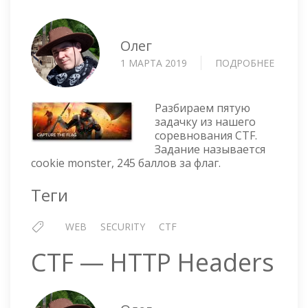
Олег
1 МАРТА 2019
ПОДРОБНЕЕ
О
CTF
WEB
—
Разбираем пятую
COOKI
задачку из нашего
соревнования CTF.
MONS
Задание называется
cookie monster, 245 баллов за флаг.
Теги
WEB
SECURITY
CTF
CTF — HTTP Headers