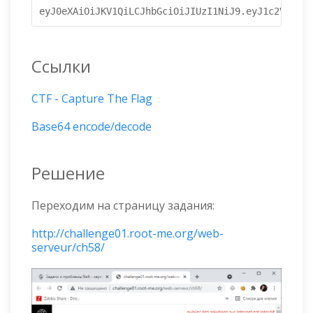
eyJ0eXAiOiJKV1QiLCJhbGciOiJIUzI1NiJ9.eyJ1c2VybmFt
Ссылки
CTF - Capture The Flag
Base64 encode/decode
Решение
Переходим на страницу задания:
http://challenge01.root-me.org/web-
serveur/ch58/