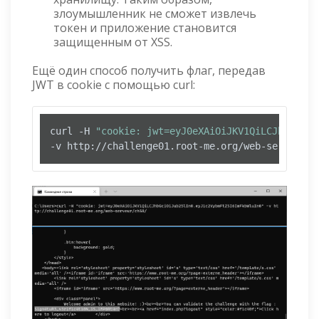
злоумышленник не сможет извлечь
токен и приложение становится
защищенным от XSS.
Ещё один способ получить флаг, передав
JWT в cookie с помощью curl:
curl -H 
"cookie: jwt=eyJ0eXAiOiJKV1QiLCJhbGciOi
-v http://challenge01.root-me.org/web-serveur/c