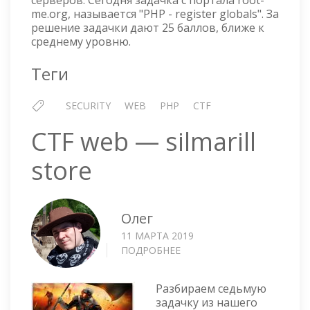
серверов. Сегодня задачка с портала root-
me.org, называется "PHP - register globals". За
решение задачки дают 25 баллов, ближе к
среднему уровню.
Теги
SECURITY
WEB
PHP
CTF
CTF web — silmarill
store
Олег
11 МАРТА 2019
ПОДРОБНЕЕ
О
CTF
WEB
Разбираем седьмую
—
задачку из нашего
SILMARILL