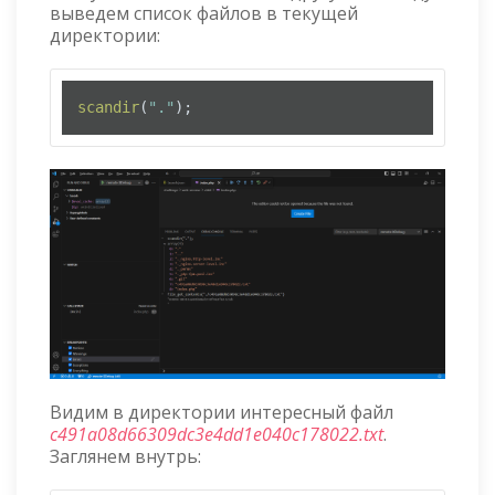
выведем список файлов в текущей
директории:
scandir
(
"."
);
Видим в директории интересный файл
c491a08d66309dc3e4dd1e040c178022.txt
.
Заглянем внутрь: