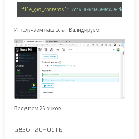
file_get_contents
(
"./c491a08d66309dc3e4dd1e040c
И получаем наш флаг. Валидируем.
Получаем 25 очков.
Безопасность