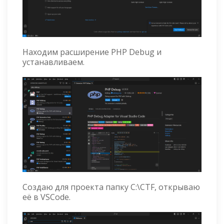
Находим расширение PHP Debug и
устанавливаем.
Создаю для проекта папку C:\CTF, открываю
её в VSCode.