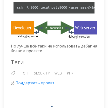
ssh -R 9000:localhost:9000 <username>@<host> -p
Но лучше всё-таки не использовать дебаг на
боевом проекте.
Теги
CTF
SECURITY
WEB
PHP
💰
Поддержать проект