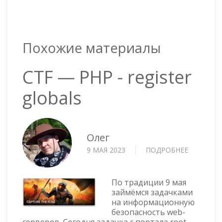
Похожие материалы
CTF — PHP - register
globals
Олег
9 МАЯ 2023
ПОДРОБНЕЕ
О
CTF
—
PHP
По традиции 9 мая
-
займёмся задачками
на информационную
REGISTER
безопасность web-
GLOBALS