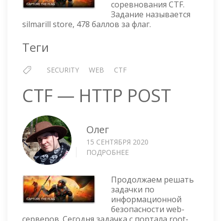
соревнования CTF.
STORE
Задание называется
silmarill store, 478 баллов за флаг.
Теги
SECURITY
WEB
CTF
CTF — HTTP POST
Олег
15 СЕНТЯБРЯ 2020
ПОДРОБНЕЕ
О
CTF
—
Продолжаем решать
HTTP
задачки по
POST
информационной
безопасности web-
серверов. Сегодня задачка с портала root-