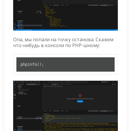
Опа, мы попали на точку останова. Скажем
что-нибудь в консоли по PHP-шному:
phpinfo();