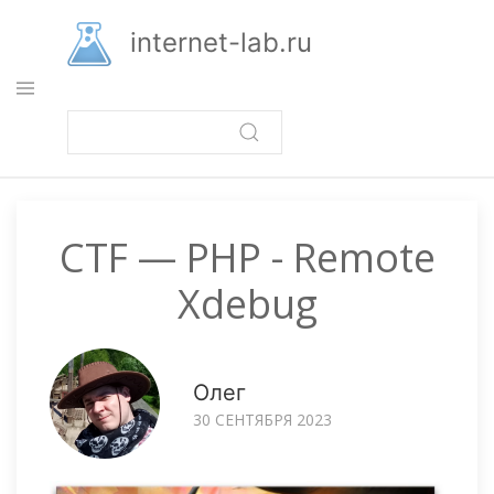
Перейти
к
internet-lab.ru
основному
содержанию
CTF — PHP - Remote
Xdebug
Олег
30 СЕНТЯБРЯ 2023