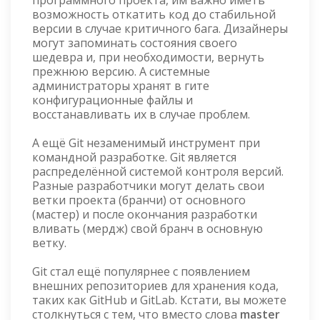
программного проекта, им важно иметь
возможность откатить код до стабильной
версии в случае критичного бага. Дизайнеры
могут запоминать состояния своего
шедевра и, при необходимости, вернуть
прежнюю версию. А системные
администраторы хранят в гите
конфигурационные файлы и
восстанавливать их в случае проблем.
А ещё Git незаменимый инструмент при
командной разработке. Git является
распределённой системой контроля версий.
Разные разработчики могут делать свои
ветки проекта (бранчи) от основного
(мастер) и после окончания разработки
вливать (мердж) свой бранч в основную
ветку.
Git стал ещё популярнее с появлением
внешних репозиториев для хранения кода,
таких как GitHub и GitLab. Кстати, вы можете
столкнуться с тем, что вместо слова
master