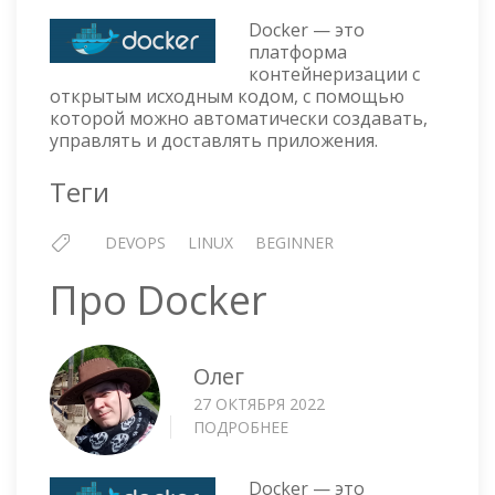
DOCKER
Docker — это
В
платформа
UBUNTU
контейнеризации с
22.04
открытым исходным кодом, с помощью
которой можно автоматически создавать,
управлять и доставлять приложения.
Теги
DEVOPS
LINUX
BEGINNER
Про Docker
Олег
27 ОКТЯБРЯ 2022
ПОДРОБНЕЕ
О
ПРО
DOCKER
Docker — это