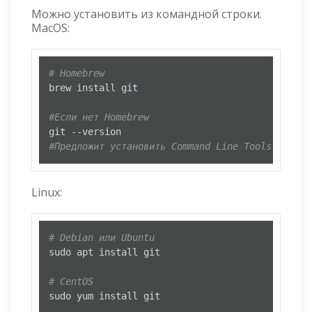
Можно установить из командной строки.
MacOS:
# Homebrew
brew install git

#Если нет Homebrew
#Предложит установить Command Line Tools (CLT)
Linux:
# Debian или Ubuntu
sudo apt install git

# CentOS
sudo yum install git