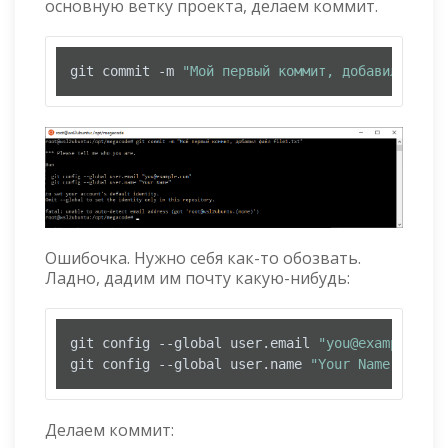
основную ветку проекта, делаем коммит.
git commit -m 
"Мой первый коммит, добавил файл 
Ошибочка. Нужно себя как-то обозвать.
Ладно, дадим им почту какую-нибудь:
git config --global user.email 
"you@example.com
git config --global user.name 
"Your Name"
Делаем коммит: