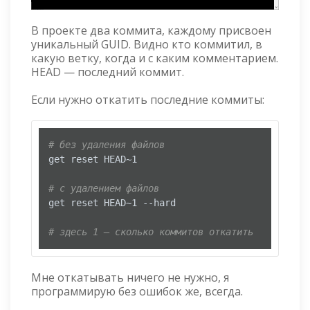
В проекте два коммита, каждому присвоен
уникальный GUID. Видно кто коммитил, в
какую ветку, когда и с каким комментарием.
HEAD — последний коммит.
Если нужно откатить последние коммиты:
# без удаления файлов
get reset HEAD~1

# с удалением файлов
get reset HEAD~1 --hard

# здесь 1 — сколько коммитов откатить
Мне откатывать ничего не нужно, я
программирую без ошибок же, всегда.