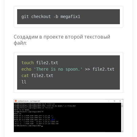
git checkout -b megafix1
Создадим в проекте второй текстовый
файл:
touch
echo
'There is no spoon.'
cat
 file2.txt

ll