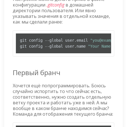
конфигурации
.gitconfig
в домашней
директории пользователя. Или явно
указывать значения в отдельной команде,
как мы сделали ранее:
git config --global user.email 
"you@example.com
git config --global user.name 
"Your Name"
Первый бранч
Хочется ещё попрограммировать. Боюсь
случайно испортить то что сейчас есть,
соответственно, нужно создать отдельную
ветку проекта и работать уже в ней. А мы
вообще в каком бранче находимся сейчас?
Команда для отображения текущего бранча: