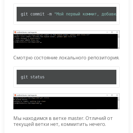
git commit -m 
"Мой первый коммит, добавил файл 
Смотрю состояние локального репозитория.
git status
Мы находимся в ветке master. Отличий от
текущей ветки нет, коммитить нечего.