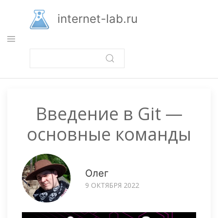
Перейти
к
internet-lab.ru
основному
содержанию
Введение в Git —
основные команды
Олег
9 ОКТЯБРЯ 2022