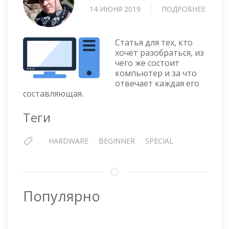
14 ИЮНЯ 2019
ПОДРОБНЕЕ
О
ИЗ
ЧЕГО
СОСТ
Статья для тех, кто
КОМП
хочет разобраться, из
чего же состоит
компьютер и за что
отвечает каждая его
составляющая.
Теги
HARDWARE
BEGINNER
SPECIAL
Популярно