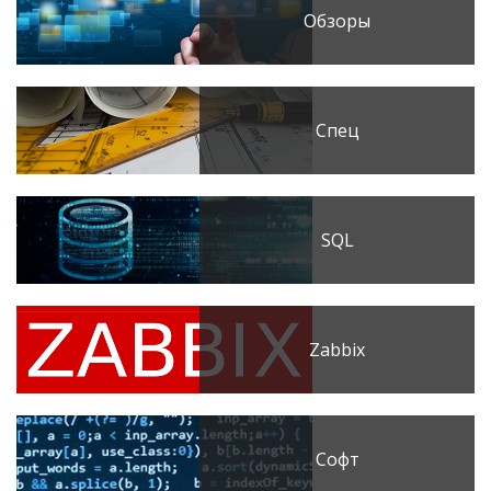
Обзоры
Спец
SQL
Zabbix
Софт