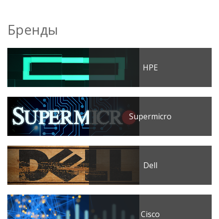
Бренды
HPE
Supermicro
Dell
Cisco