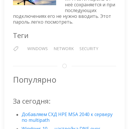
ПОСМОТРЕТЬ
неё сохраняется и при
СОХРАНЁННЫЙ
последующих
ПАРОЛЬ
подключениях его не нужно вводить. Этот
ОТ
пароль легко посмотреть.
WI-
FI
Теги
WINDOWS
NETWORK
SECURITY
Популярно
За сегодня:
Добавляем СХД HPE MSA 2040 к серверу
по multipath
Windows 10 — настройка DNS over