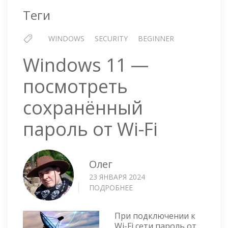
Теги
WINDOWS
SECURITY
BEGINNER
Windows 11 —
посмотреть
сохранённый
пароль от Wi-Fi
Олег
23 ЯНВАРЯ 2024
ПОДРОБНЕЕ
О
WINDOWS
11
При подключении к
—
Wi-Fi сети пароль от