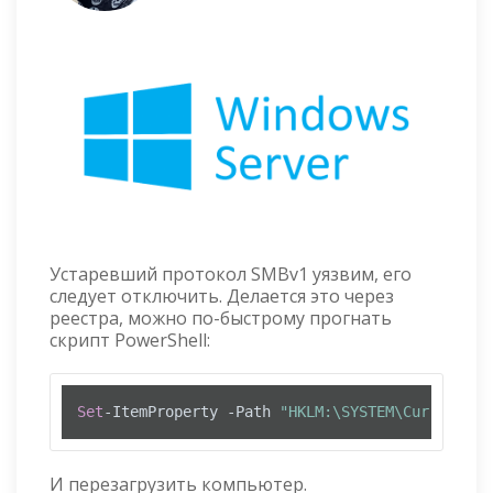
Устаревший протокол SMBv1 уязвим, его
следует отключить. Делается это через
реестра, можно по-быстрому прогнать
скрипт PowerShell:
Set
-ItemProperty -Path 
"HKLM:\SYSTEM\CurrentCon
И перезагрузить компьютер.