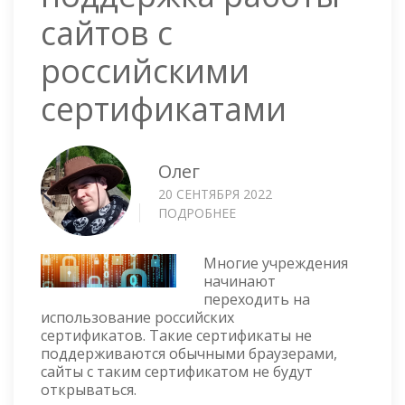
сайтов с
российскими
сертификатами
Олег
20 СЕНТЯБРЯ 2022
ПОДРОБНЕЕ
О
WINDOWS
—
Многие учреждения
ПОДДЕРЖКА
начинают
РАБОТЫ
переходить на
САЙТОВ
использование российских
С
сертификатов. Такие сертификаты не
РОССИЙСКИМИ
поддерживаются обычными браузерами,
СЕРТИФИКАТАМИ
сайты с таким сертификатом не будут
открываться.