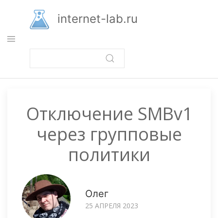
Перейти
к
internet-lab.ru
основному
содержанию
Отключение SMBv1
через групповые
политики
Олег
25 АПРЕЛЯ 2023