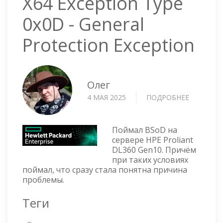
X64 Exception Type
0x0D - General
Protection Exception
Олег
4 МАЯ 2025
ПОДРОБНЕЕ
О
X64
EXCEPTI
TYPE
Поймал BSoD на
0X0D
сервере HPE Proliant
DL360 Gen10. Причём
-
при таких условиях
GENERAL
поймал, что сразу стала понятна причина
PROTECT
проблемы.
EXCEPTI
Теги