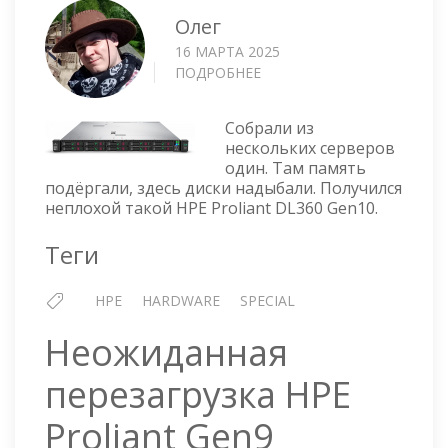
Олег
16 МАРТА 2025
ПОДРОБНЕЕ
О
HPE
PROLIANT
Собрали из
—
нескольких серверов
КАК
один. Там память
Я
подёргали, здесь диски надыбали. Получился
ОШИБКУ
неплохой такой HPE Proliant DL360 Gen10.
ИСКАЛ
ТАМ
Теги
ГДЕ
ЕЁ
HPE
HARDWARE
SPECIAL
НЕТ
Неожиданная
перезагрузка HPE
Proliant Gen9