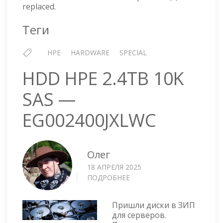
replaced.
Теги
HPE
HARDWARE
SPECIAL
HDD HPE 2.4TB 10K
SAS —
EG002400JXLWC
Олег
18 АПРЕЛЯ 2025
ПОДРОБНЕЕ
О
HDD
HPE
Пришли диски в ЗИП
2.4TB
для серверов.
10K