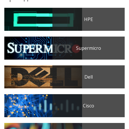
HPE
Supermicro
Dell
Cisco