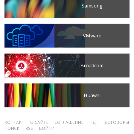
Samsung
VMware
Broadcom
Huawei
Меню
КОНТАКТ
О САЙТЕ
СОГЛАШЕНИЕ
ПДН
ДОГОВОРЫ
ПОИСК
RSS
ВОЙТИ