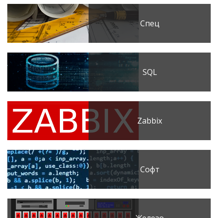
Спец
SQL
Zabbix
Софт