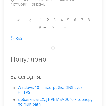
NETWORK
SPECIAL
25GBE
Нумерация
Страница
1
2
Страница
3
Страница
4
Страница
5
Страница
6
Страница
7
Страниц
8
страниц
…
Страница
9
RSS
Популярно
За сегодня:
Windows 10 — настройка DNS over
HTTPS
Добавляем СХД HPE MSA 2040 к серверу
по multipath