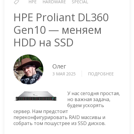
HPE
HARDWARE
SPECIAL
HPE Proliant DL360
Gen10 — меняем
HDD на SSD
Олег
3 МАЯ 2025
ПОДРОБНЕЕ
О
HPE
PROLIAN
DL360
У нас сегодня простая,
GEN10
но важная задача,
будем ускорять
—
сервер. Нам предстоит
МЕНЯЕМ
переконфигурировать RAID массивы и
HDD
собрать том пошустрее из SSD дисков.
НА
SSD