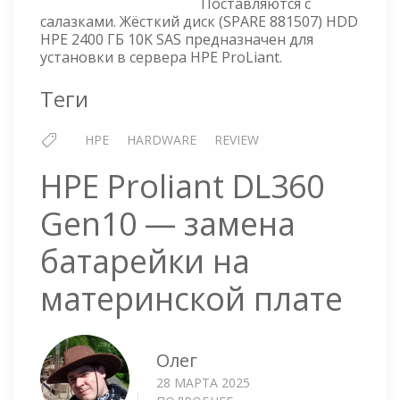
Поставляются с
SAS
салазками. Жёсткий диск (SPARE 881507) HDD
—
HPE 2400 ГБ 10K SAS предназначен для
EG002400JXLWC
установки в сервера HPE ProLiant.
Теги
HPE
HARDWARE
REVIEW
HPE Proliant DL360
Gen10 — замена
батарейки на
материнской плате
Олег
28 МАРТА 2025