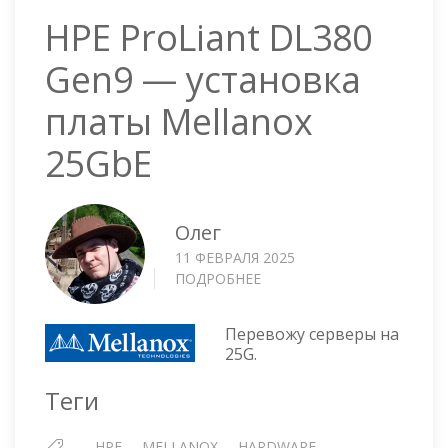
HPE ProLiant DL380
Gen9 — установка
платы Mellanox
25GbE
Олег
11 ФЕВРАЛЯ 2025
ПОДРОБНЕЕ
О
HPE
PROLIANT
Перевожу серверы на
DL380
25G.
GEN9
—
Теги
УСТАНОВКА
ПЛАТЫ
HPE
MELLANOX
HARDWARE
MELLANOX