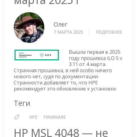
Олег
7 МАРТА 2025
ПОДРОБНЕЕ
О
ILO
5
V
Вышла первая в 2025
3.11
году прошивка iLO 5 v
3.11 от 4 марта.
ОТ
Странная прошивка, в ней особо ничего
4
нового нет, судя по документации.
МАРТА
Странности добавляет то, что HPE
2025
рекомендует это обновление к установке.
Г
Теги
HPE
FIRMWARE
HP MSL 4048 — не