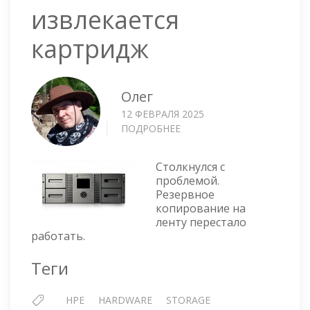
извлекается
картридж
Олег
12 ФЕВРАЛЯ 2025
ПОДРОБНЕЕ
О
HP
MSL
Столкнулся с
4048
проблемой.
—
Резервное
НЕ
копирование на
ИЗВЛЕКАЕТСЯ
ленту перестало
КАРТРИДЖ
работать.
Теги
HPE
HARDWARE
STORAGE