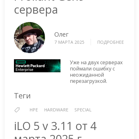
сервера
Олег
7 МАРТА 2025
ПОДРОБНЕЕ
О
НЕОЖИ
ПЕРЕЗ
HPE
Уже на двух серверах
PROLI
поймали ошибку с
неожиданной
GEN9
перезагрузкой.
СЕРВЕ
Теги
HPE
HARDWARE
SPECIAL
iLO 5 v 3.11 от 4
марта 2025 г