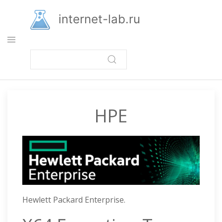
Перейти
к
internet-lab.ru
основному
содержанию
HPE
Hewlett Packard Enterprise.