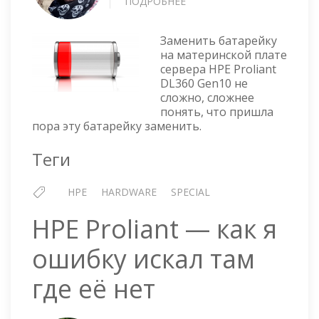
ПОДРОБНЕЕ
О
HPE
PROLIANT
Заменить батарейку
DL360
на материнской плате
GEN10
сервера HPE Proliant
—
DL360 Gen10 не
ЗАМЕНА
сложно, сложнее
БАТАРЕЙКИ
понять, что пришла
НА
пора эту батарейку заменить.
МАТЕРИНСКОЙ
ПЛАТЕ
Теги
HPE
HARDWARE
SPECIAL
HPE Proliant — как я
ошибку искал там
где её нет