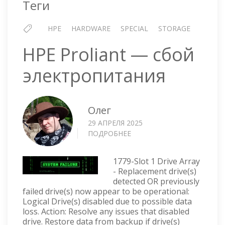
Теги
HPE
HARDWARE
SPECIAL
STORAGE
HPE Proliant — сбой
электропитания
Олег
29 АПРЕЛЯ 2025
ПОДРОБНЕЕ
О
HPE
PROLIANT
1779-Slot 1 Drive Array
—
- Replacement drive(s)
СБОЙ
detected OR previously
ЭЛЕКТРОПИТАНИЯ
failed drive(s) now appear to be operational:
Logical Drive(s) disabled due to possible data
loss. Action: Resolve any issues that disabled
drive. Restore data from backup if drive(s)