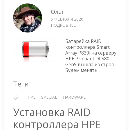
Олег
5 ФЕВРАЛЯ 2020
ПОДРОБНЕЕ
О
ЗАМЕНА
БАТАРЕЙКИ
Батарейка RAID
В
контроллера Smart
HP
Array P830i на серверу
PROLIANT
HPE ProLiant DL580
DL580
Gen9 вышла из строя.
GEN9
Будем менять.
Теги
HPE
SPECIAL
HARDWARE
Установка RAID
контроллера HPE