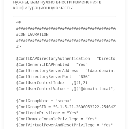
нужны, вам нужно внести изменения в
конфигурационную часть:
<#

#################################################
#CONFIGURATION

#################################################
#>

$ConfLDAPDirectoryAuthentication = "DirectoryDefa
$ConfGenericLDAPEnabled = "Yes"

$ConfDirectoryServerAddress = "ldap.domain.local"

$ConfDirectoryServerPort = "636"

$ConfUserContextIndex = ,@(1,2)

$ConfUserContextValue = ,@("@domain.local","DC=do
$ConfGroupName = "smena"

$ConfGroupSID = "S-1-5-21-2606053222-2546427529-1
$ConfLoginPrivilege = "Yes"

$ConfRemoteConsolePrivilege = "Yes"

$ConfVirtualPowerAndResetPrivilege = "Yes"
