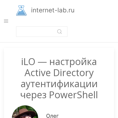
Перейти
к
internet-lab.ru
основному
содержанию
iLO — настройка
Active Directory
аутентификации
через PowerShell
Олег