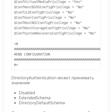
$ConfVirtualMediaPrivilege = "Yes"

$ConfHostBIOSConfigPrivilege = "No"

$ConfiLOConfigPrivilege = "No"

$ConfUserConfigPrivilege = "No"

$ConfHostNICConfigPrivilege = "No"

$ConfHostStorageConfigPrivilege = "No"

$ConfSystemRecoveryConfigPrivilege = "No"

<#

#################################################
#END CONFIGURATION

#################################################
#>
DirectoryAuthentication может принимать
значения:
Disabled
ExtendedSchema
DirectoryDefaultSchema