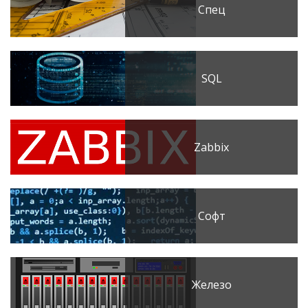
Спец
SQL
Zabbix
Софт
Железо