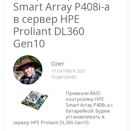
Smart Array P408i-a
в сервер HPE
Proliant DL360
Gen10
Олег
17 ОКТЯБРЯ 2021
ПОДРОБНЕЕ
О
УСТАНОВКА
RAID
Привезли RAID
КОНТРОЛЛЕРА
контроллер HPE
HPE
Smart Array P408i-a с
SMART
батарейкой. Будем
ARRAY
устанавливать в
P408I-
сервер HPE Proliant DL360 Gen10.
A