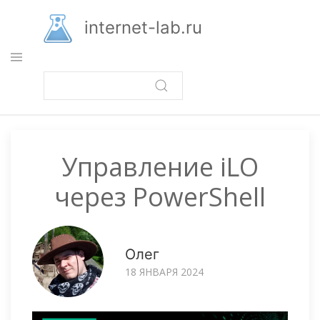
Перейти
к
internet-lab.ru
основному
содержанию
Управление iLO
через PowerShell
Олег
18 ЯНВАРЯ 2024