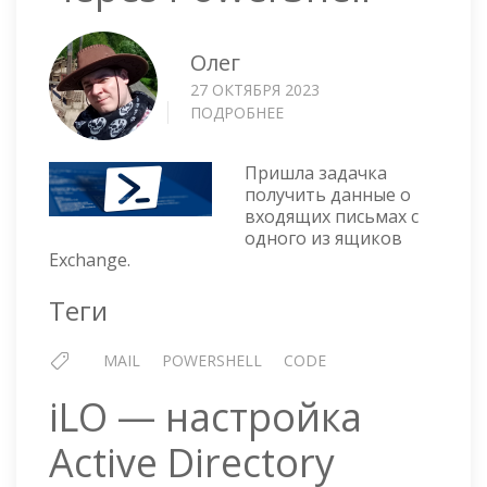
Олег
27 ОКТЯБРЯ 2023
ПОДРОБНЕЕ
О
ВЫГРУЖАЕМ
СПИСОК
Пришла задачка
ПИСЕМ
получить данные о
ИЗ
входящих письмах с
OUTLOOK
одного из ящиков
ЧЕРЕЗ
Exchange.
POWERSHELL
Теги
MAIL
POWERSHELL
CODE
iLO — настройка
Active Directory