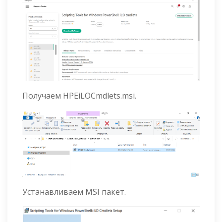
Получаем HPEiLOCmdlets.msi.
Устанавливаем MSI пакет.