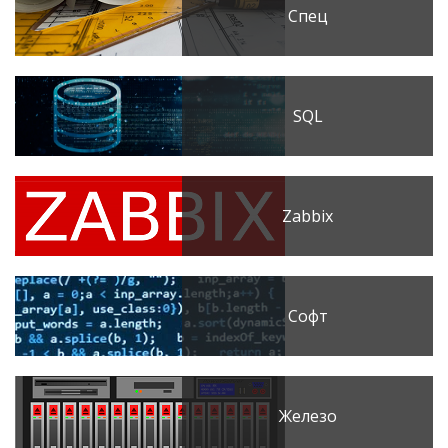
Спец
SQL
Zabbix
Софт
Железо