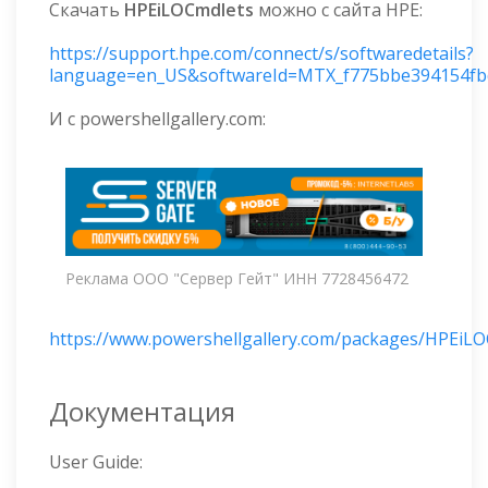
Скачать
HPEiLOCmdlets
можно с сайта HPE:
https://support.hpe.com/connect/s/softwaredetails?
language=en_US&softwareId=MTX_f775bbe394154fb
И с powershellgallery.com:
Реклама ООО "Сервер Гейт" ИНН 7728456472
https://www.powershellgallery.com/packages/HPEiLOC
Документация
User Guide: