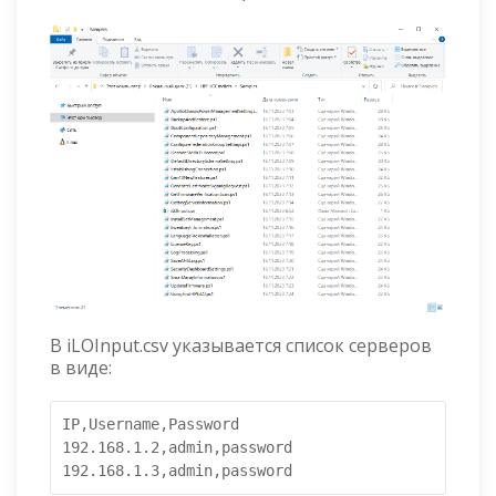
В iLOInput.csv указывается список серверов
в виде:
IP,Username,Password

192.168.1.2,admin,password

192.168.1.3,admin,password