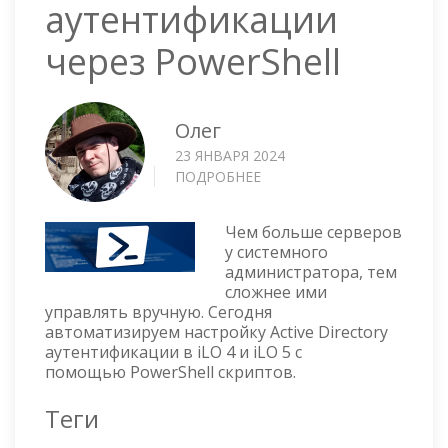
аутентификации
через PowerShell
Олег
23 ЯНВАРЯ 2024
ПОДРОБНЕЕ
О
ILO
—
Чем больше серверов
НАСТРОЙКА
у системного
ACTIVE
администратора, тем
DIRECTORY
сложнее ими
АУТЕНТИФИКАЦИИ
управлять вручную. Сегодня
ЧЕРЕЗ
автоматизируем настройку Active Directory
POWERSHELL
аутентификации в iLO 4 и iLO 5 с
помощью PowerShell скриптов.
Теги