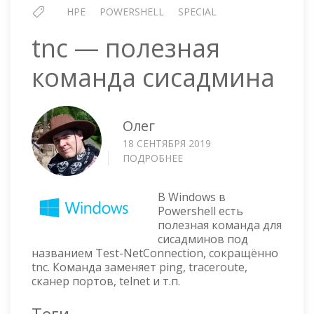
HPE
POWERSHELL
SPECIAL
tnc — полезная
команда сисадмина
Олег
18 СЕНТЯБРЯ 2019
ПОДРОБНЕЕ
О
TNC
—
В Windows в
ПОЛЕЗНАЯ
Powershell есть
КОМАНДА
полезная команда для
СИСАДМИНА
сисадминов под
названием Test-NetConnection, сокращённо
tnc. Команда заменяет ping, traceroute,
сканер портов, telnet и т.п.
Теги