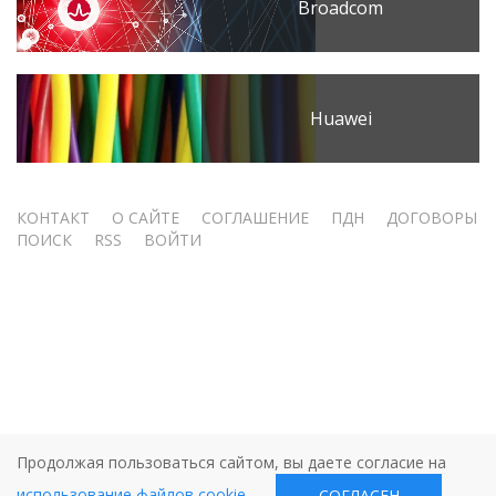
Broadcom
Huawei
Меню
КОНТАКТ
О САЙТЕ
СОГЛАШЕНИЕ
ПДН
ДОГОВОРЫ
ПОИСК
RSS
ВОЙТИ
учётной
записи
пользователя
Продолжая пользоваться сайтом, вы даете согласие на
использование файлов cookie
.
СОГЛАСЕН