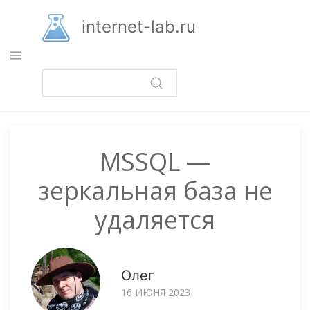
Перейти
к
internet-lab.ru
основному
содержанию
MSSQL —
зеркальная база не
удаляется
Олег
16 ИЮНЯ 2023