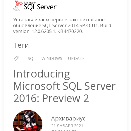
SERVER
2014
SP3
Устанавливаем первое накопительное
CU1
обновление SQL Server 2014 SP3 CU1. Build
version: 12.0.6205.1. KB4470220.
Теги
SQL
WINDOWS
UPDATE
Introducing
Microsoft SQL Server
2016: Preview 2
Архивариус
21 ЯНВАРЯ 2021