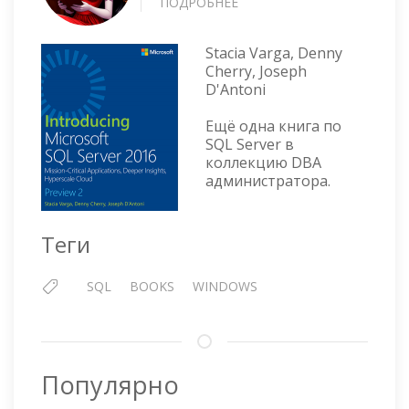
ПОДРОБНЕЕ
О
INTRODUCING
MICROSOFT
Stacia Varga, Denny
SQL
Cherry, Joseph
SERVER
D'Antoni
2016:
PREVIEW
Ещё одна книга по
2
SQL Server в
коллекцию DBA
администратора.
Теги
SQL
BOOKS
WINDOWS
Популярно