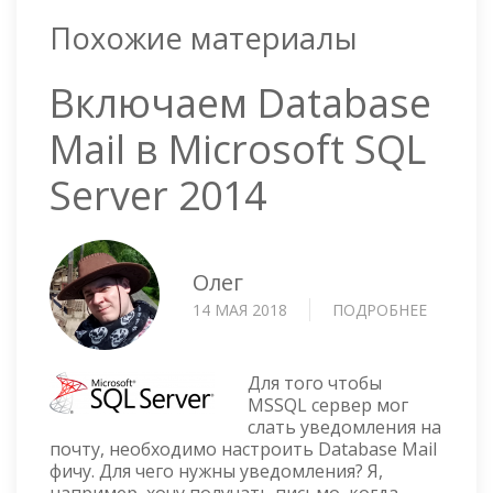
Похожие материалы
Включаем Database
Mail в Microsoft SQL
Server 2014
Олег
14 МАЯ 2018
ПОДРОБНЕЕ
О
ВКЛЮЧ
DATABA
MAIL
Для того чтобы
В
MSSQL сервер мог
слать уведомления на
MICROS
почту, необходимо настроить Database Mail
SQL
фичу. Для чего нужны уведомления? Я,
SERVER
например, хочу получать письмо, когда