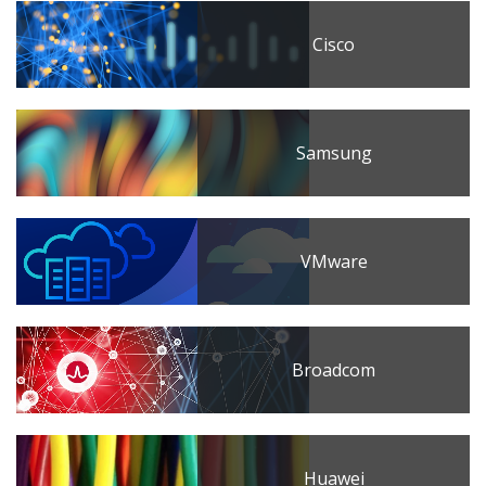
Cisco
Samsung
VMware
Broadcom
Huawei