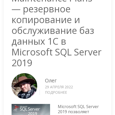
— резервное
копирование и
обслуживание баз
данных 1С в
Microsoft SQL Server
2019
Олег
29 АПРЕЛЯ 2022
ПОДРОБНЕЕ
О
MAINTENANCE
PLANS
Microsoft SQL Server
—
2019 позволяет
РЕЗЕРВНОЕ