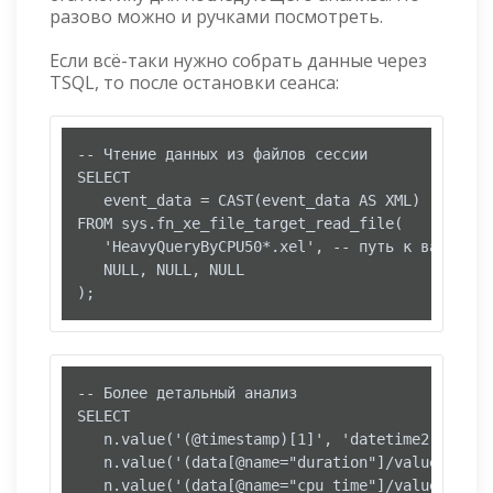
разово можно и ручками посмотреть.
Если всё-таки нужно собрать данные через
TSQL, то после остановки сеанса:
-- Чтение данных из файлов сессии

SELECT 

   event_data = CAST(event_data AS XML)

FROM sys.fn_xe_file_target_read_file(

   'HeavyQueryByCPU50*.xel', -- путь к вашим фай
   NULL, NULL, NULL

);
-- Более детальный анализ

SELECT 

   n.value('(@timestamp)[1]', 'datetime2') as ti
   n.value('(data[@name="duration"]/value)[1]',
   n.value('(data[@name="cpu_time"]/value)[1]',