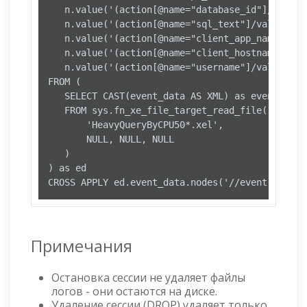
   n.value('(action[@name="database_id"]/value)
   n.value('(action[@name="sql_text"]/value)[1]
   n.value('(action[@name="client_app_name"]/va
   n.value('(action[@name="client_hostname"]/va
   n.value('(action[@name="username"]/value)[1]
FROM (

   SELECT CAST(event_data AS XML) as event_data

   FROM sys.fn_xe_file_target_read_file(

       'HeavyQueryByCPU50*.xel',

       NULL, NULL, NULL

   )

) as ed

CROSS APPLY ed.event_data.nodes('//event') as q
Примечания
Остановка сессии не удаляет файлы
логов - они остаются на диске.
Удаление сессии (DROP) удаляет только