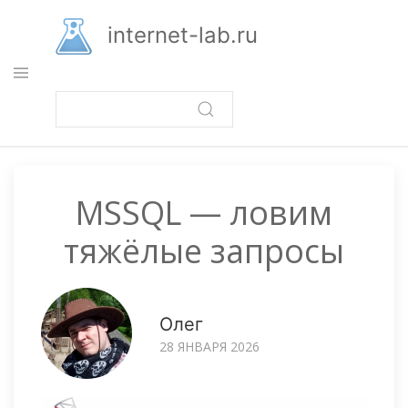
Перейти
к
internet-lab.ru
основному
содержанию
MSSQL — ловим
тяжёлые запросы
Олег
28 ЯНВАРЯ 2026