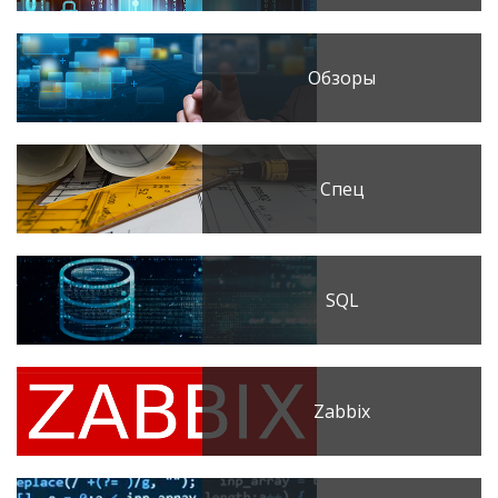
Обзоры
Спец
SQL
Zabbix