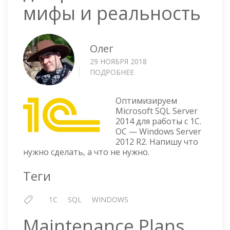
мифы и реальность
Олег
29 НОЯБРЯ 2018
ПОДРОБНЕЕ
О
НАСТРОЙКА
MSSQL
Оптимизируем
ДЛЯ
Microsoft SQL Server
РАБОТЫ
2014 для работы с 1С.
С
ОС — Windows Server
1С
2012 R2. Напишу что
—
нужно сделать, а что не нужно.
МИФЫ
И
Теги
РЕАЛЬНОСТЬ
1C
SQL
WINDOWS
Maintenance Plans