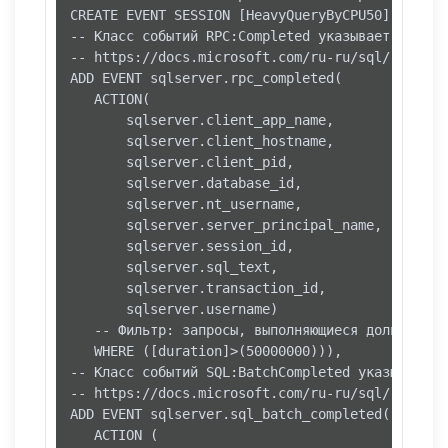
CREATE EVENT SESSION [HeavyQueryByCPU50] ON SERV
-- Класс событий RPC:Completed указывает, что у
-- https://docs.microsoft.com/ru-ru/sql/relatio
ADD EVENT sqlserver.rpc_completed(

   ACTION(

       sqlserver.client_app_name,

       sqlserver.client_hostname,

       sqlserver.client_pid,

       sqlserver.database_id,

       sqlserver.nt_username,

       sqlserver.server_principal_name,

       sqlserver.session_id,

       sqlserver.sql_text,

       sqlserver.transaction_id,

       sqlserver.username)

   -- Фильтр: запросы, выполняющиеся дольше 50 
   WHERE ([duration]>(50000000))),

-- Класс событий SQL:BatchCompleted указывает н
-- https://docs.microsoft.com/ru-ru/sql/relatio
ADD EVENT sqlserver.sql_batch_completed(

   ACTION (
