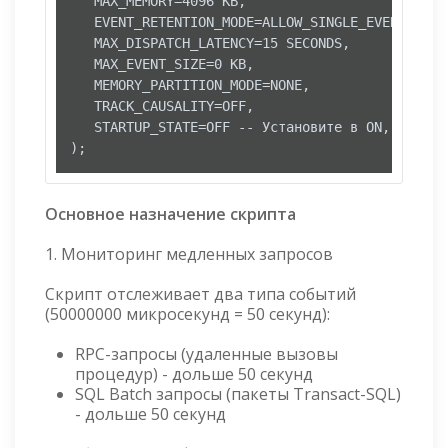
   MAX_MEMORY=4096 KB,

   EVENT_RETENTION_MODE=ALLOW_SINGLE_EVENT_LOSS,
   MAX_DISPATCH_LATENCY=15 SECONDS,

   MAX_EVENT_SIZE=0 KB,

   MEMORY_PARTITION_MODE=NONE,

   TRACK_CAUSALITY=OFF,

   STARTUP_STATE=OFF -- Установите в ON, если н
);
Основное назначение скрипта
1. Мониторинг медленных запросов
Скрипт отслеживает два типа событий
(50000000 микросекунд = 50 секунд):
RPC-запросы (удаленные вызовы
процедур) - дольше 50 секунд
SQL Batch запросы (пакеты Transact-SQL)
- дольше 50 секунд