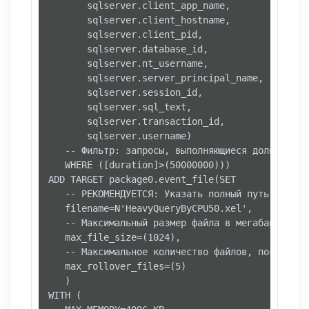
       sqlserver.client_app_name,

       sqlserver.client_hostname,

       sqlserver.client_pid,

       sqlserver.database_id,

       sqlserver.nt_username,

       sqlserver.server_principal_name,

       sqlserver.session_id,

       sqlserver.sql_text,

       sqlserver.transaction_id,

       sqlserver.username)

   -- Фильтр: запросы, выполняющиеся дольше 5 0
   WHERE ([duration]>(50000000)))

ADD TARGET package0.event_file(SET 

   -- РЕКОМЕНДУЕТСЯ: Указать полный путь к файлу
   filename=N'HeavyQueryByCPU50.xel',

   -- Максимальный размер файла в мегабайтах

   max_file_size=(1024),

   -- Максимальное количество файлов, после чег
   max_rollover_files=(5)

   )

WITH (
