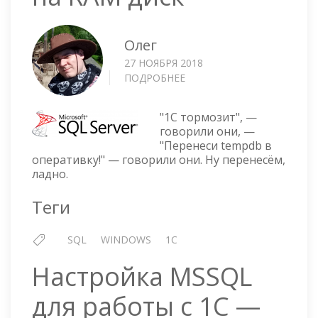
Олег
27 НОЯБРЯ 2018
ПОДРОБНЕЕ
О
MSSQL
—
"1C тормозит", —
ПЕРЕНОСИМ
говорили они, —
TEMPDB
"Перенеси tempdb в
НА
оперативку!" — говорили они. Ну перенесём,
RAM
ладно.
ДИСК
Теги
SQL
WINDOWS
1C
Настройка MSSQL
для работы с 1С —