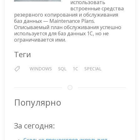
использовать
КОПИРОВАНИЕ
встроенные средства
И
резервного копирования и обслуживания
ОБСЛУЖИВАНИЕ
баз данных — Maintenance Plans.
БАЗ
Описываемый план обслуживания успешно
ДАННЫХ
используется для баз данных 1С, но не
1С
ограничивается ими.
В
MICROSOFT
Теги
SQL
SERVER
WINDOWS
SQL
1C
SPECIAL
2019
Популярно
За сегодня: