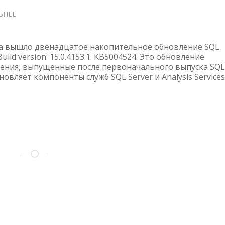
БНЕЕ
О
НАКОПИТЕЛЬНОЕ
ОБНОВЛЕНИЕ
SQL
ода вышло двенадцатое накопительное обновление SQL
SERVER
Build version: 15.0.4153.1. KB5004524. Это обновление
ения, выпущенные после первоначального выпуска SQL
2019
обновляет компоненты служб SQL Server и Analysis Services
CU12