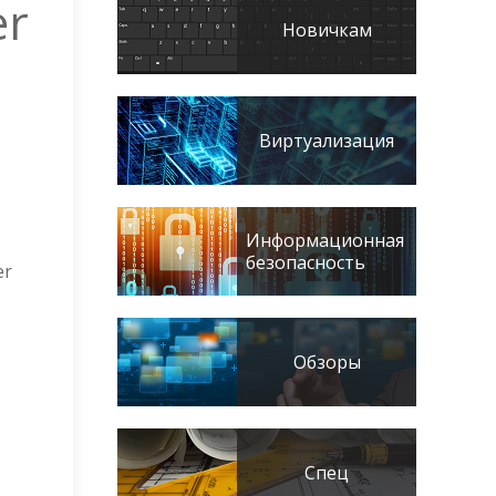
er
Новичкам
Виртуализация
Информационная
безопасность
er
Обзоры
Спец