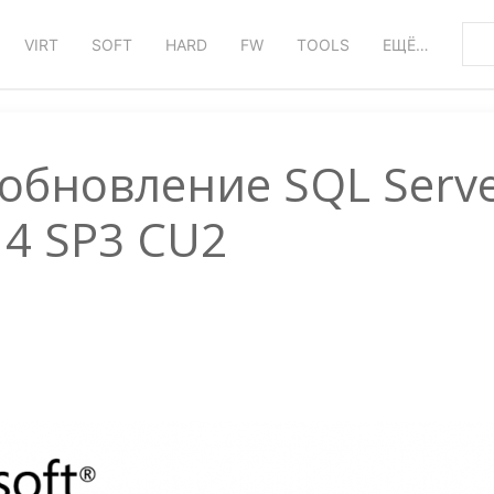
VIRT
SOFT
HARD
FW
TOOLS
ЕЩЁ…
обновление SQL Serv
14 SP3 CU2