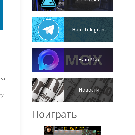
Наш Telegram
Наш Max
rea
Новости
ry
Поиграть
e
e