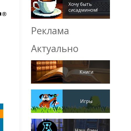
Хочу быть
сисадмином!
Реклама
Актуально
Книги
Игры
Наш Дзен