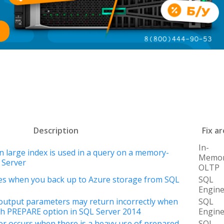
Description
Fix a
In-
 large index is used in a query on a memory-
Memo
 Server
OLTP
ures when you back up to Azure storage from SQL
SQL
Engin
 output parameters may return incorrectly when
SQL
th PREPARE option in SQL Server 2014
Engin
ror occurs when there is a heavy use of prepared
SQL