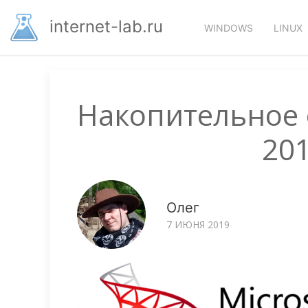
Перейти
Основная
к
internet-lab.ru
WINDOWS
LINUX
основному
навигация
содержанию
Накопительное 
20
Олег
7 ИЮНЯ 2019