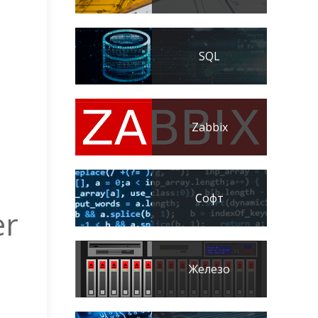
SQL
Zabbix
Софт
er
Железо