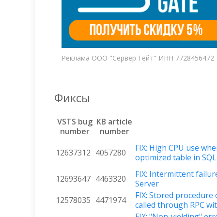
Реклама ООО "Сервер Гейт" ИНН 7728456472
Фиксы
VSTS bug
KB article
number
number
FIX: High CPU use when
12637312
4057280
optimized table in SQL
FIX: Intermittent fail
12693647
4463320
Server
FIX: Stored procedure
12578035
4471974
called through RPC wi
FIX: "Non-yielding" er