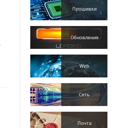
Прошивки
Обновления
.
Web
Сеть
Почта