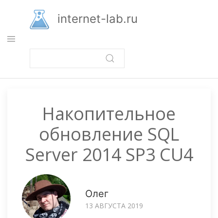
Перейти
к
internet-lab.ru
основному
содержанию
Накопительное
обновление SQL
Server 2014 SP3 CU4
Олег
13 АВГУСТА 2019