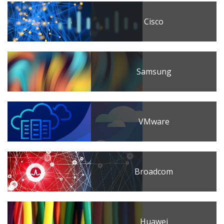
Cisco
Samsung
VMware
Broadcom
Huawei