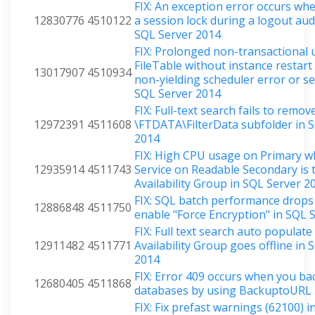
FIX: An exception error occurs wh
12830776
4510122
a session lock during a logout aud
SQL Server 2014
FIX: Prolonged non-transactional 
FileTable without instance restar
13017907
4510934
non-yielding scheduler error or s
SQL Server 2014
FIX: Full-text search fails to remov
12972391
4511608
\FTDATA\FilterData subfolder in 
2014
FIX: High CPU usage on Primary 
12935914
4511743
Service on Readable Secondary is t
Availability Group in SQL Server 2
FIX: SQL batch performance drop
12886848
4511750
enable "Force Encryption" in SQL 
FIX: Full text search auto populat
12911482
4511771
Availability Group goes offline in 
2014
FIX: Error 409 occurs when you ba
12680405
4511868
databases by using BackuptoURL
FIX: Fix prefast warnings (62100) i