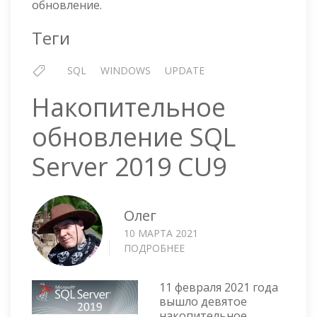
обновление.
Теги
SQL
WINDOWS
UPDATE
Накопительное
обновление SQL
Server 2019 CU9
Олег
10 МАРТА 2021
ПОДРОБНЕЕ
О
НАКОПИТЕЛЬНОЕ
ОБНОВЛЕНИЕ
11 февраля 2021 года
SQL
вышло девятое
SERVER
накопительное