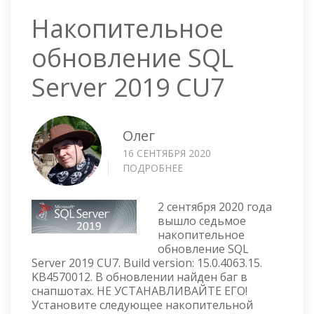
Накопительное
обновление SQL
Server 2019 CU7
Олег
16 СЕНТЯБРЯ 2020
ПОДРОБНЕЕ
О
НАКОПИТЕЛЬНОЕ
ОБНОВЛЕНИЕ
2 сентября 2020 года
SQL
вышло седьмое
SERVER
накопительное
2019
обновление SQL
CU7
Server 2019 CU7. Build version: 15.0.4063.15.
KB4570012. В обновлении найден баг в
снапшотах. НЕ УСТАНАВЛИВАЙТЕ ЕГО!
Установите следующее накопительной