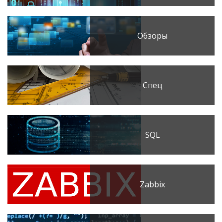
Обзоры
Спец
SQL
Zabbix