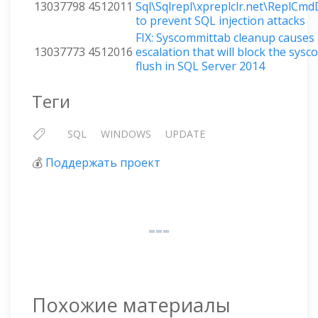
13037798
4512011
Sql\Sqlrepl\xpreplclr.net\ReplCm
to prevent SQL injection attacks
FIX: Syscommittab cleanup causes 
13037773
4512016
escalation that will block the sys
flush in SQL Server 2014
Теги
SQL
WINDOWS
UPDATE
💰
Поддержать проект
Похожие материалы