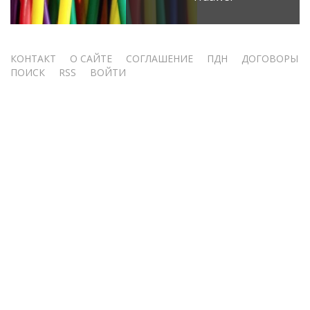
Меню
КОНТАКТ
О САЙТЕ
СОГЛАШЕНИЕ
ПДН
ДОГОВОРЫ
ПОИСК
RSS
ВОЙТИ
учётной
записи
пользователя