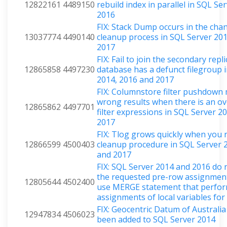
12822161
4489150
rebuild index in parallel in SQL Se
2016
FIX: Stack Dump occurs in the cha
13037774
4490140
cleanup process in SQL Server 20
2017
FIX: Fail to join the secondary repli
12865858
4497230
database has a defunct filegroup 
2014, 2016 and 2017
FIX: Columnstore filter pushdown
wrong results when there is an ov
12865862
4497701
filter expressions in SQL Server 2
2017
FIX: Tlog grows quickly when you 
12866599
4500403
cleanup procedure in SQL Server 
and 2017
FIX: SQL Server 2014 and 2016 do
the requested pre-row assignmen
12805644
4502400
use MERGE statement that perfo
assignments of local variables for
FIX: Geocentric Datum of Australi
12947834
4506023
been added to SQL Server 2014