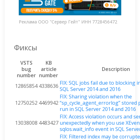
Реклама ООО "Сервер Гейт" ИНН 7728456472
Фиксы
VSTS
KB
bug
article
Description
number
number
FIX: SQL jobs fail due to blocking 
12865854
4338636
SQL Server 2014 and 2016
FIX: Sharing violation when the
12750252
4469942
“sp_cycle_agent_errorlog” stored 
run in SQL Server 2014 and 2016
FIX: Access violation occurs and se
13038008
4483427
unexpectedly when you use XEvent
sqlos.wait_info event in SQL Serve
FIX: Filtered index may be corrup